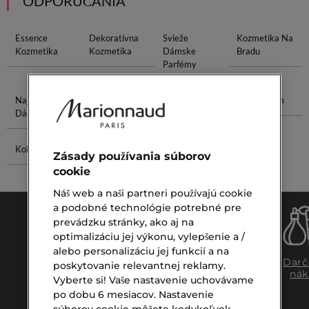
ODPORÚČANIA
Essence
Dekoratívna
Svieže
Kozmetika Na
Kozmetika
Kozmetika
Dámske
Bradu
Parfémy
Najlepšie
Nočná
Upokojujúca
Phyto Krém
Dámske Vône
Regenerácia
Maska
Kokosový Olej
Voda Po
Zásady používania súborov
Calvin Klein
cookie
Náš web a naši partneri používajú cookie
a podobné technológie potrebné pre
prevádzku stránky, ako aj na
optimalizáciu jej výkonu, vylepšenie a /
alebo personalizáciu jej funkcií a na
Doprava
Expresný
Darč
poskytovanie relevantnej reklamy.
zadarmo
osobný
nák
Vyberte si! Vaše nastavenie uchovávame
nad €39,-
odber
po dobu 6 mesiacov. Nastavenie