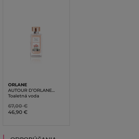
ORLANE
AUTOUR D’ORLANE
COQUELICOT
Toaletná voda
67,00 €
46,90 €