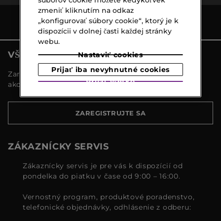
súborov cookie môžete kedykoľvek
zmeniť kliknutím na odkaz
„konfigurovať súbory cookie“, ktorý je k
dispozícii v dolnej časti každej stránky
webu.
VŠETKY NOVINKY MARIONNAUD
Nastaviť cookies
Prijať iba nevyhnutné cookies
Zaregistrujte sa a objavte naše najnovšie novinky a
Prijať všetko
akcie
ZAREGISTRUJTE SA
ZÁKAZNÍCKY SERVIS
Zákaznícky servis je pre vás k dispozícií od
pondelka do piatku v čase od 9:00 – 16:00.
Vernostný program, produktové poradenstvo,
telefonické objednávky, odhlásenie z odberu: