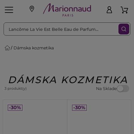
Triediť podľa
Filtrovať
Dámska kozmetika
o pleť
Líčenie
Vône
vé
K
Exkluzivity
Zl'avy
dukty
Beauty
DÁMSKA KOZMETIKA
Na Sklade
3 produkt(y)
-30%
-30%