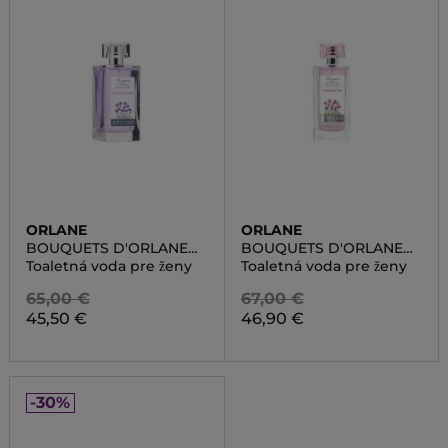
ORLANE
ORLANE
BOUQUETS D'ORLANE
BOUQUETS D'ORLANE
AUTOUR DE LA PIVOINE
AUTOUR DE LA ROSE
Toaletná voda pre ženy
Toaletná voda pre ženy
65,00 €
67,00 €
45,50 €
46,90 €
-30%