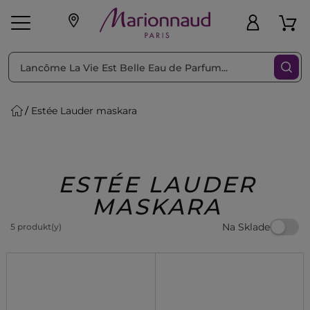
Triediť podľa
Filtrovať
Estée Lauder maskara
o pleť
Líčenie
Vône
vé
K
Exkluzivity
Zl'avy
dukty
Beauty
ESTÉE LAUDER
MASKARA
Na Sklade
5 produkt(y)