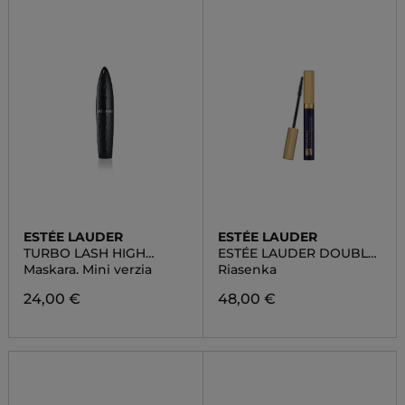
ESTÉE LAUDER
ESTÉE LAUDER
TURBO LASH HIGH
ESTÉE LAUDER DOUBLE
POWERED
WEAR ZERO SMUDGE
Maskara. Mini verzia
Riasenka
VOLUME+LENGTH
LENGHETING MASCARA
MASCARA MINI
24,00 €
48,00 €