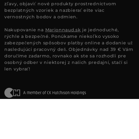
zľavy, objaviť nové produkty prostredníctvom
bezplatných vzoriek a nazbierať ešte viac
vernostných bodov a odmien.
Nakupovanie na
Marionnaud.sk
je jednoduché,
rýchle a bezpečné. Ponúkame niekoľko vysoko
zabezpečených spôsobov platby online a dodanie už
nasledujúci pracovný deň. Objednávky nad 39 € Vám
doručíme zadarmo, rovnako ak ste sa rozhodli pre
osobný odber v niektorej z našich predajní, stačí si
len vybrať!