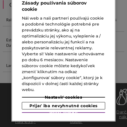
Zásady používania súborov
ODPORÚČANIA
cookie
Náš web a naši partneri používajú cookie
Ralph Lauren
Estée Lauder
Maska Na
Kolagénová
a podobné technológie potrebné pre
Makeup
Nohy
Maska
prevádzku stránky, ako aj na
optimalizáciu jej výkonu, vylepšenie a /
Estée Lauder
Regeneračná
Clarins Očný
Grace Cole
alebo personalizáciu jej funkcií a na
DayWear
Maska Na
Krém
Sada
poskytovanie relevantnej reklamy.
Vlasy
Vyberte si! Vaše nastavenie uchovávame
po dobu 6 mesiacov. Nastavenie
súborov cookie môžete kedykoľvek
Lancôme Pore
Tampony Do
Vody
zmeniť kliknutím na odkaz
„konfigurovať súbory cookie“, ktorý je k
dispozícii v dolnej časti každej stránky
webu.
Nastaviť cookies
Prijať iba nevyhnutné cookies
Doprava
Expresný
Darč
Prijať všetko
zadarmo
osobný
nák
nad €39,-
odber