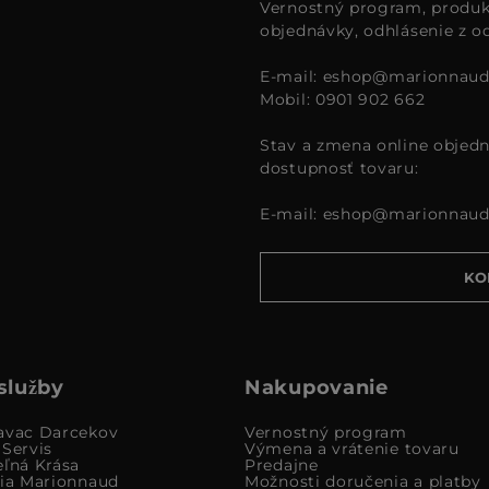
Vernostný program, produk
objednávky, odhlásenie z o
E-mail:
eshop@marionnaud
Mobil: 0901 902 662
Stav a zmena online objedn
dostupnosť tovaru:
E-mail:
eshop@marionnaud
KO
služby
Nakupovanie
avac Darcekov
Vernostný program
 Servis
Výmena a vrátenie tovaru
eľná Krása
Predajne
cia Marionnaud
Možnosti doručenia a platby