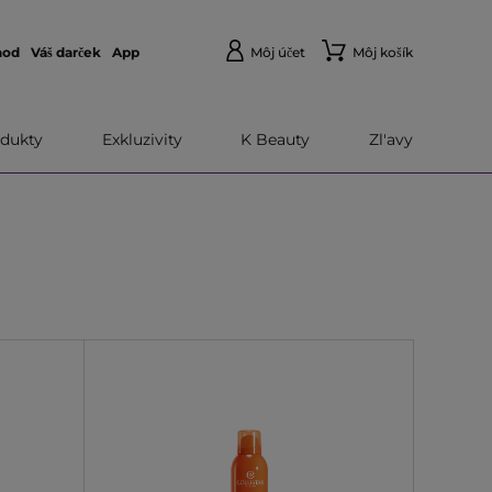
hod
Váš darček
App
Môj účet
Môj košík
dukty
Exkluzivity
K Beauty
Zl'avy