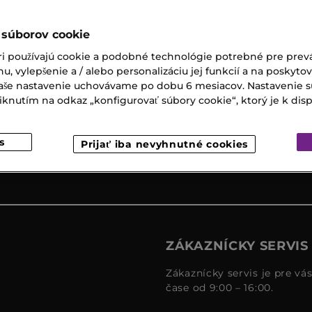
 súborov cookie
ri používajú cookie a podobné technológie potrebné pre prevá
Expresný
Darčeky k
nu, vylepšenie a / alebo personalizáciu jej funkcií a na poskyto
osobný
nákupu
 Vaše nastavenie uchovávame po dobu 6 mesiacov. Nastavenie 
odber
nutím na odkaz „konfigurovať súbory cookie“, ktorý je k dispoz
s
Prijať iba nevyhnutné cookies
ZÁKAZNÍCKY SERVIS
Zákaznícky servis je pre vá
čase od 9:00 – 16:00.