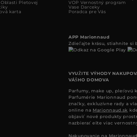
Oblasti Pletovej
VOP Vernostný program
iky
Vase Darceky
ová karta
Poradca pre Vás
APP Marionnaud
Zdieľajte krásu, stiahnite s
VYUŽITE VÝHODY NAKUPOV
VÁŠHO DOMOVA
Parfumy, make up, pleťovú ko
Parfumérie Marionnaud ponúk
značky, exkluzívne rady a vl
online na
Marionnaud.sk
kde
objaviť nové produkty prost
nazbierať ešte viac vernost
Nakupovanie na
Marionnaud