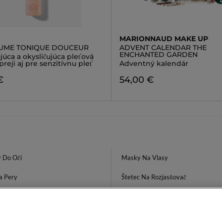
MARIONNAUD MAKE UP
UME TONIQUE DOUCEUR
ADVENT CALENDAR THE
ENCHANTED GARDEN
úca a okysličujúca pleťová
preji aj pre senzitívnu pleť
Adventný kalendár
€
54,00 €
 Do Očí
Masky Na Vlasy
a Pery
Štetec Na Rozjasňovač
Cole Sada