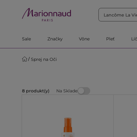
TRIEDIŤ PODĽA
Filtrovať
Relevantnosť
Sale
Značky
Vône
Pleť
Lí
Sprej na Oči
Na Sklade
8 produkt(y)