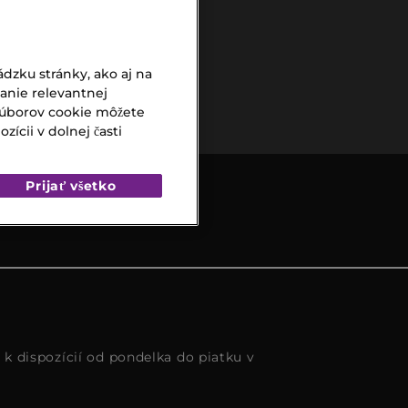
dzku stránky, ako aj na
Bezpečná
vanie relevantnej
platba
súborov cookie môžete
ícii v dolnej časti
Prijať všetko
s k dispozícií od pondelka do piatku v