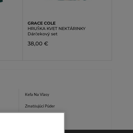
GRACE COLE
HRUŠKA KVET NEKTÁRINKY
Dárčekový set
38,00 €
Kefa Na Vlasy
Zmatňujúci Púder