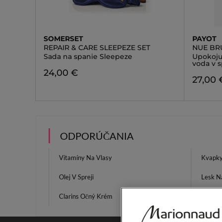
SOMERSET
PAYOT
REPAIR & CARE SLEEPEZE SET
NUE BR
Sada na spanie Sleepeze
Upokojuj
voda v s
24,00 €
27,00 
ODPORÚČANIA
Vitamíny Na Vlasy
Kvapky
Olej V Spreji
Lesk N
Clarins Očný Krém
Grace 