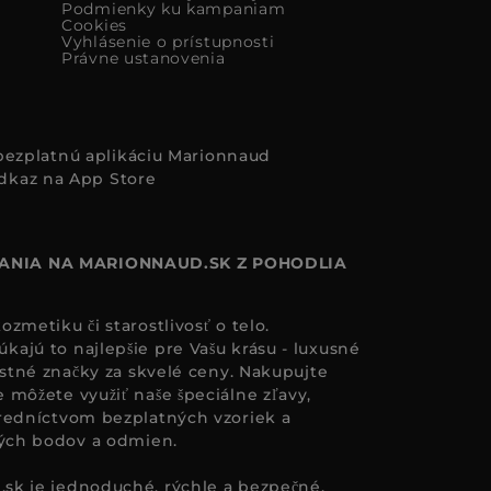
Podmienky ku kampaniam
Cookies
Vyhlásenie o prístupnosti
Právne ustanovenia
i bezplatnú aplikáciu Marionnaud
ANIA NA MARIONNAUD.SK Z POHODLIA
zmetiku či starostlivosť o telo.
ajú to najlepšie pre Vašu krásu - luxusné
astné značky za skvelé ceny. Nakupujte
 môžete využiť naše špeciálne zľavy,
redníctvom bezplatných vzoriek a
ných bodov a odmien.
.sk
je jednoduché, rýchle a bezpečné.