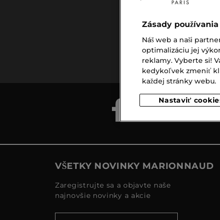
Zásady používania
Náš web a naši partne
Doprava
optimalizáciu jej výko
zadarmo
reklamy. Vyberte si!
nad €39,-
kedykoľvek zmeniť klik
každej stránky webu.
Nastaviť cookie
VŠETKY NOVINKY MARIONNAUD
Zaregistrujte sa a objavte naše
najnovšie novinky a akcie