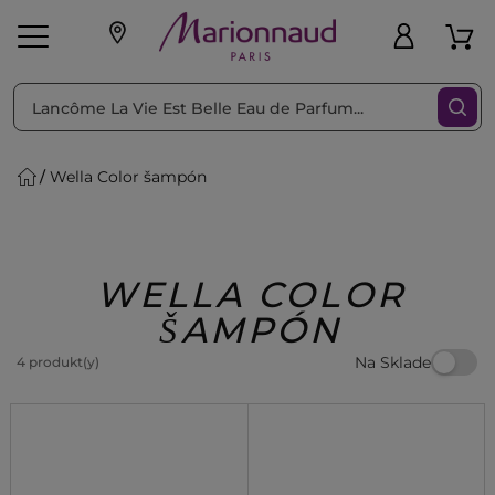
Triediť podľa
Filtrovať
Wella Color šampón
o pleť
Líčenie
Vône
vé
K
Exkluzivity
Zl'avy
dukty
Beauty
WELLA COLOR
ŠAMPÓN
Na Sklade
4 produkt(y)