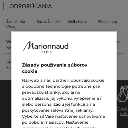
ODPORÚČANIA
Šampón Na
Suchý Šampón
Wella Fusion
Wella Invigo
Vlasy
Wella Oil
Wella Šampón
Translucent
Estée Lauder
Reflections
Powder
Makeup
Sérum Na
Clarins
Zásady používania súborov
Riasy
Peeling
cookie
Náš web a naši partneri používajú cookie
a podobné technológie potrebné pre
prevádzku stránky, ako aj na
optimalizáciu jej výkonu, vylepšenie a /
alebo personalizáciu jej funkcií a na
Doprava
Expresný
Darč
poskytovanie relevantnej reklamy.
zadarmo
osobný
nák
Vyberte si! Vaše nastavenie uchovávame
nad €39,-
odber
po dobu 6 mesiacov. Nastavenie