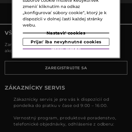
súborov cookie môžete kedykoľvek
zmeniť kliknutím na odkaz
„konfigurovať súbory cookie“, ktorý je k
dispozícii v dolnej časti každej stránky
webu.
VŠETKY NOVINKY MARIONNAUD
Nastaviť cookies
Prijať iba nevyhnutné cookies
Zaregistrujte sa a objavte naše najnovšie novinky a
Prijať všetko
akcie
ZAREGISTRUJTE SA
ZÁKAZNÍCKY SERVIS
Zákaznícky servis je pre vás k dispozícií od
pondelka do piatku v čase od 9:00 – 16:00.
Vernostný program, produktové poradenstvo,
telefonické objednávky, odhlásenie z odberu: