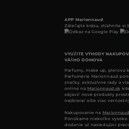
APP Marionnaud
Zdieľajte krásu, stiahnite s
VYUŽITE VÝHODY NAKUPOV
VÁŠHO DOMOVA
Parfumy, make up, pleťovú ko
Parfumérie Marionnaud ponúk
značky, exkluzívne rady a vl
online na
Marionnaud.sk
kde
objaviť nové produkty prost
nazbierať ešte viac vernost
Nakupovanie na
Marionnaud
Ponúkame niekoľko vysoko 
dodanie už nasledujúci pra