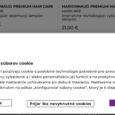
NAUD PREMIUM HAIR CARE
MARIONNAUD PREMIUM HA
RE
HAIRCARE
zujúci objemový šampón
Intenzívne revitalizujúci vyži
šampón
€
21,00 €
 súborov cookie
Pery
Krém Na Suché Ruky
ri používajú cookie a podobné technológie potrebné pre prevá
nu, vylepšenie a / alebo personalizáciu jej funkcií a na poskyto
ip Twist
Kajalová Ceruzka Na Oči
 Vaše nastavenie uchovávame po dobu 6 mesiacov. Nastavenie 
nutím na odkaz „konfigurovať súbory cookie“, ktorý je k dispoz
ý Krém
s
Prijať iba nevyhnutné cookies