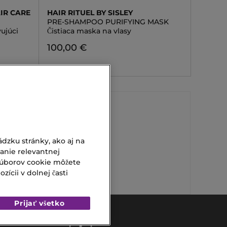
IR CARE
HAIR RITUEL BY SISLEY
PRE-SHAMPOO PURIFYING MASK
vujúci
Čistiaca maska na vlasy
100,00 €
Wella Šampón
dzku stránky, ako aj na
vanie relevantnej
Parfum Rome
súborov cookie môžete
ícii v dolnej časti
Prijať všetko