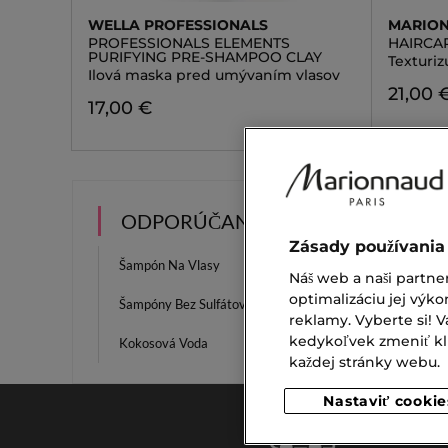
WELLA PROFESSIONALS
MARION
PROFESSIONALS ELEMENTS
HAIRCA
PURIFYING PRE-SHAMPOO CLAY
Texturi
Ilová maska pred umývaním vlasov
21,00 
17,00 €
ODPORÚČANIA
Zásady používania
Šampón Na Vlasy
Suché 
Náš web a naši partne
optimalizáciu jej výko
Šampóny Bez Sulfátov
Phyto L
reklamy. Vyberte si!
kedykoľvek zmeniť klik
Kokosová Voda
Medov
každej stránky webu.
Nastaviť cookie