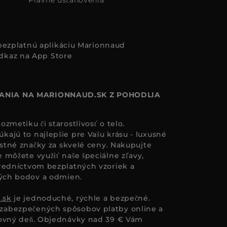
i bezplatnú aplikáciu Marionnaud
ANIA NA MARIONNAUD.SK Z POHODLIA
zmetiku či starostlivosť o telo.
ajú to najlepšie pre Vašu krásu - luxusné
astné značky za skvelé ceny. Nakupujte
 môžete využiť naše špeciálne zľavy,
redníctvom bezplatných vzoriek a
ných bodov a odmien.
.sk
je jednoduché, rýchle a bezpečné.
zabezpečených spôsobov platby online a
covný deň. Objednávky nad 39 € Vám