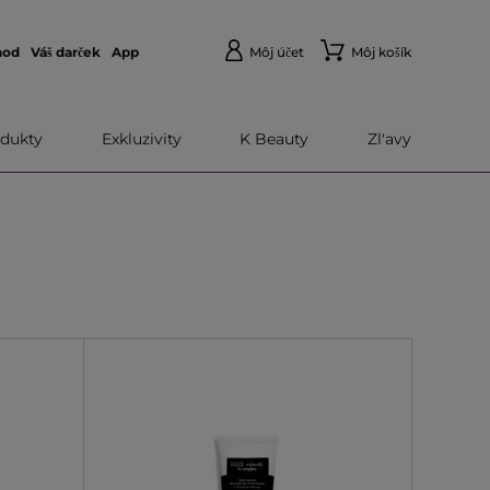
hod
Váš darček
App
Môj účet
Môj košík
dukty
Exkluzivity
K Beauty
Zl'avy