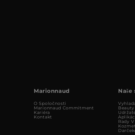
Marionnaud
Naše 
O Spoločnosti
Vyhlad
Marionnaud Commitment
Beauty
Kariéra
Udržat
Kontakt
Apliká
Rady V 
Kozmet
Darček