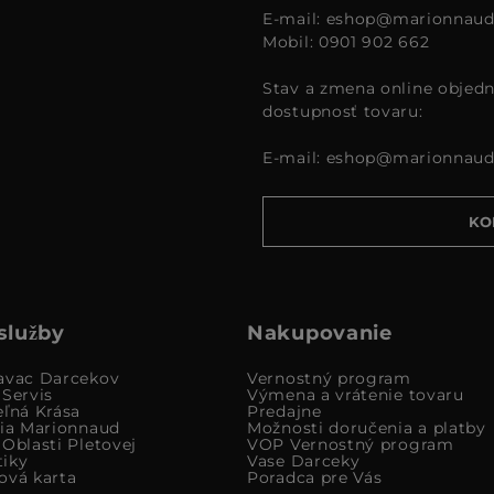
E-mail:
eshop@marionnaud
Mobil: 0901 902 662
Stav a zmena online objedn
dostupnosť tovaru:
E-mail:
eshop@marionnaud
KO
služby
Nakupovanie
avac Darcekov
Vernostný program
 Servis
Výmena a vrátenie tovaru
eľná Krása
Predajne
cia Marionnaud
Možnosti doručenia a platby
Oblasti Pletovej
VOP Vernostný program
iky
Vase Darceky
ová karta
Poradca pre Vás