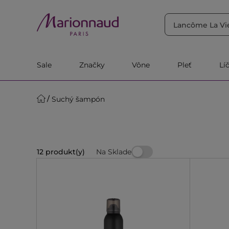
TRIEDIŤ PODĽA
Filtrovať
Relevantnosť
Sale
Značky
Vône
Pleť
Lí
Suchý šampón
Na Sklade
12 produkt(y)