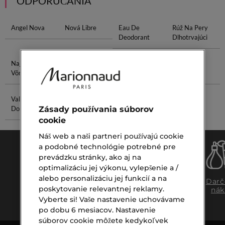
ODPORÚČANIA
Angel Nova
Nová Libre
Eau De
Rúž Na Pery
Deodorant
Dlhotrvajúci
Najkrajšie
Očný Sérum
Supreme Eye
Kokosová
Vône
Vôňa
Valentino
Čistiaci
Zásady používania súborov
Donna
Balzam
cookie
Náš web a naši partneri používajú cookie
a podobné technológie potrebné pre
prevádzku stránky, ako aj na
optimalizáciu jej výkonu, vylepšenie a /
alebo personalizáciu jej funkcií a na
Doprava
Expresný
Darč
poskytovanie relevantnej reklamy.
zadarmo
osobný
nák
nad €39,-
odber
Vyberte si! Vaše nastavenie uchovávame
po dobu 6 mesiacov. Nastavenie
súborov cookie môžete kedykoľvek