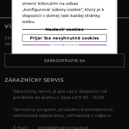
zmeniť kliknutím na odkaz
„konfigurovať súbory cookie“, ktorý je k
dispozícii v dolnej časti každej stránky
webu.
VŠETKY NOVINKY MARIONNAUD
Nastaviť cookies
Zaregistrujte sa a objavte naše najnovšie novinky a
Prijať iba nevyhnutné cookies
akcie
Prijať všetko
ZAREGISTRUJTE SA
ZÁKAZNÍCKY SERVIS
Zákaznícky servis je pre vás k dispozícií od
pondelka do piatku v čase od 9:00 – 16:00.
Vernostný program, produktové poradenstvo,
telefonické objednávky, odhlásenie z odberu:
E-mail:
eshop@marionnaud.sk