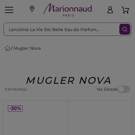
Triediť podľa
Filtrovať
Mugler Nova
o pleť
Líčenie
Vône
vé
K
Exkluzivity
Zl'avy
dukty
Beauty
MUGLER NOVA
Na Sklade
3 produkt(y)
-30%