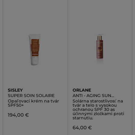
SISLEY
ORLANE
SUPER SOIN SOLAIRE
ANTI - AGING SUN
CREAM FACE AND BODY
Opaľovací krém na tvár
Solárna starostlivosť na
SPF 30
SPF50+
tvár a telo s vysokou
ochranou SPF 30 as
účinnými zložkami proti
194,00 €
starnutiu.
64,00 €