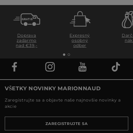
Doprava
Expresný
Darč
zadarmo
osobný
nák
nad €39,-
odber
VŠETKY NOVINKY MARIONNAUD
Zaregistrujte sa a objavte naše najnovšie novinky a
akcie
ZAREGISTRUJTE SA