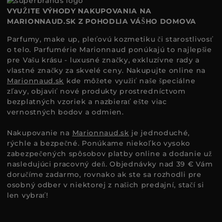
VYUŽITE VÝHODY NAKUPOVANIA NA
MARIONNAUD.SK Z POHODLIA VÁŠHO DOMOVA
Parfumy, make up, pleťovú kozmetiku či starostlivosť
o telo. Parfumérie Marionnaud ponúkajú to najlepšie
pre Vašu krásu - luxusné značky, exkluzívne rady a
vlastné značky za skvelé ceny. Nakupujte online na
Marionnaud.sk
kde môžete využiť naše špeciálne
zľavy, objaviť nové produkty prostredníctvom
bezplatných vzoriek a nazbierať ešte viac
vernostných bodov a odmien.
Nakupovanie na
Marionnaud.sk
je jednoduché,
rýchle a bezpečné. Ponúkame niekoľko vysoko
zabezpečených spôsobov platby online a dodanie už
nasledujúci pracovný deň. Objednávky nad 39 € Vám
doručíme zadarmo, rovnako ak ste sa rozhodli pre
osobný odber v niektorej z našich predajní, stačí si
len vybrať!