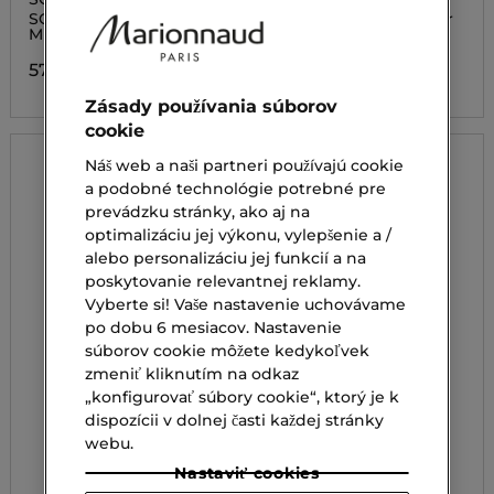
MILK SPF 30
CREAM SPF50
SOLAR THE PROTECTIVE
Opaľovací krém na tvár
MILK SPF 30
41,00 €
57,00 €
Zásady používania súborov
cookie
Náš web a naši partneri používajú cookie
a podobné technológie potrebné pre
prevádzku stránky, ako aj na
optimalizáciu jej výkonu, vylepšenie a /
alebo personalizáciu jej funkcií a na
poskytovanie relevantnej reklamy.
Vyberte si! Vaše nastavenie uchovávame
po dobu 6 mesiacov. Nastavenie
súborov cookie môžete kedykoľvek
zmeniť kliknutím na odkaz
„konfigurovať súbory cookie“, ktorý je k
dispozícii v dolnej časti každej stránky
webu.
Nastaviť cookies