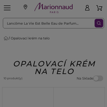
Triediť podľa
Filtrovať
Opalovací krém na telo
o pleť
Líčenie
Vône
vé
K
Exkluzivity
Zl'avy
dukty
Beauty
OPALOVACÍ KRÉM
NA TELO
Na Sklade
10 produkt(y)