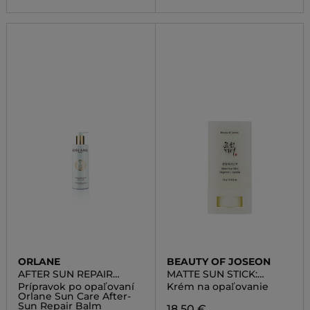
ORLANE
BEAUTY OF JOSEON
AFTER SUN REPAIR
MATTE SUN STICK:
BALM FACE AND BODY
MUGWORT + CAMELIA
Prípravok po opaľovaní
Krém na opaľovanie
Orlane Sun Care After-
Sun Repair Balm
18,50 €