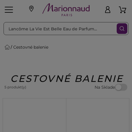
Triediť podľa
Filtrovať
Cestovné balenie
o pleť
Líčenie
Vône
vé
K
Exkluzivity
Zl'avy
dukty
Beauty
CESTOVNÉ BALENIE
Na Sklade
5 produkt(y)