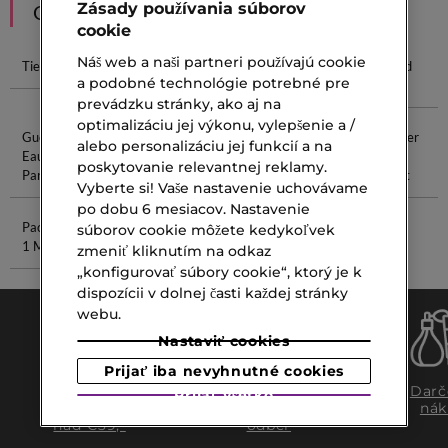
Zásady používania súborov
ODPORÚČANIA
cookie
Náš web a naši partneri používajú cookie
Tiene Palety
Cleansing Gel
Vitamíny Na
Tonikum Od
a podobné technológie potrebné pre
Vlasy
Clarins
prevádzku stránky, ako aj na
optimalizáciu jej výkonu, vylepšenie a /
Gucci Guilty
Hydra Sérum
Joseon
Estée Lauder
alebo personalizáciu jej funkcií a na
Eau De
Ginseng
Resilience
poskytovanie relevantnej reklamy.
Parfum
Multi Effect
Vyberte si! Vaše nastavenie uchovávame
po dobu 6 mesiacov. Nastavenie
Paco Rabanne
Tuhý Parfum
súborov cookie môžete kedykoľvek
1 Million
zmeniť kliknutím na odkaz
„konfigurovať súbory cookie“, ktorý je k
dispozícii v dolnej časti každej stránky
webu.
Nastaviť cookies
Prijať iba nevyhnutné cookies
Doprava
Expresný
Darč
Prijať všetko
zadarmo
osobný
nák
nad €39,-
odber