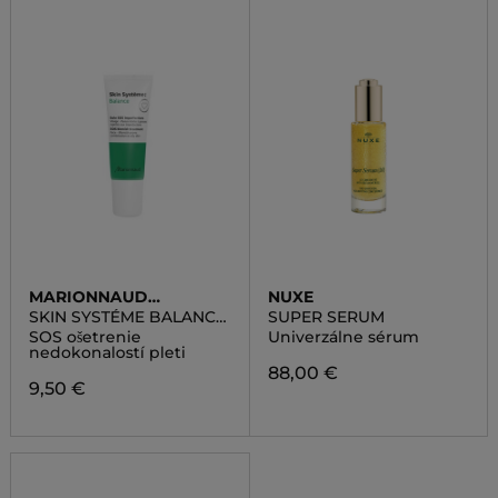
MARIONNAUD
NUXE
SKINCARE
SKIN SYSTÉME BALANCE
SUPER SERUM
SOS BLEMISH
SOS ošetrenie
Univerzálne sérum
TREATMENT
nedokonalostí pleti
88,00 €
9,50 €