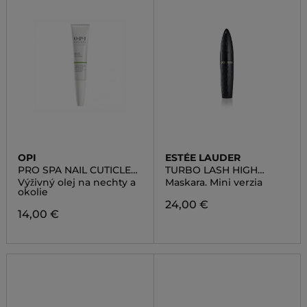
OPI
ESTÉE LAUDER
PRO SPA NAIL CUTICLE
TURBO LASH HIGH
OIL TO GO
POWERED
Výživný olej na nechty a
Maskara. Mini verzia
VOLUME+LENGTH
okolie
MASCARA MINI
24,00 €
14,00 €