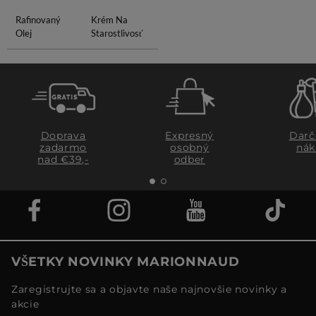
Rafinovaný
Krém Na
Olej
Starostlivosť
Doprava
Expresný
Darč
zadarmo
osobný
nák
nad €39,-
odber
VŠETKY NOVINKY MARIONNAUD
Zaregistrujte sa a objavte naše najnovšie novinky a
akcie