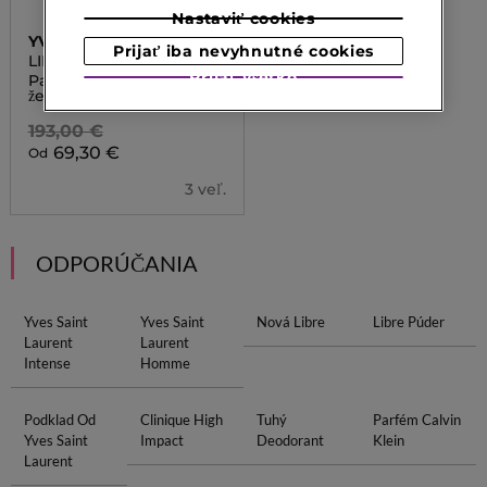
Nastaviť cookies
YVES SAINT LAURENT
Prijať iba nevyhnutné cookies
LIBRE
Prijať všetko
Parfumovaná voda pre
ženy
193,00 €
69,30 €
Od
3 veľ.
ODPORÚČANIA
Yves Saint
Yves Saint
Nová Libre
Libre Púder
Laurent
Laurent
Intense
Homme
Podklad Od
Clinique High
Tuhý
Parfém Calvin
Yves Saint
Impact
Deodorant
Klein
Laurent