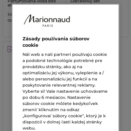
Parfumovaná voda bez
Dárčekový set
alkoholu
157,00 €
143,00 €
100,10 €
Od
2 veľ.
Zásady používania súborov
cookie
-30%
Náš web a naši partneri používajú cookie
a podobné technológie potrebné pre
prevádzku stránky, ako aj na
optimalizáciu jej výkonu, vylepšenie a /
alebo personalizáciu jej funkcií a na
poskytovanie relevantnej reklamy.
Vyberte si! Vaše nastavenie uchovávame
po dobu 6 mesiacov. Nastavenie
súborov cookie môžete kedykoľvek
zmeniť kliknutím na odkaz
„konfigurovať súbory cookie“, ktorý je k
dispozícii v dolnej časti každej stránky
webu.