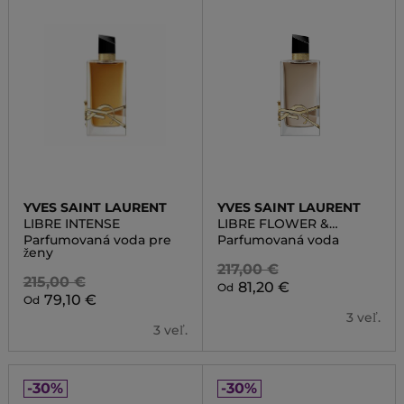
YVES SAINT LAURENT
YVES SAINT LAURENT
LIBRE INTENSE
LIBRE FLOWER &
FLAMES
Parfumovaná voda pre
Parfumovaná voda
ženy
217,00 €
215,00 €
81,20 €
Od
79,10 €
Od
3 veľ.
3 veľ.
-30%
-30%