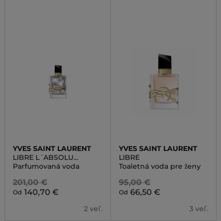
YVES SAINT LAURENT
YVES SAINT LAURENT
LIBRE L´ABSOLU
LIBRE
PLATINE
Parfumovaná voda
Toaletná voda pre ženy
201,00 €
95,00 €
140,70 €
66,50 €
Od
Od
2 veľ.
3 veľ.