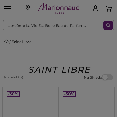
Triediť podľa
Filtrovať
Saint Libre
o pleť
Líčenie
Vône
vé
K
Exkluzivity
Zl'avy
dukty
Beauty
SAINT LIBRE
Na Sklade
9 produkt(y)
-30%
-30%