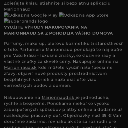
Zdieľajte krásu, stiahnite si bezplatnú aplikáciu
Marionnaud
VYUŽITE VÝHODY NAKUPOVANIA NA
MARIONNAUD.SK Z POHODLIA VÁŠHO DOMOVA
Parfumy, make up, pleťovú kozmetiku či starostlivosť
o telo. Parfumérie Marionnaud ponúkajú to najlepšie
pre Vašu krásu - luxusné značky, exkluzívne rady a
vlastné značky za skvelé ceny. Nakupujte online na
Marionnaud.sk
kde môžete využiť naše špeciálne
zľavy, objaviť nové produkty prostredníctvom
bezplatných vzoriek a nazbierať ešte viac
vernostných bodov a odmien.
Nakupovanie na
Marionnaud.sk
je jednoduché,
rýchle a bezpečné. Ponúkame niekoľko vysoko
zabezpečených spôsobov platby online a dodanie už
nasledujúci pracovný deň. Objednávky nad 39 € Vám
doručíme zadarmo, rovnako ak ste sa rozhodli pre
osobný odber v niektorej z našich predajní, stačí si