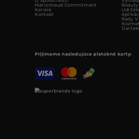
O Spoločnosti
Vyhlad
Marionnaud Commitment
Beauty
Kariéra
Udržat
Kontakt
Apliká
Rady V 
Kozmet
Darček
Prijímame nasledujúce platobné karty: