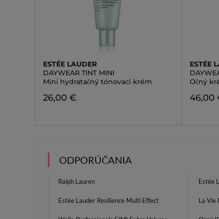
ESTÉE LAUDER
ESTÉE 
DAYWEAR TINT MINI
DAYWEA
Mini hydratačný tónovací krém
Očný k
26,00 €
46,00
ODPORÚČANIA
Ralph Lauren
Estée 
Estée Lauder Resilience Multi Effect
La Vie I