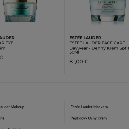
LAUDER
ESTÉE LAUDER
R EYE
ESTEE LAUDER FACE CARE
rém
Daywear - Denný Krém Spf 1
50Ml
 €
81,00 €
Lauder Makeup
Estée Lauder Maskara
ris
Peptidový Očný Krém