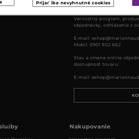
s
Prijať iba nevyhnutné cookies
čase od 9:00 – 16:00.
Vernostný program, produk
objednávky, odhlásenie z o
E-mail:
eshop@marionnaud
Mobil: 0901 902 662
Stav a zmena online objedn
dostupnosť tovaru:
E-mail:
eshop@marionnaud
KO
služby
Nakupovanie