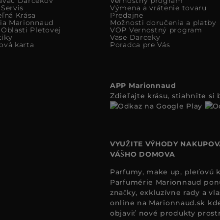
avac Darcekov
Vernostný program
 Servis
Výmena a vrátenie tovaru
eľná Krása
Predajne
cia Marionnaud
Možnosti doručenia a platby
Oblasti Pletovej
VOP Vernostný program
iky
Vase Darceky
ová karta
Poradca pre Vás
APP Marionnaud
Zdieľajte krásu, stiahnite s
VYUŽITE VÝHODY NAKUPOV
VÁŠHO DOMOVA
Parfumy, make up, pleťovú ko
Parfumérie Marionnaud ponúk
značky, exkluzívne rady a vl
online na
Marionnaud.sk
kde
objaviť nové produkty prost