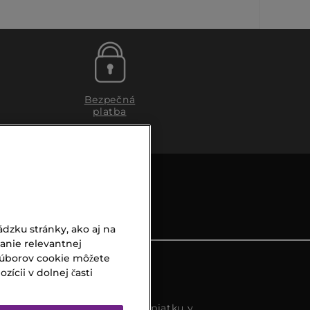
Bezpečná
platba
dzku stránky, ako aj na
vanie relevantnej
súborov cookie môžete
ícii v dolnej časti
s k dispozícií od pondelka do piatku v