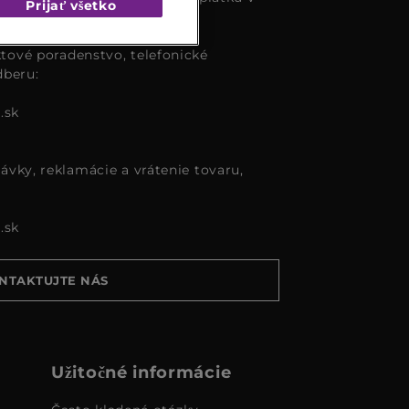
Prijať všetko
tové poradenstvo, telefonické
dberu:
.sk
ávky, reklamácie a vrátenie tovaru,
.sk
NTAKTUJTE NÁS
Užitočné informácie