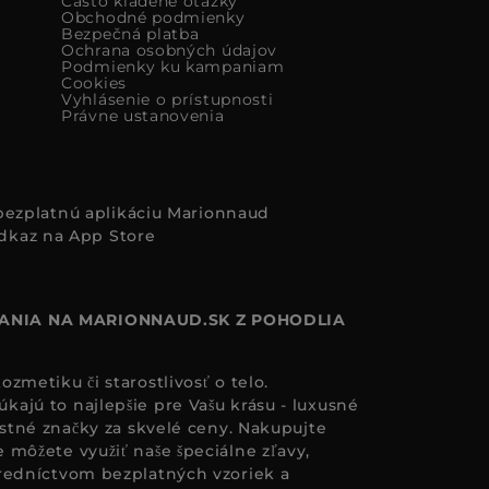
Často kladené otázky
Obchodné podmienky
Bezpečná platba
Ochrana osobných údajov
Podmienky ku kampaniam
Cookies
Vyhlásenie o prístupnosti
Právne ustanovenia
i bezplatnú aplikáciu Marionnaud
ANIA NA MARIONNAUD.SK Z POHODLIA
zmetiku či starostlivosť o telo.
ajú to najlepšie pre Vašu krásu - luxusné
astné značky za skvelé ceny. Nakupujte
 môžete využiť naše špeciálne zľavy,
redníctvom bezplatných vzoriek a