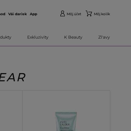
hod
Váš darček
App
Môj účet
Môj košík
dukty
Exkluzivity
K Beauty
Zl'avy
EAR