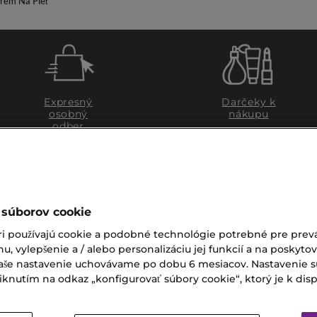
rém Na Pleť
Expresný
Darčeky k
osobný
nákupu
odber
 súborov cookie
ri používajú cookie a podobné technológie potrebné pre prevá
nu, vylepšenie a / alebo personalizáciu jej funkcií a na poskyto
 Vaše nastavenie uchovávame po dobu 6 mesiacov. Nastavenie 
nutím na odkaz „konfigurovať súbory cookie“, ktorý je k dispoz
ZÁKAZNÍCKY SERVIS
Zákaznícky servis je pre vá