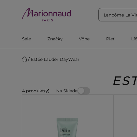
TRIEDIŤ PODĽA
Filtrovať
Relevantnosť
Sale
Značky
Vône
Pleť
Lí
Estée Lauder DayWear
ES
Na Sklade
4 produkt(y)