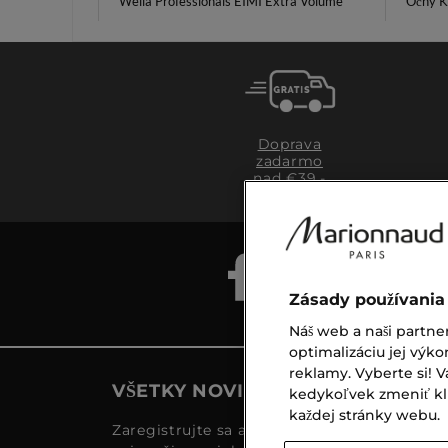
Wella Professionals EIMI Extra Volume
Očný K
Doprava
zadarmo
nad €39,-
Zásady používania
Náš web a naši partne
optimalizáciu jej výko
reklamy. Vyberte si!
VŠETKY NOVINKY MARIONNAUD
kedykoľvek zmeniť klik
každej stránky webu.
Zaregistrujte sa a objavte naše