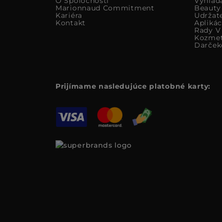
O Spoločnosti
Vyhlad
Marionnaud Commitment
Beauty
Kariéra
Udržat
Kontakt
Apliká
Rady V 
Kozmet
Darček
Prijímame nasledujúce platobné karty: