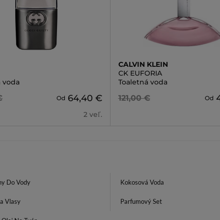
CALVIN KLEIN
CK EUFORIA
á voda
Toaletná voda
64,40 €
€
121,00 €
Od
Od
2 veľ.
y Do Vody
Kokosová Voda
a Vlasy
Parfumový Set