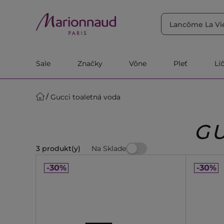
TRIEDIŤ PODĽA
Filtrovať
Relevantnosť
Sale
Značky
Vône
Pleť
Lí
Gucci toaletná voda
G
Na Sklade
3 produkt(y)
-30%
-30%