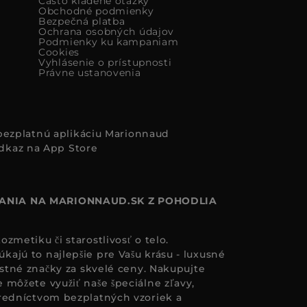
Často kladené otázky
Obchodné podmienky
Bezpečná platba
Ochrana osobných údajov
Podmienky ku kampaniam
Cookies
Vyhlásenie o prístupnosti
Právne ustanovenia
i bezplatnú aplikáciu Marionnaud
ANIA NA MARIONNAUD.SK Z POHODLIA
zmetiku či starostlivosť o telo.
ajú to najlepšie pre Vašu krásu - luxusné
astné značky za skvelé ceny. Nakupujte
 môžete využiť naše špeciálne zľavy,
redníctvom bezplatných vzoriek a