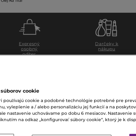
i Olej Na Tvár
Expresný
Darčeky k
osobný
nákupu
odber
 súborov cookie
ri používajú cookie a podobné technológie potrebné pre prevá
nu, vylepšenie a / alebo personalizáciu jej funkcií a na poskyto
 Vaše nastavenie uchovávame po dobu 6 mesiacov. Nastavenie 
nutím na odkaz „konfigurovať súbory cookie“, ktorý je k dispoz
ZÁKAZNÍCKY SERVIS
Zákaznícky servis je pre vá