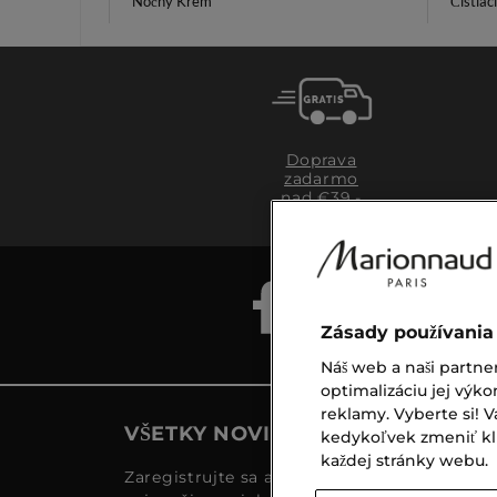
Nočný Krém
Čistiac
Doprava
zadarmo
nad €39,-
Zásady používania
Náš web a naši partne
optimalizáciu jej výko
reklamy. Vyberte si!
VŠETKY NOVINKY MARIONNAUD
kedykoľvek zmeniť klik
každej stránky webu.
Zaregistrujte sa a objavte naše