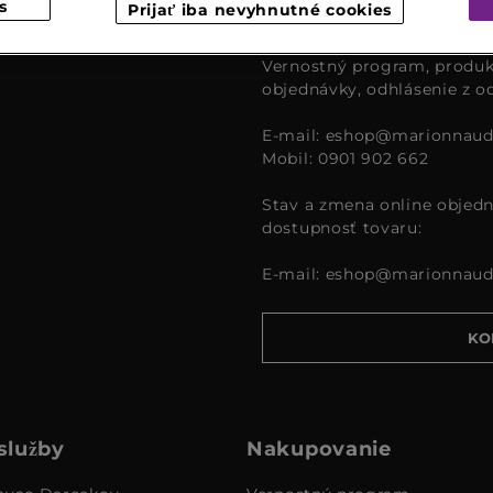
s
Prijať iba nevyhnutné cookies
čase od 9:00 – 16:00.
Vernostný program, produk
objednávky, odhlásenie z o
E-mail:
eshop@marionnaud
Mobil: 0901 902 662
Stav a zmena online objedn
dostupnosť tovaru:
E-mail:
eshop@marionnaud
KO
služby
Nakupovanie