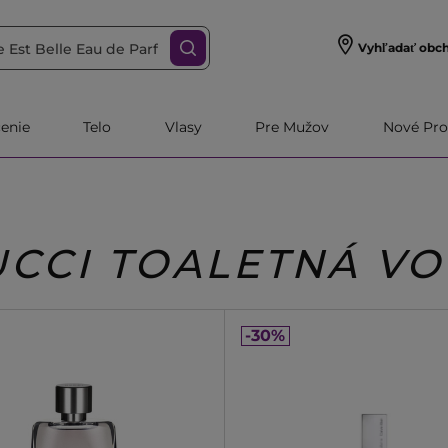
Vyhľadať obc
čenie
Telo
Vlasy
Pre Mužov
Nové Pro
UCCI TOALETNÁ V
-30%