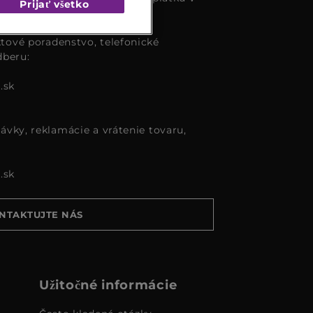
Prijať všetko
tové poradenstvo, telefonické
dberu:
.sk
ávky, reklamácie a vrátenie tovaru,
.sk
NTAKTUJTE NÁS
Užitočné informácie