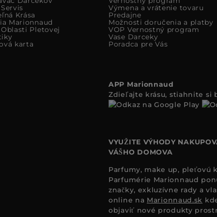
avac Darcekov
Vernostný program
 Servis
Výmena a vrátenie tovaru
eľná Krása
Predajne
cia Marionnaud
Možnosti doručenia a platby
Oblasti Pletovej
VOP Vernostný program
iky
Vase Darceky
ová karta
Poradca pre Vás
APP Marionnaud
Zdieľajte krásu, stiahnite s
VYUŽITE VÝHODY NAKUPOV
VÁŠHO DOMOVA
Parfumy, make up, pleťovú ko
Parfumérie Marionnaud ponúk
značky, exkluzívne rady a vl
online na
Marionnaud.sk
kde
objaviť nové produkty prost