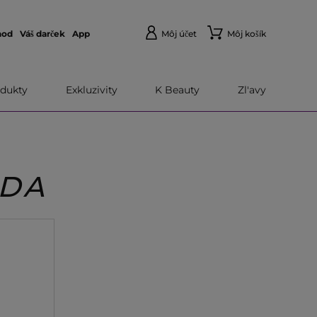
hod
Váš darček
App
Môj účet
Môj košík
dukty
Exkluzivity
K Beauty
Zl'avy
ODA