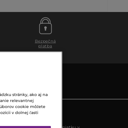
Bezpečná
platba
dzku stránky, ako aj na
vanie relevantnej
súborov cookie môžete
ícii v dolnej časti
s k dispozícií od pondelka do piatku v