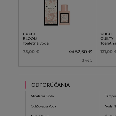
GUCCI
GUCCI
BLOOM
GUILTY
Toaletná voda
Toaletn
52,50 €
75,00 €
131,00 
Od
3 veľ.
ODPORÚČANIA
Micelárna Voda
Tampon
Odličovacia Voda
Voda N