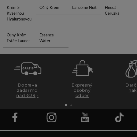
Krém S
Očný Krém
Lancôme Nuit
Hnedá
Kyselinou
Ceruzka
Hyalurónovou
Očný Krém
Essence
Estée Lauder
Water
Doprava
Expresný
Darč
zadarmo
osobný
nák
nad €39,-
odber