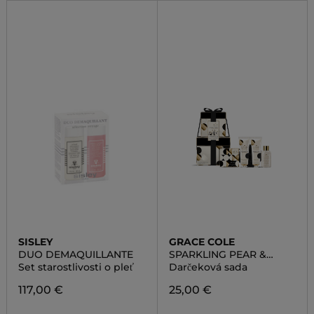
SISLEY
GRACE COLE
DUO DEMAQUILLANTE
SPARKLING PEAR &
NECTARINE BLOSSOM
Set starostlivosti o pleť
Darčeková sada
LAVISH SET
117,00 €
25,00 €