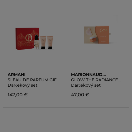
ARMANI
MARIONNAUD
SKINCARE
SÌ EAU DE PARFUM GIFT
GLOW THE RADIANCE
SET
ROUTINE
Darčekový set
Darčekový set
147,00 €
47,00 €