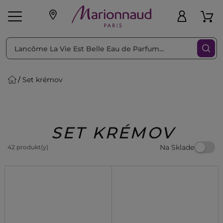
Triediť podľa
Filtrovať
Set krémov
o pleť
Líčenie
Vône
vé
K
Exkluzivity
Zl'avy
dukty
Beauty
SET KRÉMOV
Na Sklade
42 produkt(y)