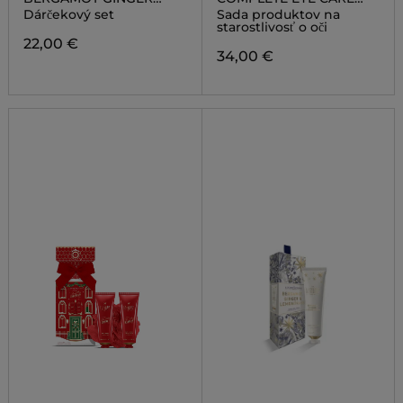
LEMONGRASS
SET
Dárčekový set
Sada produktov na
starostlivosť o oči
22,00 €
34,00 €