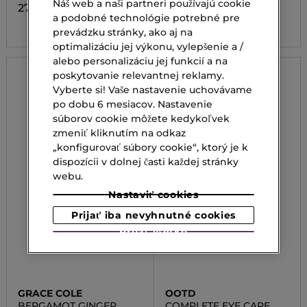
Náš web a naši partneri používajú cookie
27,00 €
44,00 €
a podobné technológie potrebné pre
prevádzku stránky, ako aj na
optimalizáciu jej výkonu, vylepšenie a /
alebo personalizáciu jej funkcií a na
poskytovanie relevantnej reklamy.
Vyberte si! Vaše nastavenie uchovávame
po dobu 6 mesiacov. Nastavenie
súborov cookie môžete kedykoľvek
zmeniť kliknutím na odkaz
„konfigurovať súbory cookie“, ktorý je k
dispozícii v dolnej časti každej stránky
webu.
Nastaviť cookies
Prijať iba nevyhnutné cookies
Prijať všetko
GRACE COLE
OOTD
BERGAMOT GINGER
COMPLETE EYE CARE