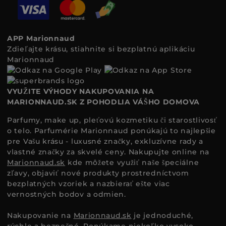
APP Marionnaud
Zdieľajte krásu, stiahnite si bezplatnú aplikáciu
Marionnaud
VYUŽITE VÝHODY NAKUPOVANIA NA
MARIONNAUD.SK Z POHODLIA VÁŠHO DOMOVA
Parfumy, make up, pleťovú kozmetiku či starostlivosť
o telo. Parfumérie Marionnaud ponúkajú to najlepšie
pre Vašu krásu - luxusné značky, exkluzívne rady a
vlastné značky za skvelé ceny. Nakupujte online na
Marionnaud.sk
kde môžete využiť naše špeciálne
zľavy, objaviť nové produkty prostredníctvom
bezplatných vzoriek a nazbierať ešte viac
vernostných bodov a odmien.
Nakupovanie na
Marionnaud.sk
je jednoduché,
rýchle a bezpečné. Ponúkame niekoľko vysoko