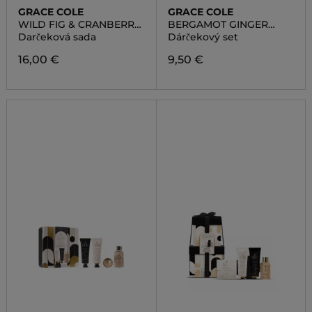
GRACE COLE
GRACE COLE
WILD FIG & CRANBERRY
BERGAMOT GINGER
NOURISHING
LEMONGRASS
Darčeková sada
Dárčekový set
FAVOURITES SET
16,00 €
9,50 €