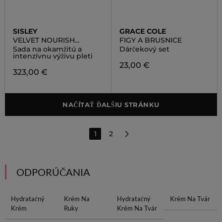
SISLEY
GRACE COLE
VELVET NOURISH
FIGY A BRUSNICE
SAFFRON FLOWERS
Sada na okamžitú a
Dárčekový set
DUO SET
intenzívnu výživu pleti
23,00 €
323,00 €
NAČÍTAŤ ĎALŠIU STRÁNKU
1
2
ODPORÚČANIA
Hydratačný
Krém Na
Hydratačný
Krém Na Tvár
Krém
Ruky
Krém Na Tvár