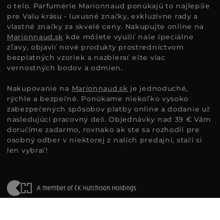
o telo. Parfumérie Marionnaud ponúkajú to najlepšie
pre Vašu krásu - luxusné značky, exkluzívne rady a
vlastné značky za skvelé ceny. Nakupujte online na
Marionnaud.sk
kde môžete využiť naše špeciálne
zľavy, objaviť nové produkty prostredníctvom
bezplatných vzoriek a nazbierať ešte viac
vernostných bodov a odmien.
Nakupovanie na
Marionnaud.sk
je jednoduché,
rýchle a bezpečné. Ponúkame niekoľko vysoko
zabezpečených spôsobov platby online a dodanie už
nasledujúci pracovný deň. Objednávky nad 39 € Vám
doručíme zadarmo, rovnako ak ste sa rozhodli pre
osobný odber v niektorej z našich predajní, stačí si
len vybrať!