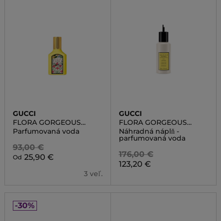
GUCCI
GUCCI
FLORA GORGEOUS
FLORA GORGEOUS
ORCHID
ORCHID REFILL
Parfumovaná voda
Náhradná náplň -
parfumovaná voda
93,00 €
176,00 €
25,90 €
Od
123,20 €
3 veľ.
-30%