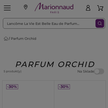
Triediť podľa
Filtrovať
Parfum Orchid
o pleť
Líčenie
Vône
vé
K
Exkluzivity
Zl'avy
dukty
Beauty
PARFUM ORCHID
Na Sklade
5 produkt(y)
-30%
-30%