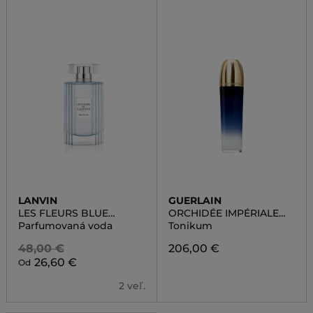
LANVIN
GUERLAIN
LES FLEURS BLUE
ORCHIDÉE IMPÉRIALE
ORCHID
LOTION
Parfumovaná voda
Tonikum
48,00 €
206,00 €
26,60 €
Od
2 veľ.