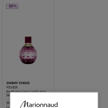
-30%
JIMMY CHOO
FEVER
Parfumovaná voda pre
ženy
96,00 €
42,00 €
Od