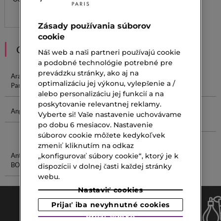
3 veľ.
Zásady používania súborov
cookie
ODPORÚČANIA
Náš web a naši partneri používajú cookie
a podobné technológie potrebné pre
prevádzku stránky, ako aj na
Arabské
Parfum SK
Parfum Jean
Značkové
optimalizáciu jej výkonu, vylepšenie a /
Parfumy
Paul Gaultier
Parfémy
alebo personalizáciu jej funkcií a na
poskytovanie relevantnej reklamy.
Angel Parfum
Svieže
CC Kozmetika
Parfém
Vyberte si! Vaše nastavenie uchovávame
Dámske
Cacharel
po dobu 6 mesiacov. Nastavenie
Parfémy
súborov cookie môžete kedykoľvek
zmeniť kliknutím na odkaz
„konfigurovať súbory cookie“, ktorý je k
Antiperspirant
Biely Púder
BOSS
Na Tvár
dispozícii v dolnej časti každej stránky
webu.
Nastaviť cookies
Prijať iba nevyhnutné cookies
Prijať všetko