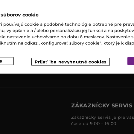
 súborov cookie
ri používajú cookie a podobné technológie potrebné pre prevá
Expresný
Darčeky k
nu, vylepšenie a / alebo personalizáciu jej funkcií a na poskyto
osobný
nákupu
 Vaše nastavenie uchovávame po dobu 6 mesiacov. Nastavenie 
odber
nutím na odkaz „konfigurovať súbory cookie“, ktorý je k dispoz
s
Prijať iba nevyhnutné cookies
ZÁKAZNÍCKY SERVIS
Zákaznícky servis je pre vá
čase od 9:00 – 16:00.