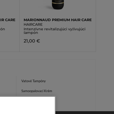
IR CARE
MARIONNAUD PREMIUM HAIR CARE
HAIRCARE
pón
Intenzívne revitalizujúci vyživujúci
šampón
21,00 €
Vatové Tampóny
Samoopalovací Krém