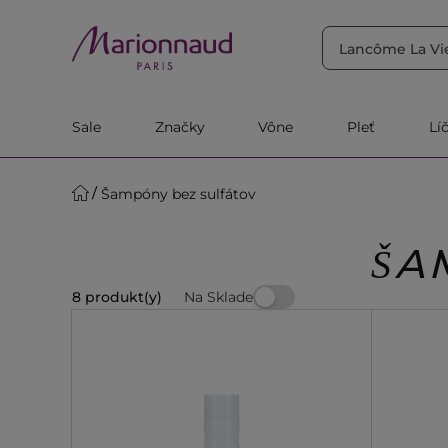
TRIEDIŤ PODĽA
Filtrovať
Relevantnosť
Sale
Značky
Vône
Pleť
Lí
Šampóny bez sulfátov
ŠA
Na Sklade
8 produkt(y)