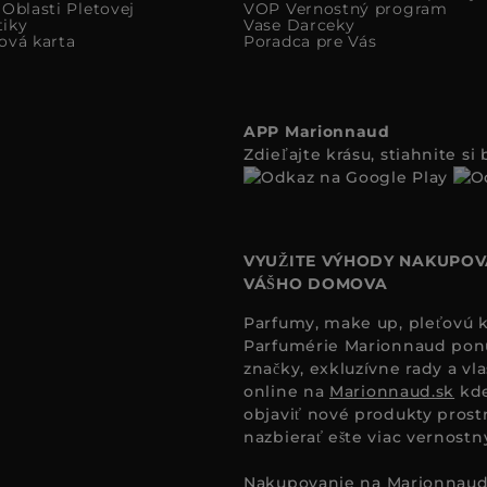
Oblasti Pletovej
VOP Vernostný program
iky
Vase Darceky
ová karta
Poradca pre Vás
APP Marionnaud
Zdieľajte krásu, stiahnite s
VYUŽITE VÝHODY NAKUPOV
VÁŠHO DOMOVA
Parfumy, make up, pleťovú ko
Parfumérie Marionnaud ponúk
značky, exkluzívne rady a vl
online na
Marionnaud.sk
kde
objaviť nové produkty prost
nazbierať ešte viac vernost
Nakupovanie na
Marionnaud