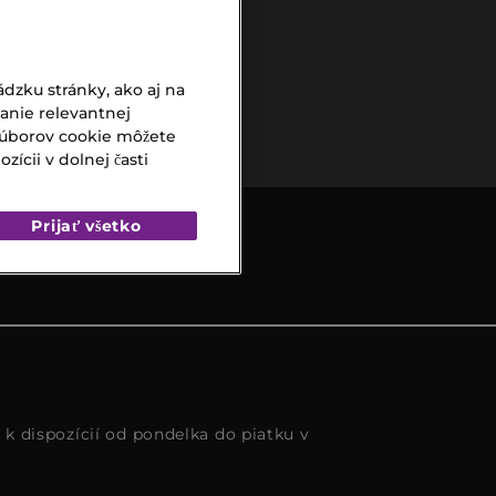
dzku stránky, ako aj na
Bezpečná
vanie relevantnej
platba
súborov cookie môžete
ícii v dolnej časti
Prijať všetko
s k dispozícií od pondelka do piatku v