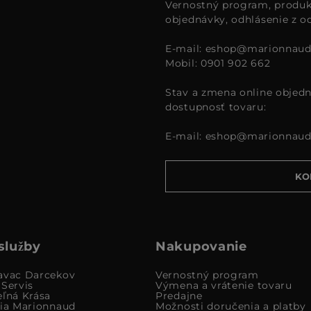
Vernostný program, produk
objednávky, odhlásenie z o
E-mail:
eshop@marionnaud
Mobil: 0901 902 662
Stav a zmena online objedn
dostupnosť tovaru:
E-mail:
eshop@marionnaud
KO
služby
Nakupovanie
avac Darcekov
Vernostný program
 Servis
Výmena a vrátenie tovaru
eľná Krása
Predajne
cia Marionnaud
Možnosti doručenia a platby