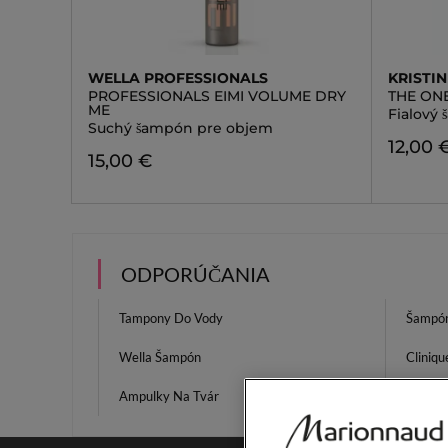
WELLA PROFESSIONALS
KRISTIN
PROFESSIONALS EIMI VOLUME DRY
THE ON
ME
Fialový
Suchý šampón pre objem
12,00 
15,00 €
ODPORÚČANIA
Tampony Do Vody
Šampón
Wella Šampón
Cliniqu
Ampulky Na Tvár
Mandľo