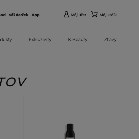
hod
Váš darček
App
Môj účet
Môj košík
dukty
Exkluzivity
K Beauty
Zl'avy
TOV