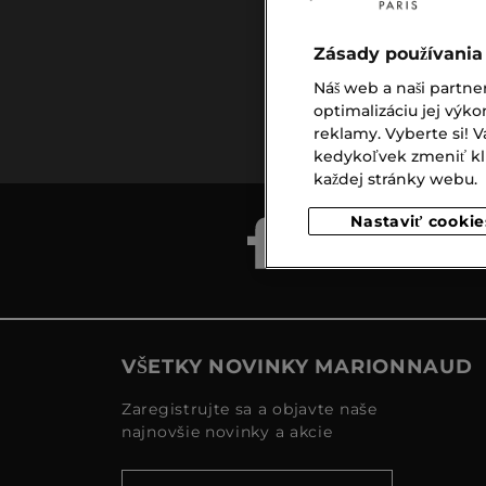
Zásady používania
Náš web a naši partne
Doprava
optimalizáciu jej výko
zadarmo
reklamy. Vyberte si!
nad €39,-
kedykoľvek zmeniť klik
každej stránky webu.
Nastaviť cookie
VŠETKY NOVINKY MARIONNAUD
Zaregistrujte sa a objavte naše
najnovšie novinky a akcie