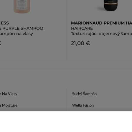
 ESS
MARIONNAUD PREMIUM HA
E PURPLE SHAMPOO
HAIRCARE
 šampón na vlasy
Texturizujúci objemový šam
€
21,00 €
 Na Vlasy
Suchý Šampón
e Moisture
Wella Fusion
vé Maslo