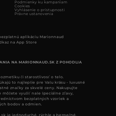
Podmienky ku kampaniam
Cookies
Vyhlásenie o prístupnosti
Právne ustanovenia
i bezplatnú aplikáciu Marionnaud
ANIA NA MARIONNAUD.SK Z POHODLIA
zmetiku či starostlivosť o telo.
ajú to najlepšie pre Vašu krásu - luxusné
astné značky za skvelé ceny. Nakupujte
 môžete využiť naše špeciálne zľavy,
redníctvom bezplatných vzoriek a
ných bodov a odmien.
.sk
je jednoduché, rýchle a bezpečné.