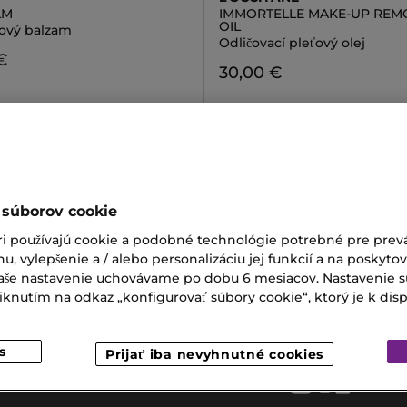
LM
IMMORTELLE MAKE-UP REM
OIL
lový balzam
Odličovací pleťový olej
€
30,00 €
 súborov cookie
a Na Pery
Masky Na Pery
ri používajú cookie a podobné technológie potrebné pre prevá
a Na Mihalnice
Coach Parfum Pre Ženy
nu, vylepšenie a / alebo personalizáciu jej funkcií a na poskyto
 Vaše nastavenie uchovávame po dobu 6 mesiacov. Nastavenie 
 Vôňa Dámska
nutím na odkaz „konfigurovať súbory cookie“, ktorý je k dispoz
s
Prijať iba nevyhnutné cookies