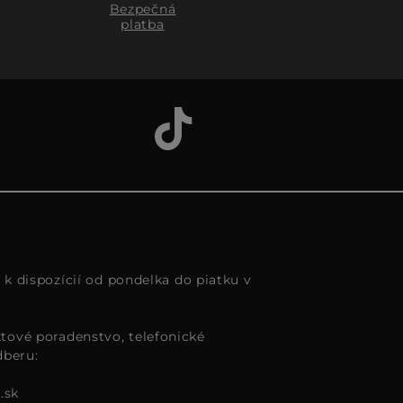
Bezpečná
platba
s k dispozícií od pondelka do piatku v
tové poradenstvo, telefonické
dberu:
.sk