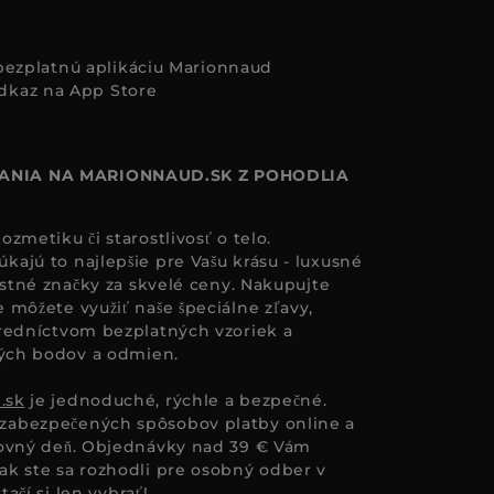
i bezplatnú aplikáciu Marionnaud
ANIA NA MARIONNAUD.SK Z POHODLIA
zmetiku či starostlivosť o telo.
ajú to najlepšie pre Vašu krásu - luxusné
astné značky za skvelé ceny. Nakupujte
 môžete využiť naše špeciálne zľavy,
redníctvom bezplatných vzoriek a
ných bodov a odmien.
.sk
je jednoduché, rýchle a bezpečné.
zabezpečených spôsobov platby online a
covný deň. Objednávky nad 39 € Vám
k ste sa rozhodli pre osobný odber v
tačí si len vybrať!