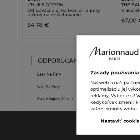
L'HUILE OFF/ON
THE BA
Odličovací olej na tvár, oči a pery
Viacúče
určený na oplachovanie
67,00 
54,78 €
ODPORÚČANIA
Zásady používania
Lesk Na Pery
Ceruzk
Náš web a naši partne
Olej Na Pery
Maskar
optimalizáciu jej výko
reklamy. Vyberte si!
Rozjasňujúce Sérum
Svieža
kedykoľvek zmeniť klik
každej stránky webu.
Nastaviť cookie