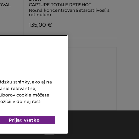
OVAL
CAPTURE TOTALE RETISHOT
Nočná koncentrovaná starostlivosť s
retinolom
135,00 €
Suchý Šampón
dzku stránky, ako aj na
Pánsky Antiperspirant
vanie relevantnej
súborov cookie môžete
ícii v dolnej časti
Prijať všetko