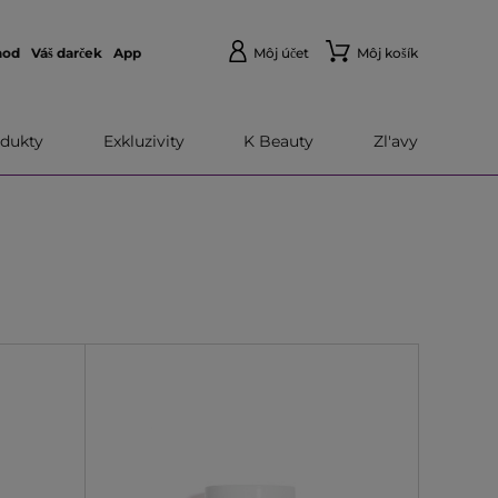
hod
Váš darček
App
Môj účet
Môj košík
dukty
Exkluzivity
K Beauty
Zl'avy