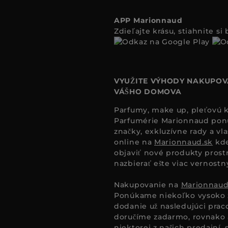
APP Marionnaud
Zdieľajte krásu, stiahnite s
VYUŽITE VÝHODY NAKUPOV
VÁŠHO DOMOVA
Parfumy, make up, pleťovú ko
Parfumérie Marionnaud ponúk
značky, exkluzívne rady a vl
online na
Marionnaud.sk
kde
objaviť nové produkty prost
nazbierať ešte viac vernost
Nakupovanie na
Marionnaud
Ponúkame niekoľko vysoko 
dodanie už nasledujúci pra
doručíme zadarmo, rovnako a
niektorej z našich predajní, s