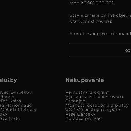
Mobil: 0901 902 662
Stav a zmena online objedn
dostupnosť tovaru:
E-mail:
eshop@marionnaud
KO
služby
Nakupovanie
avac Darcekov
Vernostný program
 Servis
Výmena a vrátenie tovaru
eľná Krása
Predajne
cia Marionnaud
Možnosti doručenia a platby
Oblasti Pletovej
VOP Vernostný program
iky
Vase Darceky
ová karta
Poradca pre Vás