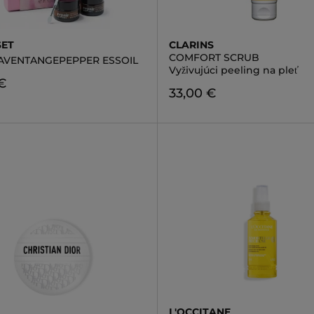
SET
CLARINS
COMFORT SCRUB
 LAVENTANGEPEPPER ESSOIL
Vyživujúci peeling na pleť
€
33,00 €
L'OCCITANE