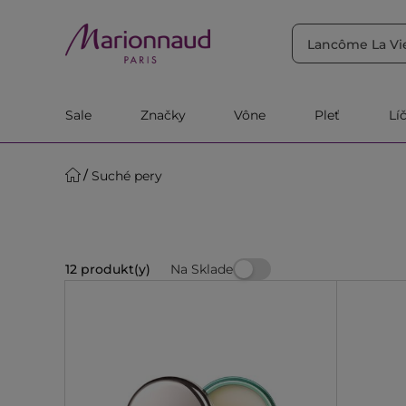
TRIEDIŤ PODĽA
Filtrovať
Relevantnosť
Sale
Značky
Vône
Pleť
Lí
Suché pery
Na Sklade
12 produkt(y)