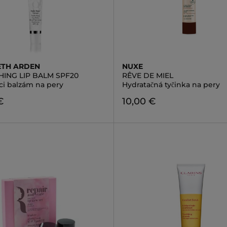
ETH ARDEN
NUXE
HING LIP BALM SPF20
RÊVE DE MIEL
ci balzám na pery
Hydratačná tyčinka na pery
€
10,00 €