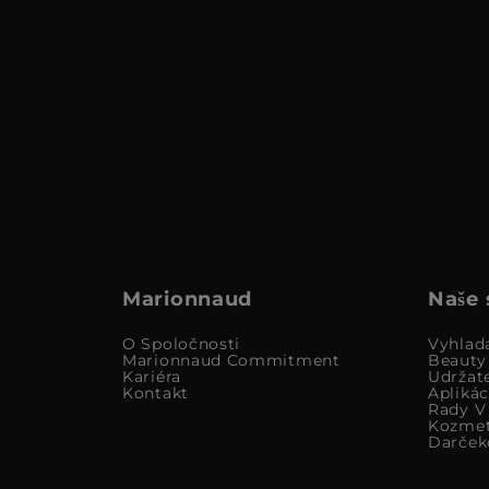
Marionnaud
Naše 
O Spoločnosti
Vyhlad
Marionnaud Commitment
Beauty
Kariéra
Udržat
Kontakt
Apliká
Rady V 
Kozmet
Darček