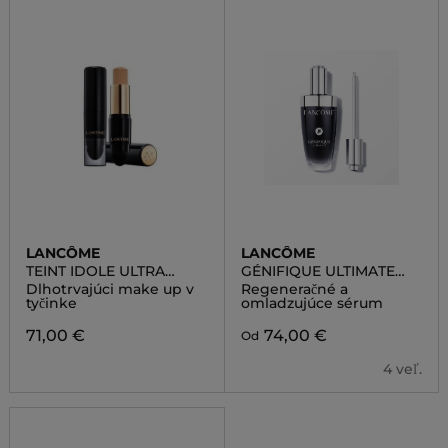
LANCÔME
LANCÔME
TEINT IDOLE ULTRA
GÉNIFIQUE ULTIMATE
WEAR STICK
SERUM
Dlhotrvajúci make up v
Regeneračné a
tyčinke
omladzujúce sérum
71,00 €
74,00 €
Od
4 veľ.