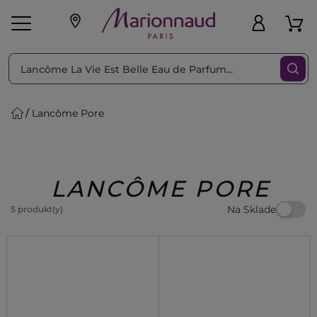
Triediť podľa
Filtrovať
Lancôme Pore
o pleť
Líčenie
Vône
vé
K
Exkluzivity
Zl'avy
dukty
Beauty
LANCÔME PORE
Na Sklade
5 produkt(y)