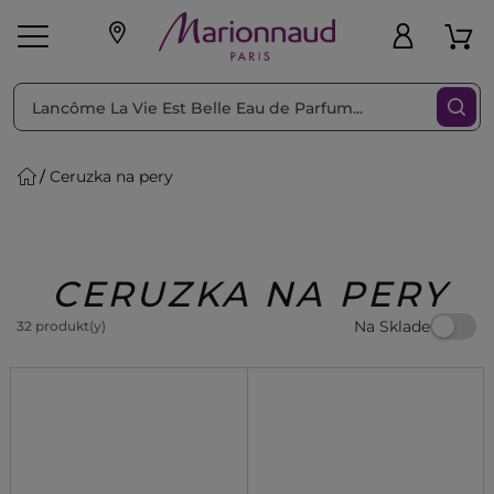
Triediť podľa
Filtrovať
Ceruzka na pery
o pleť
Líčenie
Vône
vé
K
Exkluzivity
Zl'avy
dukty
Beauty
CERUZKA NA PERY
Na Sklade
32 produkt(y)