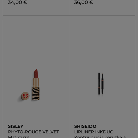
34,00 €
36,00 €
SISLEY
SHISEIDO
PHYTO-ROUGE VELVET
LIPLINER INKDUO
Matný rúž
Kontúrovacia ceruzka a