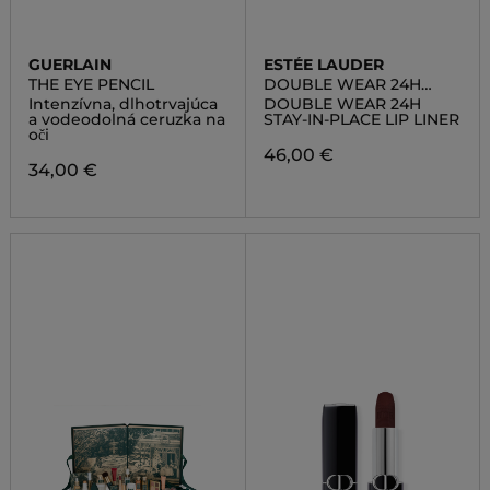
GUERLAIN
ESTÉE LAUDER
THE EYE PENCIL
DOUBLE WEAR 24H
STAY-IN-PLACE LIP LINER
Intenzívna, dlhotrvajúca
DOUBLE WEAR 24H
a vodeodolná ceruzka na
STAY-IN-PLACE LIP LINER
oči
46,00 €
34,00 €