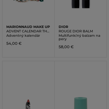
MARIONNAUD MAKE UP
DIOR
ADVENT CALENDAR THE
ROUGE DIOR BALM
ENCHANTED GARDEN
Adventný kalendár
Multifunkčný balzam na
pery
54,00 €
58,00 €