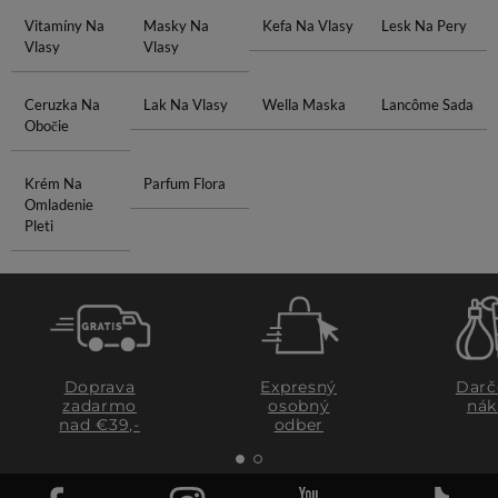
Vitamíny Na
Masky Na
Kefa Na Vlasy
Lesk Na Pery
Vlasy
Vlasy
Ceruzka Na
Lak Na Vlasy
Wella Maska
Lancôme Sada
Obočie
Krém Na
Parfum Flora
Omladenie
Pleti
Doprava
Expresný
Darč
zadarmo
osobný
nák
nad €39,-
odber