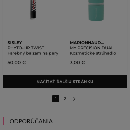
SISLEY
MARIONNAUD
ACCESSORIES
PHYTO-LIP TWIST
MY PRECISION DUAL
SHARPENER
Farebný balzam na pery
Kozmetické strúhadlo
50,00 €
3,00 €
NAČÍTAŤ ĎALŠIU STRÁNKU
1
2
ODPORÚČANIA