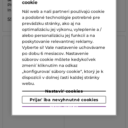
cookie
PHYTO-GLOSS
LIP IDÔLE JUICY TREAT
Intenzívny lesk na pery
Lesk na pery
Náš web a naši partneri používajú cookie
a podobné technológie potrebné pre
55,00 €
59,00 €
prevádzku stránky, ako aj na
optimalizáciu jej výkonu, vylepšenie a /
alebo personalizáciu jej funkcií a na
poskytovanie relevantnej reklamy.
Vyberte si! Vaše nastavenie uchovávame
po dobu 6 mesiacov. Nastavenie
súborov cookie môžete kedykoľvek
zmeniť kliknutím na odkaz
„konfigurovať súbory cookie“, ktorý je k
dispozícii v dolnej časti každej stránky
webu.
Nastaviť cookies
Prijať iba nevyhnutné cookies
Prijať všetko