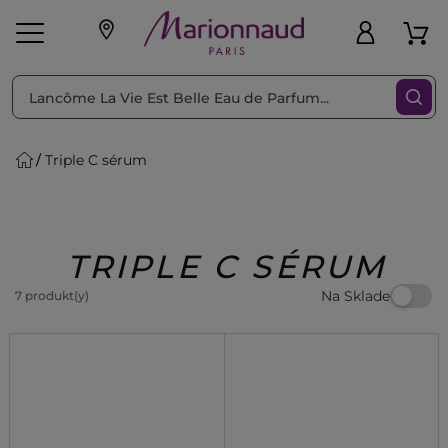
Triediť podľa
Filtrovať
Triple C sérum
o pleť
Líčenie
Vône
vé
K
Exkluzivity
Zl'avy
dukty
Beauty
TRIPLE C SÉRUM
Na Sklade
7 produkt(y)