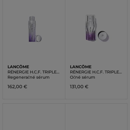
LANCÔME
LANCÔME
RÉNERGIE H.C.F. TRIPLE
RÉNERGIE H.C.F. TRIPLE
SERUM
SERUM YEUX
Regeneračné sérum
Očné sérum
162,00 €
131,00 €