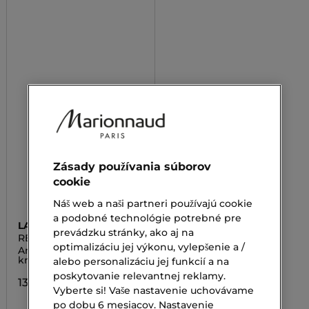
Zásady používania súborov
cookie
Náš web a naši partneri používajú cookie
a podobné technológie potrebné pre
LANCÔME
prevádzku stránky, ako aj na
RÉNERGIE H.P.N 300
optimalizáciu jej výkonu, vylepšenie a /
PEPTIDE CREAM DRY
Anti - age peptidový
SKIN
krém
alebo personalizáciu jej funkcií a na
poskytovanie relevantnej reklamy.
136,00 €
Vyberte si! Vaše nastavenie uchovávame
po dobu 6 mesiacov. Nastavenie