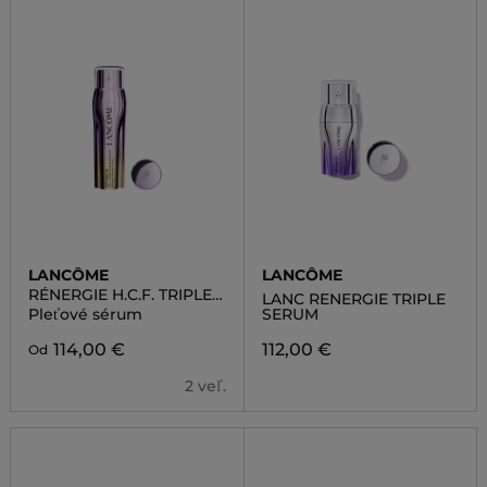
LANCÔME
LANCÔME
RÉNERGIE H.C.F. TRIPLE
LANC RENERGIE TRIPLE
SERUM RETINOL
Pleťové sérum
SERUM
114,00 €
112,00 €
Od
2 veľ.