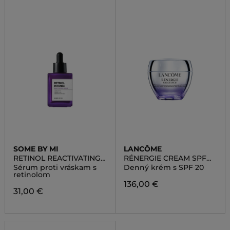
SOME BY MI
LANCÔME
RETINOL REACTIVATING
RÉNERGIE CREAM SPF
SERUM
20
Sérum proti vráskam s
Denný krém s SPF 20
retinolom
136,00 €
31,00 €