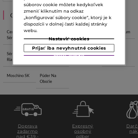
súborov cookie môžete kedykoľvek
zmeniť kliknutím na odkaz
ODPORÚČANIA
„konfigurovať súbory cookie“, ktorý je k
dispozícii v dolnej časti každej stránky
webu.
Centella
Sérum S
Serum Na
Retinol Sérum
Sérum
Vitamínom C
Vrásky
Nastaviť cookies
Prijať iba nevyhnutné cookies
Sérum Na
Sérum Na
Púder Pod Oči
Šampón Na
Prijať všetko
Riasy
Pleť
Hydratáciu
Moschino SK
Púder Na
Obočie
Doprava
Expresný
Darč
zadarmo
osobný
nák
nad €39,-
odber