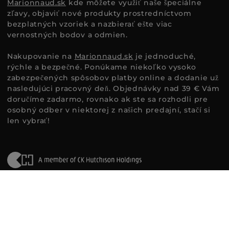
Marionnaud.sk
kde môžete využiť naše špeciálne
zľavy, objaviť nové produkty prostredníctvom
bezplatných vzoriek a nazbierať ešte viac
vernostných bodov a odmien.
Nakupovanie na
Marionnaud.sk
je jednoduché,
rýchle a bezpečné. Ponúkame niekoľko vysoko
zabezpečených spôsobov platby online a dodanie už
nasledujúci pracovný deň. Objednávky nad 39 € Vám
doručíme zadarmo, rovnako ak ste sa rozhodli pre
osobný odber v niektorej z našich predajní, stačí si
len vybrať!