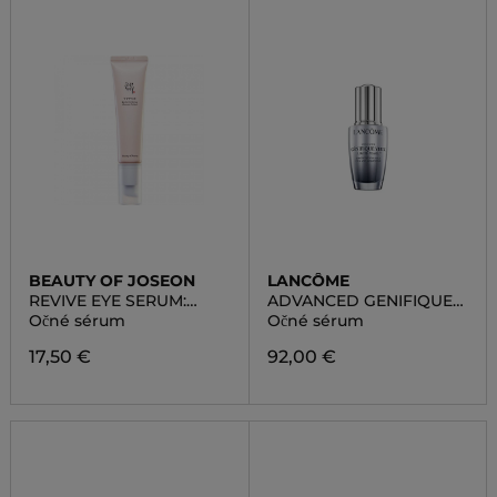
BEAUTY OF JOSEON
LANCÔME
REVIVE EYE SERUM:
ADVANCED GENIFIQUE
GINSENG + RETINAL
YEUX LIGHT PEARL
Očné sérum
Očné sérum
SERUM
17,50 €
92,00 €