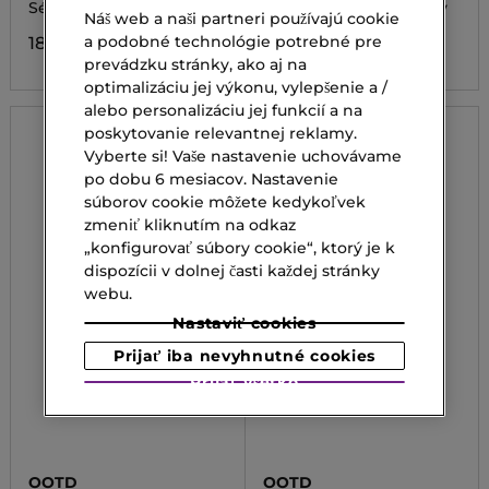
SERUM
Sérum na očné okolie
Sérum na očné kontúry
Náš web a naši partneri používajú cookie
a podobné technológie potrebné pre
189,00 €
8,10 €
prevádzku stránky, ako aj na
optimalizáciu jej výkonu, vylepšenie a /
alebo personalizáciu jej funkcií a na
poskytovanie relevantnej reklamy.
Vyberte si! Vaše nastavenie uchovávame
po dobu 6 mesiacov. Nastavenie
súborov cookie môžete kedykoľvek
zmeniť kliknutím na odkaz
„konfigurovať súbory cookie“, ktorý je k
dispozícii v dolnej časti každej stránky
webu.
Nastaviť cookies
Prijať iba nevyhnutné cookies
Prijať všetko
OOTD
OOTD