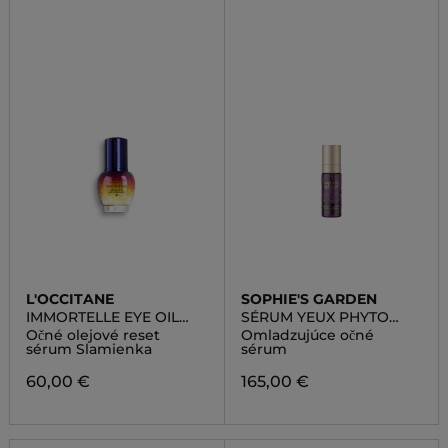
L'OCCITANE
SOPHIE'S GARDEN
IMMORTELLE EYE OIL
SÉRUM YEUX PHYTO
RESET SERUM
CELLULAIRE
Očné olejové reset
Omladzujúce očné
sérum Slamienka
sérum
60,00 €
165,00 €