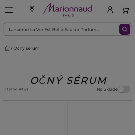
Triediť podľa
Filtrovať
Očný sérum
o pleť
Líčenie
Vône
vé
K
Exkluzivity
Zl'avy
dukty
Beauty
OČNÝ SÉRUM
Na Sklade
31 produkt(y)