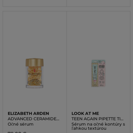
ELIZABETH ARDEN
LOOK AT ME
ADVANCED CERAMIDE
TEEN AGAIN PIPETTE TIP
CAPSULES DAILY YOUTH
EYE SERUM
Očné sérum
Sérum na očné kontúry s
RESTORING EYE SERUM
ľahkou textúrou