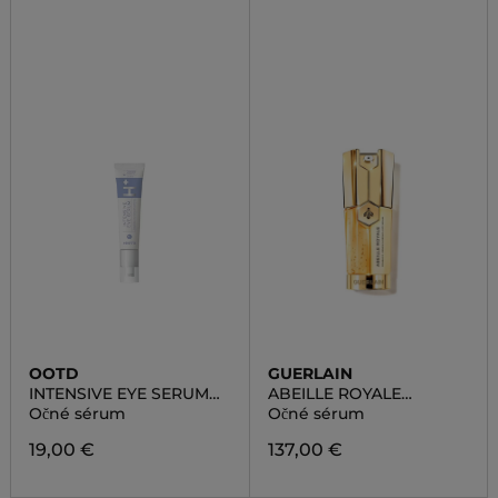
OOTD
GUERLAIN
INTENSIVE EYE SERUM
ABEILLE ROYALE
AM
DOUBLE R RENEW &
Očné sérum
Očné sérum
REPAIR EYE SERUM
19,00 €
137,00 €