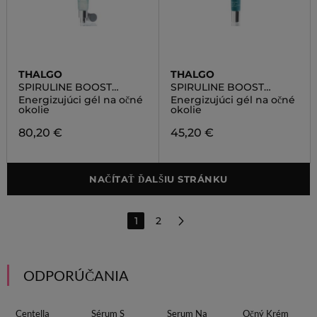
THALGO
THALGO
SPIRULINE BOOST
SPIRULINE BOOST
SERUM
ENERGISING EYE GEL
Energizujúci gél na očné
Energizujúci gél na očné
okolie
okolie
80,20 €
45,20 €
NAČÍTAŤ ĎALŠIU STRÁNKU
1
2
ODPORÚČANIA
Centella
Sérum S
Serum Na
Očný Krém