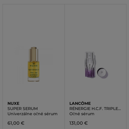
NUXE
LANCÔME
SUPER SERUM
RÉNERGIE H.C.F. TRIPLE
SERUM YEUX
Univerzálne očné sérum
Očné sérum
61,00 €
131,00 €