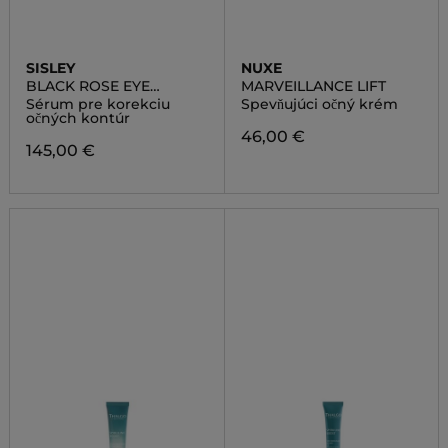
SISLEY
NUXE
BLACK ROSE EYE
MARVEILLANCE LIFT
CONTOUR FLUID
Sérum pre korekciu
Spevňujúci očný krém
očných kontúr
46,00 €
145,00 €