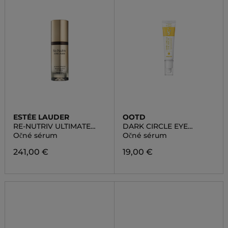
ESTÉE LAUDER
OOTD
RE-NUTRIV ULTIMATE
DARK CIRCLE EYE
DIAMOND
SERUM
Očné sérum
Očné sérum
TRANSFORMATIVE EYE
SERUM
241,00 €
19,00 €