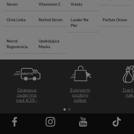
Sérum
Vitamínom C
Vrásky
Očná Linka
Retinol Sérum
Lauder Na
Parfum Ocean
Pleť
Nočná
Upokojujúca
Regenerácia
Maska
Doprava
Expresný
Darč
zadarmo
osobný
nák
nad €39,-
odber