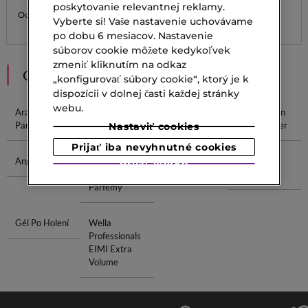
poskytovanie relevantnej reklamy.
14,95 €
15,20 €
Od
Vyberte si! Vaše nastavenie uchovávame
po dobu 6 mesiacov. Nastavenie
súborov cookie môžete kedykoľvek
zmeniť kliknutím na odkaz
ODPORÚČANIA
„konfigurovať súbory cookie“, ktorý je k
dispozícii v dolnej časti každej stránky
webu.
Arabské
Parfum SK
Značkové
Parfum Jean
Parfumy
Parfémy
Paul Gaultier
Nastaviť cookies
Prijať iba nevyhnutné cookies
Angel Parfum
Svieže
La Vie Iris
Peptidový
Prijať všetko
Dámske
Očný Krém
Parfémy
Gél Po Holení
Wella
Professionals
EIMI Extra
Volume