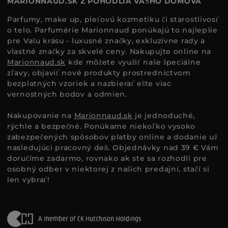
MARIONNAUD.SK Z POHODLIA VÁŠHO DOMOVA
Parfumy, make up, pleťovú kozmetiku či starostlivosť
o telo. Parfumérie Marionnaud ponúkajú to najlepšie
pre Vašu krásu - luxusné značky, exkluzívne rady a
vlastné značky za skvelé ceny. Nakupujte online na
Marionnaud.sk
kde môžete využiť naše špeciálne
zľavy, objaviť nové produkty prostredníctvom
bezplatných vzoriek a nazbierať ešte viac
vernostných bodov a odmien.
Nakupovanie na
Marionnaud.sk
je jednoduché,
rýchle a bezpečné. Ponúkame niekoľko vysoko
zabezpečených spôsobov platby online a dodanie už
nasledujúci pracovný deň. Objednávky nad 39 € Vám
doručíme zadarmo, rovnako ak ste sa rozhodli pre
osobný odber v niektorej z našich predajní, stačí si
len vybrať!