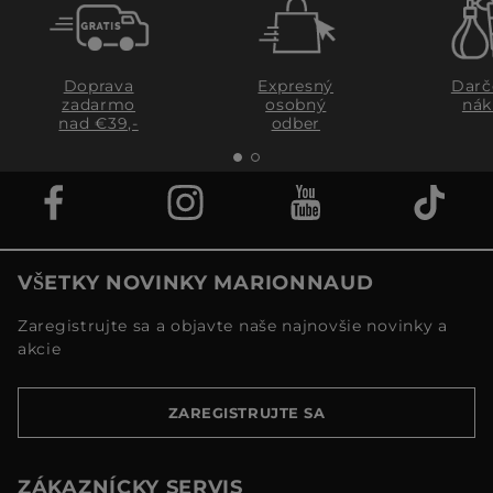
Doprava
Expresný
Darč
zadarmo
osobný
nák
nad €39,-
odber
VŠETKY NOVINKY MARIONNAUD
Zaregistrujte sa a objavte naše najnovšie novinky a
akcie
ZAREGISTRUJTE SA
ZÁKAZNÍCKY SERVIS