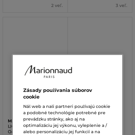
2 veľ.
3 veľ.
Zásady používania súborov
cookie
Náš web a naši partneri používajú cookie
a podobné technológie potrebné pre
prevádzku stránky, ako aj na
MAKE UP FACTORY
MAKE UP FACTORY
optimalizáciu jej výkonu, vylepšenie a /
LIQUID EYE LINER
AUTOMATIC EYE LINER
Očná linka
Očná linka
alebo personalizáciu jej funkcií a na