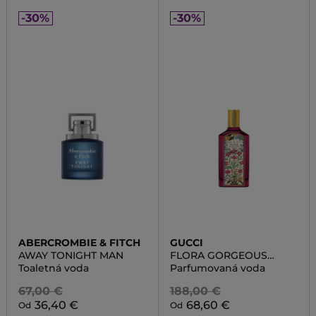
-30%
-30%
ABERCROMBIE & FITCH
GUCCI
AWAY TONIGHT MAN
FLORA GORGEOUS
GARDENIA INTENSE
Toaletná voda
Parfumovaná voda
67,00 €
188,00 €
36,40 €
68,60 €
Od
Od