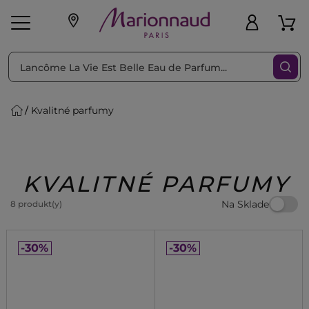
Triediť podľa
Filtrovať
Kvalitné parfumy
o pleť
Líčenie
Vône
vé
K
Exkluzivity
Zl'avy
dukty
Beauty
KVALITNÉ PARFUMY
Na Sklade
8 produkt(y)
-30%
-30%