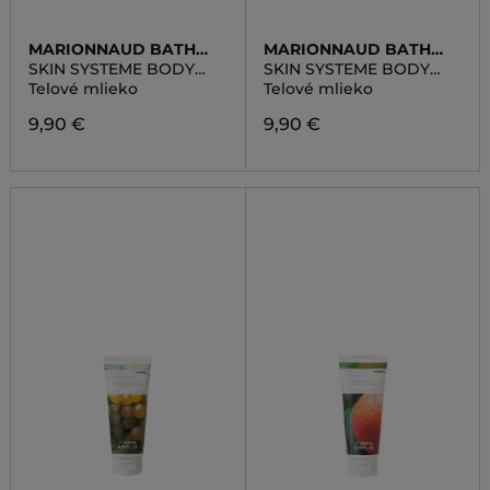
MARIONNAUD BATH
MARIONNAUD BATH
LINE
LINE
SKIN SYSTEME BODY
SKIN SYSTEME BODY
MILK ALMOND HONEY
MILK GRAPEFRUIT
Telové mlieko
Telové mlieko
ORANGE
9,90 €
9,90 €