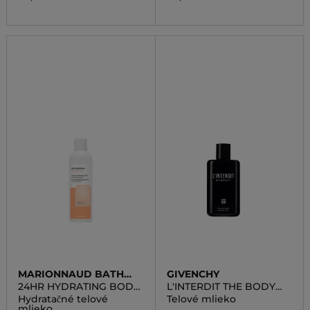
MARIONNAUD BATH
GIVENCHY
LINE
24HR HYDRATING BODY
L'INTERDIT THE BODY
MILK ENERGIZING
MILK
Hydratačné telové
Telové mlieko
mlieko