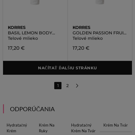
KORRES
KORRES
BASIL LEMON BODY
GOLDEN PASSION FRUIT
MILK
BODY MILK
Telové mlieko
Telové mlieko
17,20 €
17,20 €
NAČÍTAŤ ĎALŠIU STRÁNKU
1
2
ODPORÚČANIA
Hydratačný
Krém Na
Hydratačný
Krém Na Tvár
Krém
Ruky
Krém Na Tvár