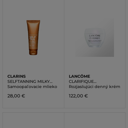
CLARINS
LANCÔME
SELFTANNING MILKY
CLARIFIQUE
LOTION
BRIGHTENING
Samoopaľovacie mlieko
Rozjasňujúci denný krém
PLUMPING MILKY CREAM
28,00 €
122,00 €