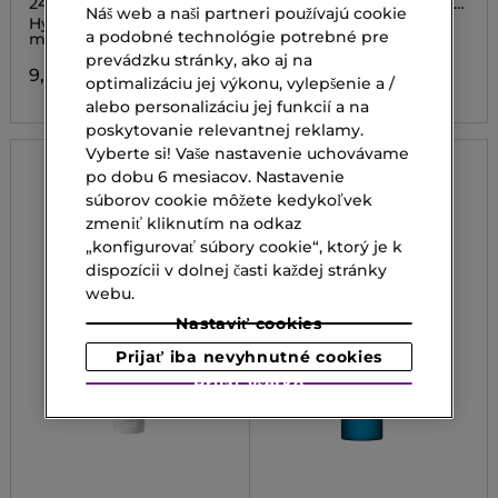
24HR HYDRATING BODY
24HR HYDRATING BODY
Náš web a naši partneri používajú cookie
MILK CHERISHING
MILK ESCAPING
Hydratačné telové
Hydratačné telové
a podobné technológie potrebné pre
mlieko
mlieko
prevádzku stránky, ako aj na
9,90 €
9,90 €
optimalizáciu jej výkonu, vylepšenie a /
alebo personalizáciu jej funkcií a na
poskytovanie relevantnej reklamy.
Vyberte si! Vaše nastavenie uchovávame
po dobu 6 mesiacov. Nastavenie
súborov cookie môžete kedykoľvek
zmeniť kliknutím na odkaz
„konfigurovať súbory cookie“, ktorý je k
dispozícii v dolnej časti každej stránky
webu.
Nastaviť cookies
Prijať iba nevyhnutné cookies
Prijať všetko