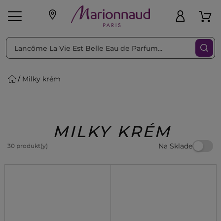
Triediť podľa
Filtrovať
Milky krém
o pleť
Líčenie
Vône
vé
K
Exkluzivity
Zl'avy
dukty
Beauty
MILKY KRÉM
Na Sklade
30 produkt(y)