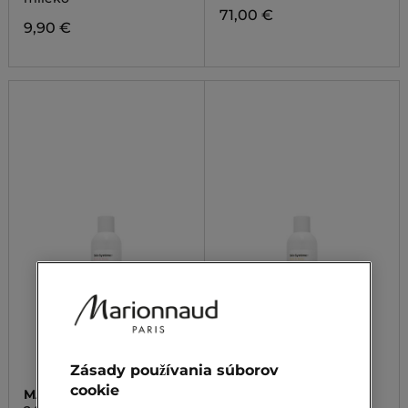
71,00 €
9,90 €
Zásady používania súborov
cookie
MARIONNAUD BATH
MARIONNAUD BATH
LINE
LINE