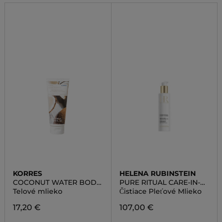
KORRES
HELENA RUBINSTEIN
COCONUT WATER BODY
PURE RITUAL CARE-IN-
MILK
MILK
Telové mlieko
Čistiace Pleťové Mlieko
17,20 €
107,00 €