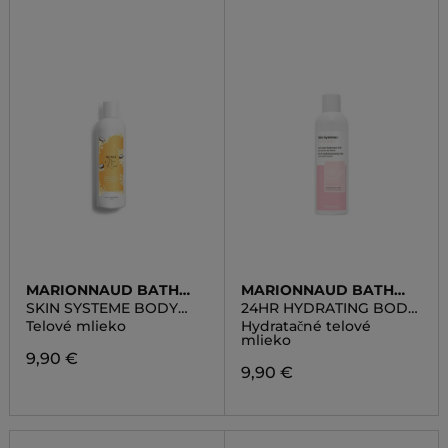
MARIONNAUD BATH
MARIONNAUD BATH
LINE
LINE
SKIN SYSTEME BODY
24HR HYDRATING BODY
MILK MONOI COCONUT
MILK COMFORTING
Telové mlieko
Hydratačné telové
mlieko
9,90 €
9,90 €