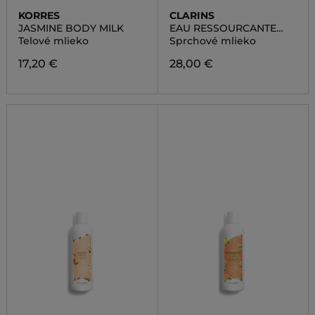
KORRES
CLARINS
JASMINE BODY MILK
EAU RESSOURCANTE
COMFORTING SHOWER
Telové mlieko
Sprchové mlieko
MILK
17,20 €
28,00 €