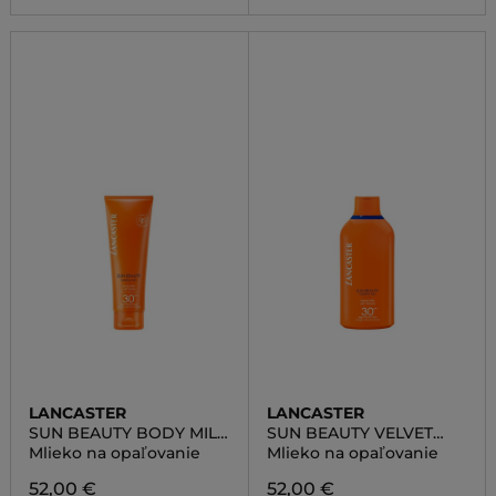
LANCASTER
LANCASTER
SUN BEAUTY BODY MILK
SUN BEAUTY VELVET
SPF30
MILK SPF30
Mlieko na opaľovanie
Mlieko na opaľovanie
52,00 €
52,00 €