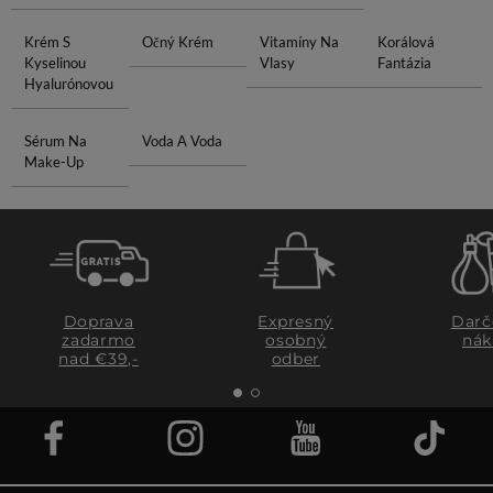
Krém S
Očný Krém
Vitamíny Na
Korálová
Kyselinou
Vlasy
Fantázia
Hyalurónovou
Sérum Na
Voda A Voda
Make-Up
Doprava
Expresný
Darč
zadarmo
osobný
nák
nad €39,-
odber