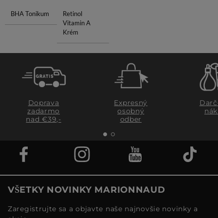
BHA Tonikum
Retinol
Vitamin A
Krém
Doprava
Expresný
Darč
zadarmo
osobný
nák
nad €39,-
odber
VŠETKY NOVINKY MARIONNAUD
Zaregistrujte sa a objavte naše najnovšie novinky a