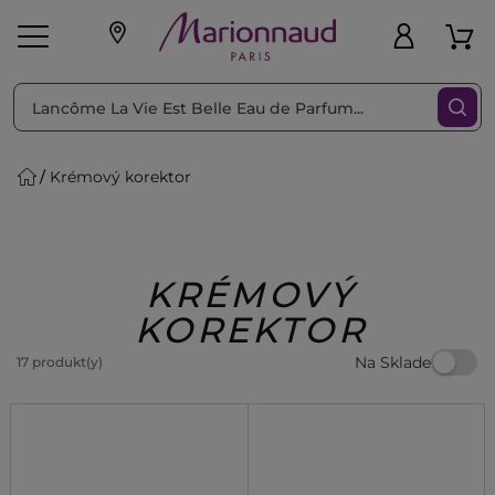
Triediť podľa
Filtrovať
Krémový korektor
o pleť
Líčenie
Vône
vé
K
Exkluzivity
Zl'avy
dukty
Beauty
KRÉMOVÝ
KOREKTOR
Na Sklade
17 produkt(y)