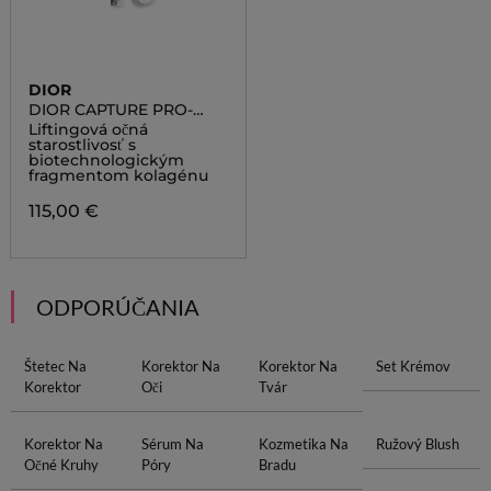
DIOR
DIOR CAPTURE PRO-
COLLAGEN SHOT
Liftingová očná
starostlivosť s
biotechnologickým
fragmentom kolagénu
115,00 €
ODPORÚČANIA
Štetec Na
Korektor Na
Korektor Na
Set Krémov
Korektor
Oči
Tvár
Korektor Na
Sérum Na
Kozmetika Na
Ružový Blush
Očné Kruhy
Póry
Bradu