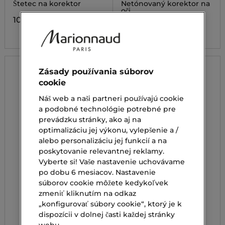
Štetec na korektor
Netónovaný korektor na
oči
10,90 €
38,00 €
Zásady používania súborov
cookie
Náš web a naši partneri používajú cookie
a podobné technológie potrebné pre
prevádzku stránky, ako aj na
optimalizáciu jej výkonu, vylepšenie a /
alebo personalizáciu jej funkcií a na
poskytovanie relevantnej reklamy.
Vyberte si! Vaše nastavenie uchovávame
po dobu 6 mesiacov. Nastavenie
súborov cookie môžete kedykoľvek
zmeniť kliknutím na odkaz
„konfigurovať súbory cookie“, ktorý je k
dispozícii v dolnej časti každej stránky
webu.