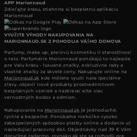
APP Marionnaud
Zdieľajte krásu, stiahnite si bezplatnú aplikáciu
Marionnaud
VYUŽITE VÝHODY NAKUPOVANIA NA
MARIONNAUD.SK Z POHODLIA VÁŠHO DOMOVA
Parfumy, make up, pleťovú kozmetiku či starostlivosť
o telo. Parfumérie Marionnaud ponúkajú to najlepšie
pre Vašu krásu - luxusné značky, exkluzívne rady a
vlastné značky za skvelé ceny. Nakupujte online na
Marionnaud.sk
kde môžete využiť naše špeciálne
zľavy, objaviť nové produkty prostredníctvom
bezplatných vzoriek a nazbierať ešte viac
vernostných bodov a odmien.
Nakupovanie na
Marionnaud.sk
je jednoduché,
rýchle a bezpečné. Ponúkame niekoľko vysoko
zabezpečených spôsobov platby online a dodanie už
nasledujúci pracovný deň. Objednávky nad 39 € Vám
doručíme zadarmo, rovnako ak ste sa rozhodli pre