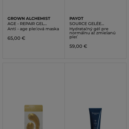
GROWN ALCHEMIST
PAYOT
AGE - REPAIR GEL
SOURCE GELÉE
MASQUE :
HYDRATANTE
Anti - age pleťová maska
Hydratačný gél pre
POMEGRANATE
ADAPTOGÈNE
normálnu až zmiešanú
EXTRACT, PEPTIDE
pleť
65,00 €
COMPLEX
59,00 €