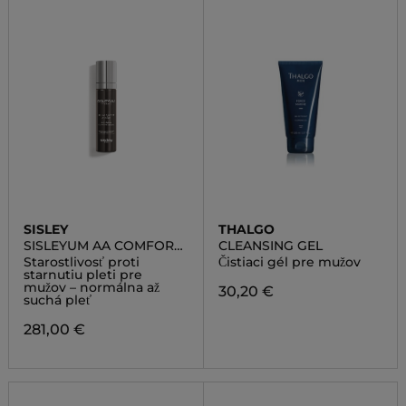
SISLEY
THALGO
SISLEYUM AA COMFORT
CLEANSING GEL
CREAM
Starostlivosť proti
Čistiaci gél pre mužov
starnutiu pleti pre
mužov – normálna až
30,20 €
suchá pleť
281,00 €