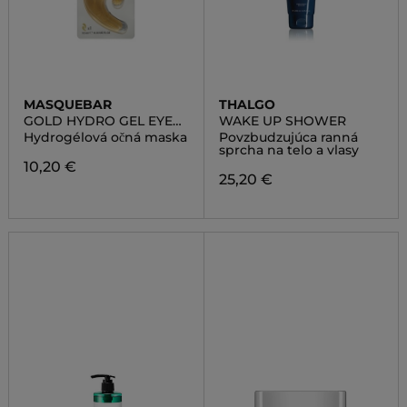
MASQUEBAR
THALGO
GOLD HYDRO GEL EYE
WAKE UP SHOWER
PATCH
Hydrogélová očná maska
Povzbudzujúca ranná
sprcha na telo a vlasy
10,20 €
25,20 €