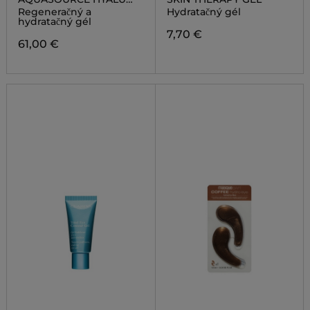
PUMP GEL
Regeneračný a
Hydratačný gél
hydratačný gél
7,70 €
61,00 €