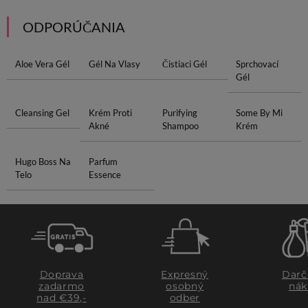
ODPORÚČANIA
Aloe Vera Gél
Gél Na Vlasy
Čistiaci Gél
Sprchovací
Gél
Cleansing Gel
Krém Proti
Purifying
Some By Mi
Akné
Shampoo
Krém
Hugo Boss Na
Parfum
Telo
Essence
Doprava
Expresný
Darč
zadarmo
osobný
nák
nad €39,-
odber