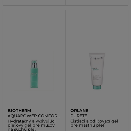
BIOTHERM
ORLANE
AQUAPOWER COMFORT
PURETÉ
GEL
Hydratačný a vyživujúci
Čistiaci a odličovací gél
pleťový gél pre mužov
pre mastnú pleť
na suchú pleť