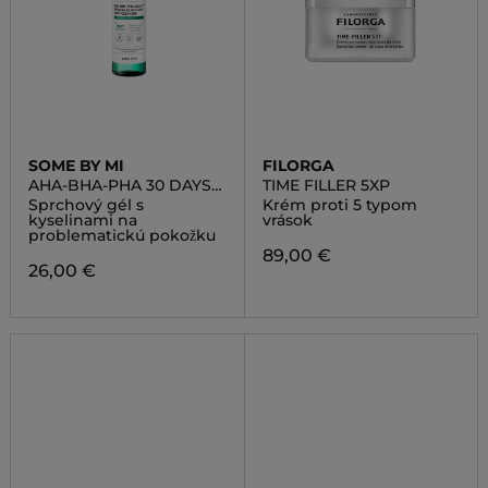
SOME BY MI
FILORGA
AHA-BHA-PHA 30 DAYS
TIME FILLER 5XP
MIRACLE ACNE CLEAR
Sprchový gél s
Krém proti 5 typom
BODY CLEANSER
kyselinami na
vrások
problematickú pokožku
89,00 €
26,00 €