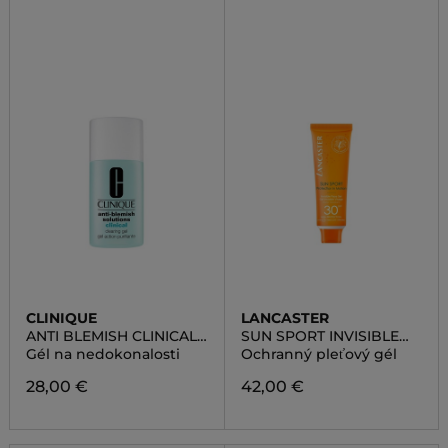
CLINIQUE
LANCASTER
ANTI BLEMISH CLINICAL
SUN SPORT INVISIBLE
CLEAR GEL
FACE GEL SPF30
Gél na nedokonalosti
Ochranný pleťový gél
28,00 €
42,00 €