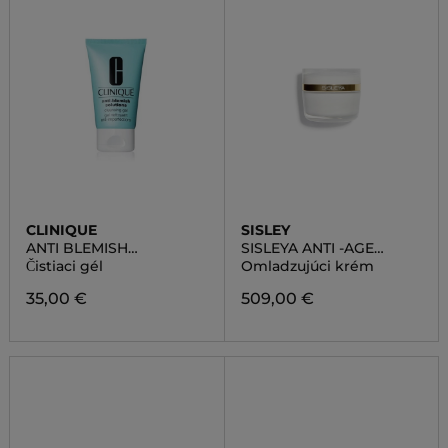
CLINIQUE
SISLEY
ANTI BLEMISH
SISLEYA ANTI -AGE
SOLUTIONS CLEANSING
FRESH GEL CREAM
Čistiaci gél
Omladzujúci krém
GEL
35,00 €
509,00 €