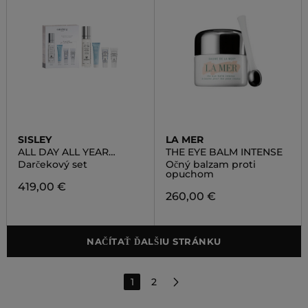
SISLEY
LA MER
ALL DAY ALL YEAR
THE EYE BALM INTENSE
DISCOVERY SET
Darčekový set
Očný balzam proti
opuchom
419,00 €
260,00 €
NAČÍTAŤ ĎALŠIU STRÁNKU
1
2