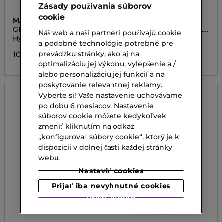
Zásady používania súborov
cookie
MASQUEBAR
ESTÉE LAUDER
GREEN TEA HYDRO GEL
24H WATERPROOF GEL
Náš web a naši partneri používajú cookie
EYE PATCH
EYE PENCIL
Hydrogélová očná maska
Gélová očná linka
a podobné technológie potrebné pre
prevádzku stránky, ako aj na
10,20 €
36,00 €
optimalizáciu jej výkonu, vylepšenie a /
alebo personalizáciu jej funkcií a na
poskytovanie relevantnej reklamy.
Vyberte si! Vaše nastavenie uchovávame
po dobu 6 mesiacov. Nastavenie
súborov cookie môžete kedykoľvek
zmeniť kliknutím na odkaz
„konfigurovať súbory cookie“, ktorý je k
dispozícii v dolnej časti každej stránky
webu.
Nastaviť cookies
Prijať iba nevyhnutné cookies
Prijať všetko