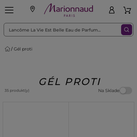
Triediť podľa
Filtrovať
Gél proti
o pleť
Líčenie
Vône
vé
K
Exkluzivity
Zl'avy
dukty
Beauty
GÉL PROTI
Na Sklade
35 produkt(y)