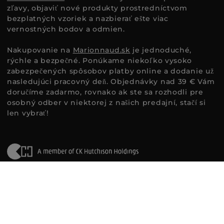
zľavy, objaviť nové produkty prostredníctvom
bezplatných vzoriek a nazbierať ešte viac
vernostných bodov a odmien.
Nakupovanie na
Marionnaud.sk
je jednoduché,
rýchle a bezpečné. Ponúkame niekoľko vysoko
zabezpečených spôsobov platby online a dodanie už
nasledujúci pracovný deň. Objednávky nad 39 € Vám
doručíme zadarmo, rovnako ak ste sa rozhodli pre
osobný odber v niektorej z našich predajní, stačí si
len vybrať!