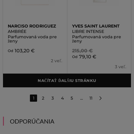
NARCISO RODRIGUEZ
YVES SAINT LAURENT
AMBRÉE
LIBRE INTENSE
Parfumovaná voda pre
Parfumovaná voda pre
ženy
ženy
103,20 €
215,00 €
Od
79,10 €
Od
2 veľ.
3 veľ.
NAČÍTAŤ ĎALŠIU STRÁNKU
1
2
3
4
5
...
11
ODPORÚČANIA