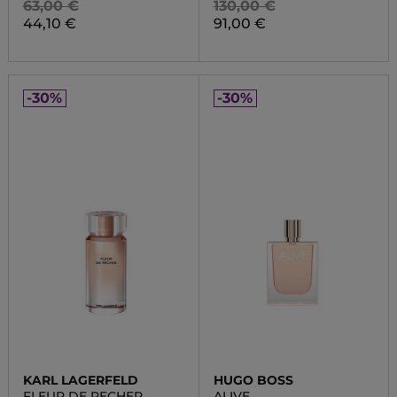
63,00 €
130,00 €
44,10 €
91,00 €
-30%
-30%
KARL LAGERFELD
HUGO BOSS
FLEUR DE PECHER
ALIVE