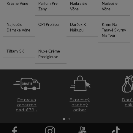
Krásne Vône
Parfum Pre
Najkrajšie
Najlepšie
Ženy
Vône
Vône
Najlepšie
OPI Pro Spa
Darček K
Krém Na
Dámske Vône
Nákupu
Tmavé Škvrny
Na Tvári
Tiffany SK
Nuxe Crème
Prodigieuse
Doprava
Expresný
Darč
zadarmo
osobný
nák
nad €39,-
odber