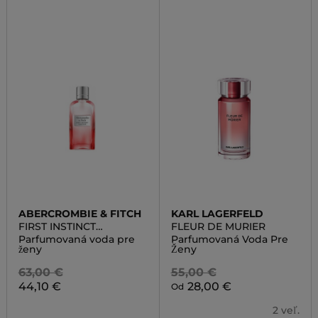
ABERCROMBIE & FITCH
KARL LAGERFELD
FIRST INSTINCT
FLEUR DE MURIER
TOGETHER
Parfumovaná voda pre
Parfumovaná Voda Pre
ženy
Ženy
63,00 €
55,00 €
44,10 €
28,00 €
Od
2 veľ.