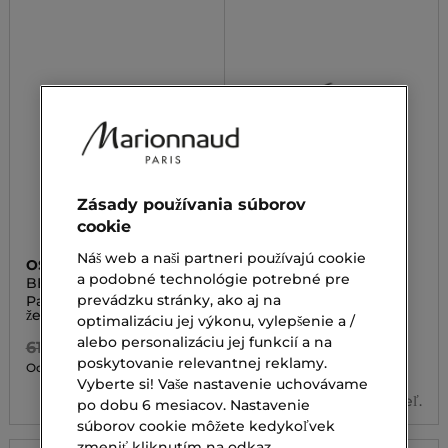
Zásady používania súborov
cookie
Náš web a naši partneri používajú cookie
OSCAR DE LA RENTA
SISLEY
a podobné technológie potrebné pre
BELLA ESSENCE
SOIR DE LUNE
prevádzku stránky, ako aj na
Parfumovaná voda pre
Parfumovaná voda pre
ženy
ženy
optimalizáciu jej výkonu, vylepšenie a /
alebo personalizáciu jej funkcií a na
61,00 €
278,00 €
poskytovanie relevantnej reklamy.
42,70 €
94,50 €
Od
Od
Vyberte si! Vaše nastavenie uchovávame
2 veľ.
3 veľ.
po dobu 6 mesiacov. Nastavenie
súborov cookie môžete kedykoľvek
zmeniť kliknutím na odkaz