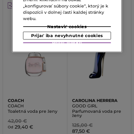
-30%
-30%
„konfigurovať súbory cookie“, ktorý je k
dispozícii v dolnej časti každej stránky
webu.
Nastaviť cookies
Prijať iba nevyhnutné cookies
Prijať všetko
COACH
CAROLINA HERRERA
COACH
GOOD GIRL
Toaletná voda pre ženy
Parfumovaná voda pre
ženy
42,00 €
125,00 €
29,40 €
Od
87,50 €