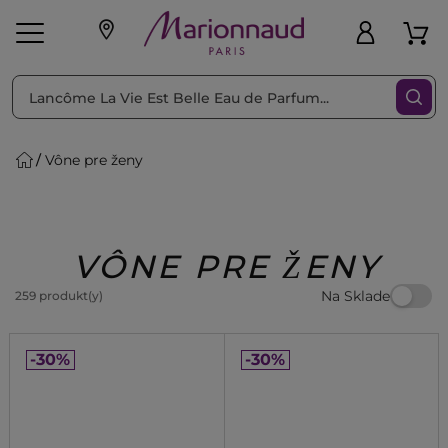
Triediť podľa
Filtrovať
Vône pre ženy
o pleť
Líčenie
Vône
vé
K
Exkluzivity
Zl'avy
dukty
Beauty
VÔNE PRE ŽENY
Na Sklade
259 produkt(y)
-30%
-30%