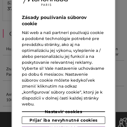
53,00 €
37,10 €
Zásady používania súborov
cookie
Náš web a naši partneri používajú cookie
ODPORÚČANIA
a podobné technológie potrebné pre
prevádzku stránky, ako aj na
Huge Boss
Arabské
Parfum SK
Parfum Jean
optimalizáciu jej výkonu, vylepšenie a /
Parfumy
Paul Gaultier
alebo personalizáciu jej funkcií a na
poskytovanie relevantnej reklamy.
Vyberte si! Vaše nastavenie uchovávame
Značkové
Angel Parfum
Rosy Glow
Svieže
po dobu 6 mesiacov. Nastavenie
Parfémy
Dámske
Parfémy
súborov cookie môžete kedykoľvek
zmeniť kliknutím na odkaz
„konfigurovať súbory cookie“, ktorý je k
Antiperspirant
Phantom
dispozícii v dolnej časti každej stránky
100ml
Parfum
webu.
Nastaviť cookies
Prijať iba nevyhnutné cookies
Prijať všetko