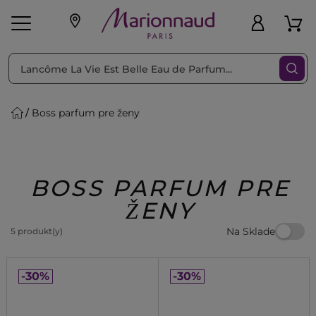
Triediť podľa
Filtrovať
Boss parfum pre ženy
o pleť
Líčenie
Vône
vé
K
Exkluzivity
Zl'avy
dukty
Beauty
BOSS PARFUM PRE
ŽENY
Na Sklade
5 produkt(y)
-30%
-30%