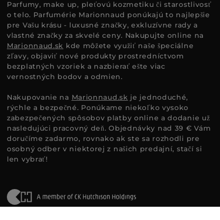
Parfumy, make up, pleťovú kozmetiku či starostlivosť
o telo. Parfumérie Marionnaud ponúkajú to najlepšie
pre Vašu krásu - luxusné značky, exkluzívne rady a
vlastné značky za skvelé ceny. Nakupujte online na
Marionnaud.sk
kde môžete využiť naše špeciálne
zľavy, objaviť nové produkty prostredníctvom
bezplatných vzoriek a nazbierať ešte viac
vernostných bodov a odmien.
Nakupovanie na
Marionnaud.sk
je jednoduché,
rýchle a bezpečné. Ponúkame niekoľko vysoko
zabezpečených spôsobov platby online a dodanie už
nasledujúci pracovný deň. Objednávky nad 39 € Vám
doručíme zadarmo, rovnako ak ste sa rozhodli pre
osobný odber v niektorej z našich predajní, stačí si
len vybrať!