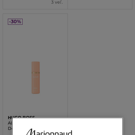
3 veľ.
-30%
HUGO BOSS
ALIVE
Deodorant v spreji