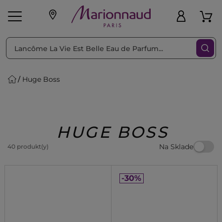
Triediť podľa
Filtrovať
Huge Boss
o pleť
Líčenie
Vône
vé
K
Exkluzivity
Zl'avy
dukty
Beauty
HUGE BOSS
Na Sklade
40 produkt(y)
-30%