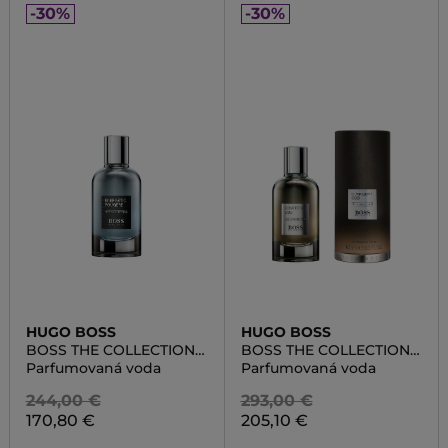
-30%
-30%
HUGO BOSS
HUGO BOSS
BOSS THE COLLECTION
BOSS THE COLLECTION
ENERGETIC FOUGERE
INTENSE CONFIDENT
Parfumovaná voda
Parfumovaná voda
OUD
244,00 €
293,00 €
170,80 €
205,10 €