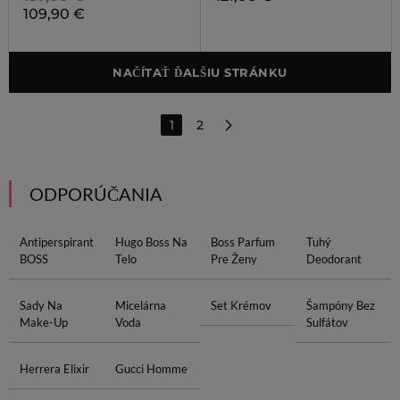
109,90 €
NAČÍTAŤ ĎALŠIU STRÁNKU
1
2
ODPORÚČANIA
Antiperspirant
Hugo Boss Na
Boss Parfum
Tuhý
BOSS
Telo
Pre Ženy
Deodorant
Sady Na
Micelárna
Set Krémov
Šampóny Bez
Make-Up
Voda
Sulfátov
Herrera Elixir
Gucci Homme