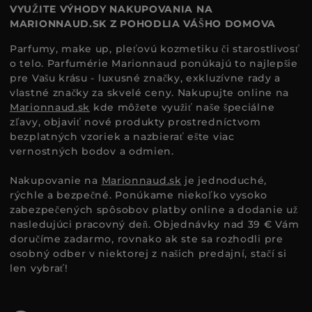
VYUŽITE VÝHODY NAKUPOVANIA NA
MARIONNAUD.SK Z POHODLIA VÁŠHO DOMOVA
Parfumy, make up, pleťovú kozmetiku či starostlivosť
o telo. Parfumérie Marionnaud ponúkajú to najlepšie
pre Vašu krásu - luxusné značky, exkluzívne rady a
vlastné značky za skvelé ceny. Nakupujte online na
Marionnaud.sk
kde môžete využiť naše špeciálne
zľavy, objaviť nové produkty prostredníctvom
bezplatných vzoriek a nazbierať ešte viac
vernostných bodov a odmien.
Nakupovanie na
Marionnaud.sk
je jednoduché,
rýchle a bezpečné. Ponúkame niekoľko vysoko
zabezpečených spôsobov platby online a dodanie už
nasledujúci pracovný deň. Objednávky nad 39 € Vám
doručíme zadarmo, rovnako ak ste sa rozhodli pre
osobný odber v niektorej z našich predajní, stačí si
len vybrať!