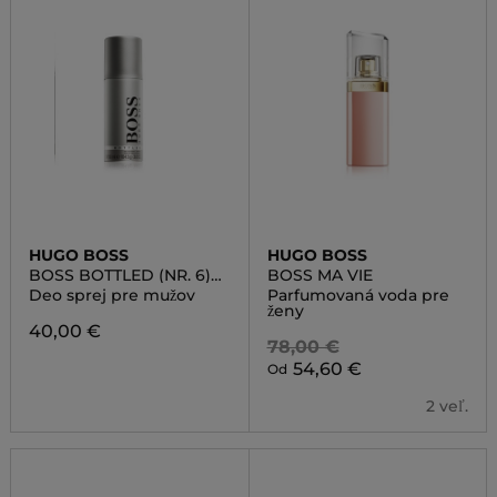
HUGO BOSS
HUGO BOSS
BOSS BOTTLED (NR. 6)
BOSS MA VIE
DEOSPRAY
Deo sprej pre mužov
Parfumovaná voda pre
ženy
40,00 €
78,00 €
54,60 €
Od
2 veľ.