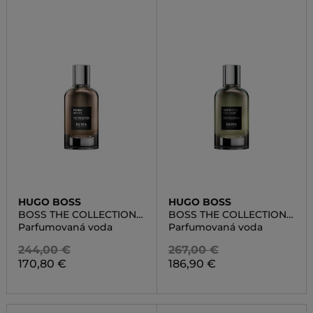
HUGO BOSS
HUGO BOSS
BOSS THE COLLECTION
BOSS THE COLLECTION
EAU DE PARFUM NOBLE
VIGOROUS COLOGNE
Parfumovaná voda
Parfumovaná voda
WOOD
244,00 €
267,00 €
170,80 €
186,90 €