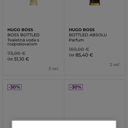
HUGO BOSS
HUGO BOSS
BOSS BOTTLED
BOTTLED ABSOLU
Toaletná voda s
Parfum
rozprašovačom
160,00 €
73,00 €
85,40 €
Od
51,10 €
Od
2 veľ.
3 veľ.
-30%
-30%