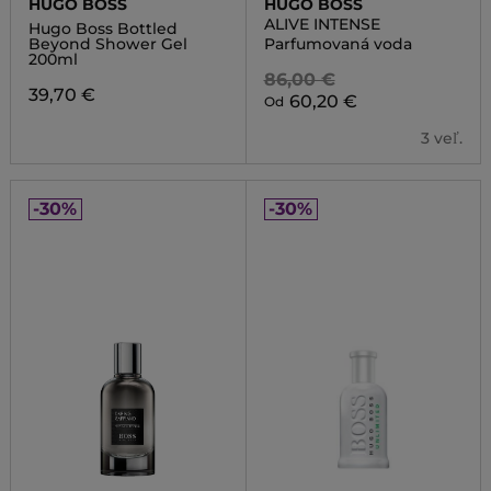
HUGO BOSS
HUGO BOSS
ALIVE INTENSE
Hugo Boss Bottled
Beyond Shower Gel
Parfumovaná voda
200ml
86,00 €
39,70 €
60,20 €
Od
3 veľ.
-30%
-30%