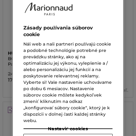
Zásady používania súborov
cookie
Náš web a naši partneri používajú cookie
a podobné technológie potrebné pre
HUGO BOSS
HUGO BOSS
prevádzku stránky, ako aj na
BOSS THE COLLECTION
HUGO
EAU DE PARFUM
optimalizáciu jej výkonu, vylepšenie a /
Parfumovaná voda
Toaletná voda
ELEGANT VETIVER
alebo personalizáciu jej funkcií a na
244,00 €
70,00 €
poskytovanie relevantnej reklamy.
170,80 €
49,00 €
Od
Vyberte si! Vaše nastavenie uchovávame
po dobu 6 mesiacov. Nastavenie
3 veľ.
súborov cookie môžete kedykoľvek
zmeniť kliknutím na odkaz
„konfigurovať súbory cookie“, ktorý je k
-30%
-30%
dispozícii v dolnej časti každej stránky
webu.
Nastaviť cookies