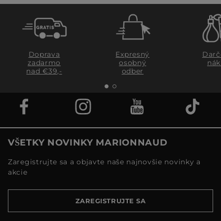
Doprava
Expresný
Darč
zadarmo
osobný
nák
nad €39,-
odber
VŠETKY NOVINKY MARIONNAUD
Zaregistrujte sa a objavte naše najnovšie novinky a
akcie
ZAREGISTRUJTE SA