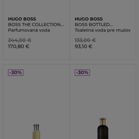
HUGO BOSS
HUGO BOSS
BOSS THE COLLECTION
BOSS BOTTLED
EAU DE PARFUM
UNLIMITED
Parfumovaná voda
Toaletná voda pre mužov
DARING SAFFIANO
244,00 €
133,00 €
170,80 €
93,10 €
-30%
-30%