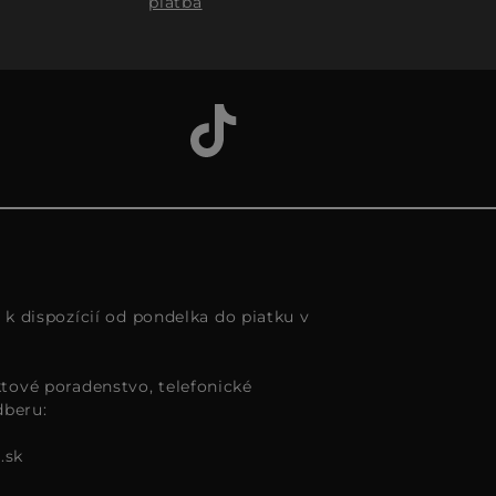
platba
s k dispozícií od pondelka do piatku v
tové poradenstvo, telefonické
dberu:
.sk