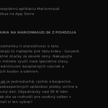
i bezplatnú aplikáciu Marionnaud
ANIA NA MARIONNAUD.SK Z POHODLIA
zmetiku či starostlivosť o telo.
ajú to najlepšie pre Vašu krásu - luxusné
astné značky za skvelé ceny. Nakupujte
 môžete využiť naše špeciálne zľavy,
redníctvom bezplatných vzoriek a
ných bodov a odmien.
.sk
je jednoduché, rýchle a bezpečné.
zabezpečených spôsobov platby online a
covný deň. Objednávky nad 39 € Vám
k ste sa rozhodli pre osobný odber v
tačí si len vybrať!