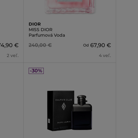
DIOR
MISS DIOR
Parfumová Voda
74,90 €
67,90 €
240,00 €
Od
2 veľ.
4 veľ.
-30%