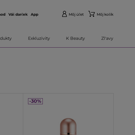
hod
Váš darček
App
Môj účet
Môj košík
dukty
Exkluzivity
K Beauty
Zl'avy
-30%