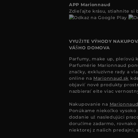
APP Marionnaud
Zdieľajte krásu, stiahnite s
VYUŽITE VÝHODY NAKUPOV
VÁŠHO DOMOVA
Parfumy, make up, pleťovú ko
Parfumérie Marionnaud ponúk
značky, exkluzívne rady a vl
online na
Marionnaud.sk
kde
objaviť nové produkty prost
nazbierať ešte viac vernost
Nakupovanie na
Marionnaud
Ponúkame niekoľko vysoko 
dodanie už nasledujúci pra
doručíme zadarmo, rovnako a
niektorej z našich predajní, s