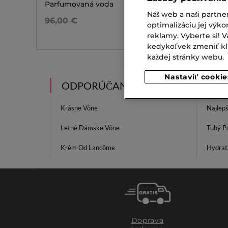
Parfumovaná voda
Výživný
Náš web a naši partne
46,20 €
13,00 
96,00 €
Od
optimalizáciu jej výko
reklamy. Vyberte si!
3 veľ.
kedykoľvek zmeniť klik
každej stránky webu.
Nastaviť cookie
ODPORÚČANIA
Krásne Vône
Najlep
Letné Dámske Vône
Tuhý P
Krém Od Lancôme
Hydrat
Doprava