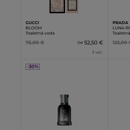
GUCCI
PRADA
BLOOM
LUNA R
Toaletná voda
Toaletn
52,50 €
75,00 €
122,00 
Od
3 veľ.
-30%