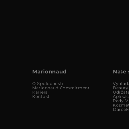
Marionnaud
Naše 
O Spoločnosti
Vyhlad
Marionnaud Commitment
Beauty
Kariéra
Udržat
Kontakt
Apliká
Rady V 
Kozmet
Darček