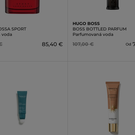
HUGO BOSS
OSSA SPORT
BOSS BOTTLED PARFUM
á voda
Parfumovaná voda
85,40 €
€
107,00 €
Od