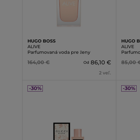
HUGO BOSS
HUGO 
ALIVE
ALIVE
Parfumovaná voda pre ženy
Parfumo
86,10 €
164,00 €
85,00 
Od
2 veľ.
-30%
-30%