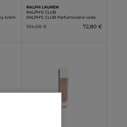
RALPH LAUREN
RALPH'S CLUB
ný krém
RALPH'S CLUB Parfumovaná voda
72,80 €
104,00 €
SISLEY
SISLEŸA LE TEINT