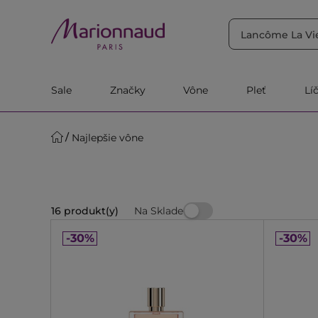
TRIEDIŤ PODĽA
Filtrovať
Relevantnosť
Sale
Značky
Vône
Pleť
Lí
Najlepšie vône
Na Sklade
16 produkt(y)
-30%
-30%