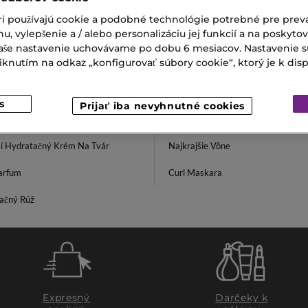
 krém na ruky a nechty
Krém na ruky
ri používajú cookie a podobné technológie potrebné pre prevá
€
13,00 €
nu, vylepšenie a / alebo personalizáciu jej funkcií a na poskyto
 Vaše nastavenie uchovávame po dobu 6 mesiacov. Nastavenie 
nutím na odkaz „konfigurovať súbory cookie“, ktorý je k dispoz
s
Prijať iba nevyhnutné cookies
ší Hydratačný Krém Na Tvár
Najkrajšie Vône
arfum
Curl Maskara
ačný Rúž
Expresný
Darčeky k