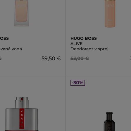
BOSS
HUGO BOSS
ALIVE
vaná voda
Deodorant v spreji
59,50 €
€
53,00 €
-30%