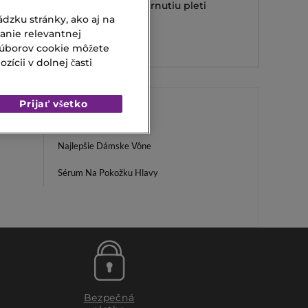
Make up proti starnutiu pleti
dzku stránky, ako aj na
173,00 €
Od
vanie relevantnej
súborov cookie môžete
ícii v dolnej časti
Prijať všetko
Najlepšie Dámske Vône
Sérum Na Pokožku Hlavy
Bezpečná