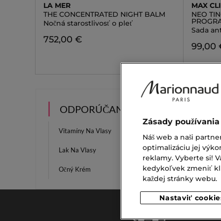
LA MER
MAX CL
THE CONCENTRATED NIGHT BALM
NEO TI
PROGR
Nočná starostlivosť o pleť
Sada ant
752,00 €
99,00 
ODPORÚČANIA
Zásady používania
Vitamíny Na Vlasy
Masky 
Náš web a naši partne
optimalizáciu jej výko
Lak Na Vlasy
Ceruzk
reklamy. Vyberte si!
kedykoľvek zmeniť klik
Očný Krém
Ultra 
každej stránky webu.
Nastaviť cookie