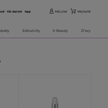
hod
Váš darček
App
Môj účet
Môj košík
dukty
Exkluzivity
K Beauty
Zl'avy
Ť