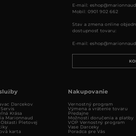
E-mail:
eshop@marionnaud
Mobil: 0901 902 662
Stav a zmena online objedn
dostupnosť tovaru:
E-mail:
eshop@marionnaud
KO
služby
Nakupovanie
avac Darcekov
Vernostný program
 Servis
Výmena a vrátenie tovaru
eľná Krása
Predajne
cia Marionnaud
Možnosti doručenia a platby
Oblasti Pletovej
VOP Vernostný program
iky
Vase Darceky
ová karta
Poradca pre Vás