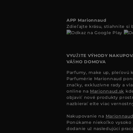
APP Marionnaud
Zdieľajte krásu, stiahnite s
VYUŽITE VÝHODY NAKUPOV
VÁŠHO DOMOVA
Parfumy, make up, pleťovú ko
Parfumérie Marionnaud ponúk
značky, exkluzívne rady a vl
online na
Marionnaud.sk
kde
objaviť nové produkty prost
nazbierať ešte viac vernost
Nakupovanie na
Marionnaud
Ponúkame niekoľko vysoko 
dodanie už nasledujúci pra