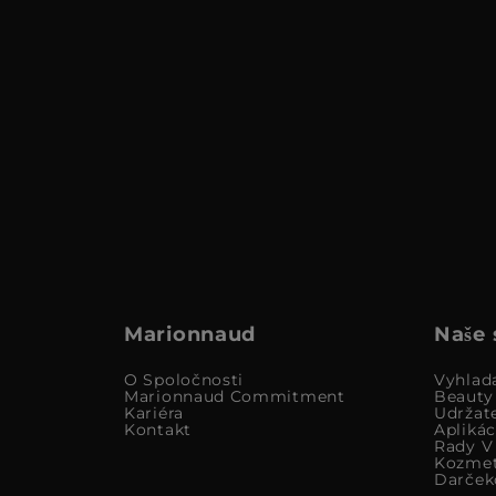
Marionnaud
Naše 
O Spoločnosti
Vyhlad
Marionnaud Commitment
Beauty
Kariéra
Udržat
Kontakt
Apliká
Rady V 
Kozmet
Darček