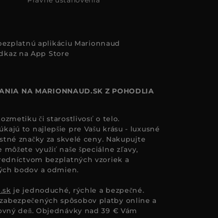
i bezplatnú aplikáciu Marionnaud
ANIA NA MARIONNAUD.SK Z POHODLIA
zmetiku či starostlivosť o telo.
ajú to najlepšie pre Vašu krásu - luxusné
astné značky za skvelé ceny. Nakupujte
 môžete využiť naše špeciálne zľavy,
redníctvom bezplatných vzoriek a
ných bodov a odmien.
.sk
je jednoduché, rýchle a bezpečné.
zabezpečených spôsobov platby online a
covný deň. Objednávky nad 39 € Vám