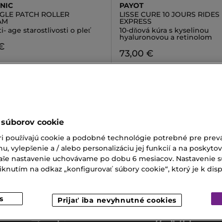
INIC
PAYOT
NGLE PATCH ROLLER
LISSE CURE 10 JOURS RIDES
AM
EXPRESS
i- age starostlivosti o pleť
10-dňová kúra s kyselinou
hyaluronovou a retinolom
€
73,00 €
 súborov cookie
Na Vlasy
Kefa Na Vlasy
ri používajú cookie a podobné technológie potrebné pre prevá
nu, vylepšenie a / alebo personalizáciu jej funkcií a na poskyto
a Na Obočie
Textilná Maska Na Tvár
 Vaše nastavenie uchovávame po dobu 6 mesiacov. Nastavenie 
nutím na odkaz „konfigurovať súbory cookie“, ktorý je k dispoz
Male
s
Prijať iba nevyhnutné cookies