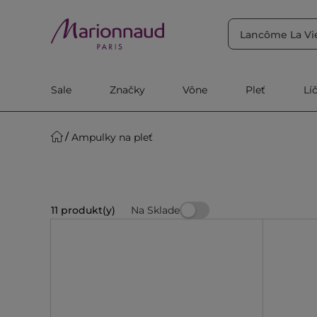
TRIEDIŤ PODĽA
Filtrovať
Relevantnosť
Sale
Značky
Vône
Pleť
Lí
Ampulky na pleť
Na Sklade
11 produkt(y)