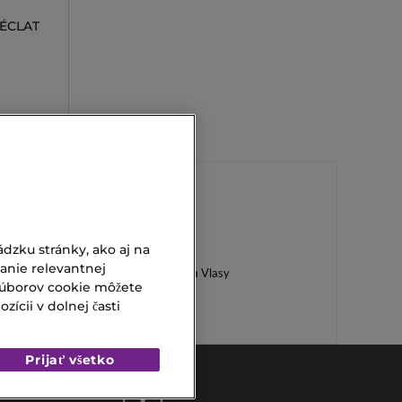
 ÉCLAT
Lesk Na Pery
dzku stránky, ako aj na
vanie relevantnej
Regeneračná Maska Na Vlasy
súborov cookie môžete
ícii v dolnej časti
Prijať všetko