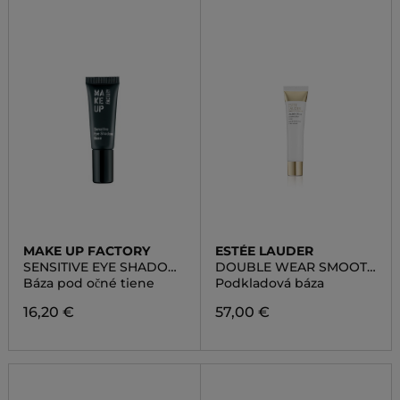
MAKE UP FACTORY
ESTÉE LAUDER
SENSITIVE EYE SHADOW
DOUBLE WEAR SMOOTH
BASE
& BLUR PRIMER
Báza pod očné tiene
Podkladová báza
16,20 €
57,00 €