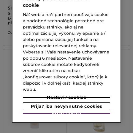
cookie
SISLEY
GUERLAIN
SISLEŸA LE TEINT
PARURE GOLD SKIN
Náš web a naši partneri používajú cookie
MATTE FOUNDATION
Make up proti starnutiu
24H zdokonaľujúci
a podobné technológie potrebné pre
pleti
zmatňujúci make-up
prevádzku stránky, ako aj na
173,00 €
97,00 €
Od
optimalizáciu jej výkonu, vylepšenie a /
alebo personalizáciu jej funkcií a na
poskytovanie relevantnej reklamy.
Vyberte si! Vaše nastavenie uchovávame
po dobu 6 mesiacov. Nastavenie
súborov cookie môžete kedykoľvek
zmeniť kliknutím na odkaz
„konfigurovať súbory cookie“, ktorý je k
dispozícii v dolnej časti každej stránky
webu.
Nastaviť cookies
Prijať iba nevyhnutné cookies
Prijať všetko