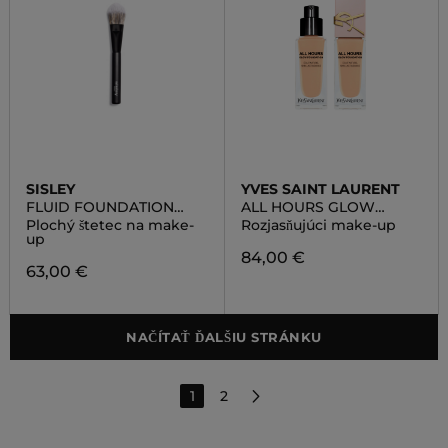
SISLEY
YVES SAINT LAURENT
FLUID FOUNDATION
ALL HOURS GLOW
BRUSH
FOUNDATION
Plochý štetec na make-
Rozjasňujúci make-up
up
84,00 €
63,00 €
NAČÍTAŤ ĎALŠIU STRÁNKU
1
2