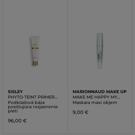
SISLEY
MARIONNAUD MAKE UP
PHYTO-TEINT PRIMER
MAKE ME HAPPY MY
GLOW
CRAZY LASH MASCARA
Podkladová báza
Maskara maxi objem
posilňujúca rozjasnenie
pleti
9,00 €
96,00 €