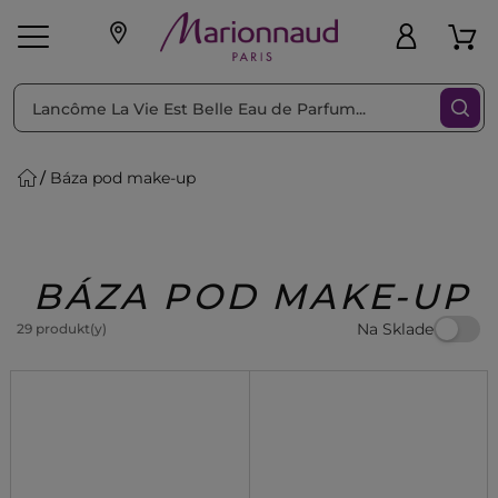
Triediť podľa
Filtrovať
Báza pod make-up
o pleť
Líčenie
Vône
vé
K
Exkluzivity
Zl'avy
dukty
Beauty
BÁZA POD MAKE-UP
Na Sklade
29 produkt(y)