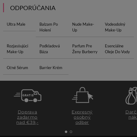
ODPORÚČANIA
Ultra Male
Balzam Po
Nude Make-
Vodeodolný
Holení
Up
Make-Up
Rozjasňujúci
Podkladová
Parfum Pre
Esenciálne
Make-Up
Báza
Ženy Burberry
Oleje Do Vody
Očné Sérum
Barrier Krém
Doprava
Expresný
Darč
zadarmo
osobný
nák
nad €39,-
odber