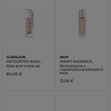
GUERLAIN
NAM
METEORITES BASE
SMART RADIANCE
PERFECTING PEARLS
PRIMER
Báza pod make-up
Revitalizačná a
rozjasňujúca podkladová
báza
84,00 €
13,50 €