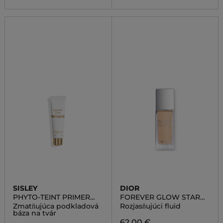
SISLEY
DIOR
PHYTO-TEINT PRIMER
FOREVER GLOW STAR
MATTE
FILTER
Zmatňujúca podkladová
Rozjasňujúci fluid
báza na tvár
62,00 €