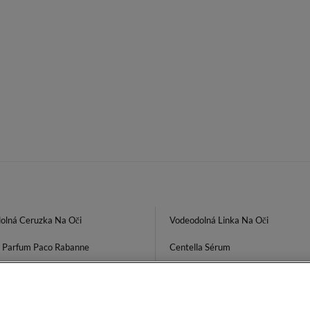
olná Ceruzka Na Oči
Vodeodolná Linka Na Oči
 Parfum Paco Rabanne
Centella Sérum
ovaný Telový Krém