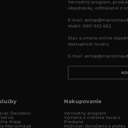
Vernostný program, produk
objednávky, odhlásenie z o
E-mail:
eshop@marionnaud
Mobil: 0901 902 662
Stav a zmena online objedn
dostupnosť tovaru:
E-mail:
eshop@marionnaud
KO
služby
Nakupovanie
avac Darcekov
Vernostný program
 Servis
Výmena a vrátenie tovaru
eľná Krása
Predajne
cia Marionnaud
Možnosti doručenia a platby