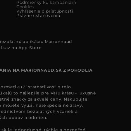
Podmienky ku kampaniam
Cookies
Vyhlásenie o prístupnosti
Právne ustanovenia
i bezplatnú aplikáciu Marionnaud
ANIA NA MARIONNAUD.SK Z POHODLIA
zmetiku či starostlivosť o telo.
ajú to najlepšie pre Vašu krásu - luxusné
astné značky za skvelé ceny. Nakupujte
 môžete využiť naše špeciálne zľavy,
redníctvom bezplatných vzoriek a
ných bodov a odmien.
.sk
je jednoduché, rýchle a bezpečné.