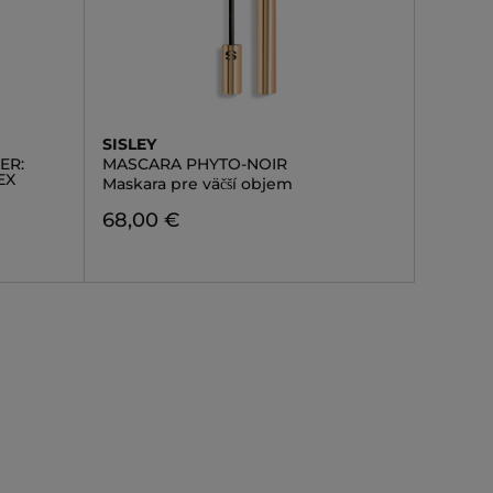
SISLEY
ER:
MASCARA PHYTO-NOIR
EX
Maskara pre väčší objem
68,00 €