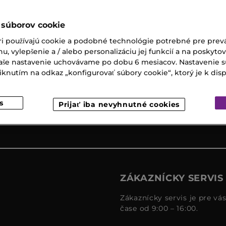
 súborov cookie
ri používajú cookie a podobné technológie potrebné pre prevá
Expresný
Darčeky k
nu, vylepšenie a / alebo personalizáciu jej funkcií a na poskyto
osobný
nákupu
 Vaše nastavenie uchovávame po dobu 6 mesiacov. Nastavenie 
odber
nutím na odkaz „konfigurovať súbory cookie“, ktorý je k dispoz
s
Prijať iba nevyhnutné cookies
ZÁKAZNÍCKY SERVIS
Zákaznícky servis je pre vá
čase od 9:00 – 16:00.