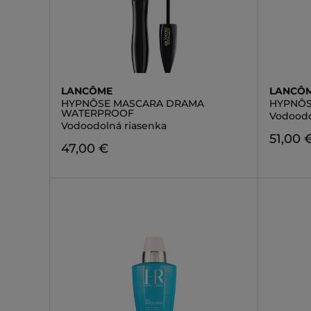
LANCÔME
LANCÔ
HYPNÔSE MASCARA DRAMA
HYPNÔ
WATERPROOF
Vodoodo
Vodoodolná riasenka
51,00 
47,00 €