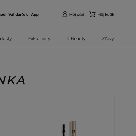
hod
Váš darček
App
Môj účet
Môj košík
dukty
Exkluzivity
K Beauty
Zl'avy
NKA