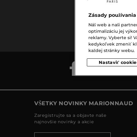
Zásady používania
Náš web a naši partne
Doprava
optimalizáciu jej výko
zadarmo
reklamy. Vyberte si!
nad €39,-
kedykoľvek zmeniť klik
každej stránky webu.
Nastaviť cookie
VŠETKY NOVINKY MARIONNAUD
Zaregistrujte sa a objavte naše
najnovšie novinky a akcie