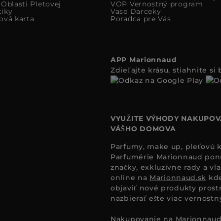
Oblasti Pletovej
VOP Vernostný program
iky
Vase Darceky
ová karta
Poradca pre Vás
APP Marionnaud
Zdieľajte krásu, stiahnite s
VYUŽITE VÝHODY NAKUPOV
VÁŠHO DOMOVA
Parfumy, make up, pleťovú ko
Parfumérie Marionnaud ponúk
značky, exkluzívne rady a vl
online na
Marionnaud.sk
kde
objaviť nové produkty prost
nazbierať ešte viac vernost
Nakupovanie na
Marionnaud