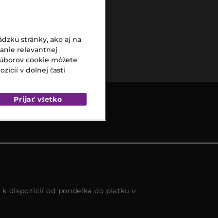
dzku stránky, ako aj na
Bezpečná
vanie relevantnej
platba
súborov cookie môžete
ícii v dolnej časti
Prijať všetko
s k dispozícií od pondelka do piatku v