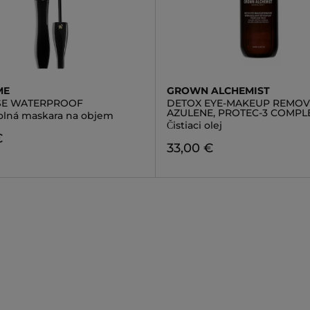
ME
GROWN ALCHEMIST
SE WATERPROOF
DETOX EYE-MAKEUP REMOV
AZULENE, PROTEC-3 COMPL
lná maskara na objem
Čistiaci olej
€
33,00 €