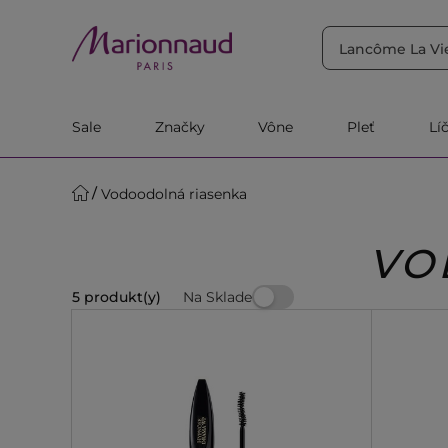
TRIEDIŤ PODĽA
Filtrovať
Relevantnosť
Sale
Značky
Vône
Pleť
Lí
Vodoodolná riasenka
VO
Na Sklade
5 produkt(y)