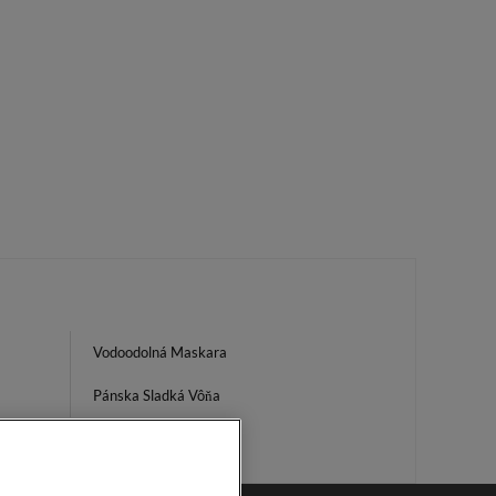
Vodoodolná Maskara
Pánska Sladká Vôňa