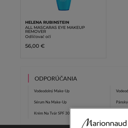
HELENA RUBINSTEIN
ALL MASCARAS EYE MAKEUP
REMOVER
Odličovač očí
56,00 €
ODPORÚČANIA
Vodeodolný Make-Up
Vodeod
Sérum Na Make-Up
Pánsky
Krém Na Tvár SPF 30
Parfum