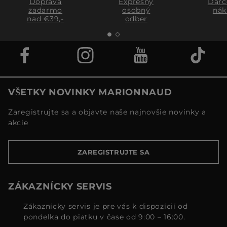
Doprava
Expresný
Darč
zadarmo
osobný
nák
nad €39,-
odber
VŠETKY NOVINKY MARIONNAUD
Zaregistrujte sa a objavte naše najnovšie novinky a
akcie
ZAREGISTRUJTE SA
ZÁKAZNÍCKY SERVIS
Zákaznícky servis je pre vás k dispozícií od
pondelka do piatku v čase od 9:00 – 16:00.