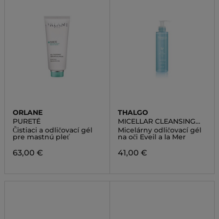
ORLANE
THALGO
PURETÉ
MICELLAR CLEANSING
EYE GEL
Čistiaci a odličovací gél
Micelárny odličovací gél
pre mastnú pleť
na oči Eveil a la Mer
63,00 €
41,00 €