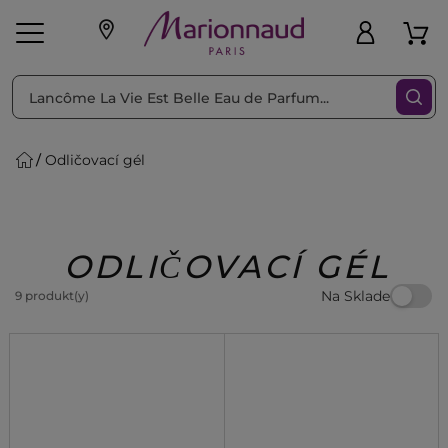
Triediť podľa
Filtrovať
Odličovací gél
o pleť
Líčenie
Vône
vé
K
Exkluzivity
Zl'avy
dukty
Beauty
ODLIČOVACÍ GÉL
Na Sklade
9 produkt(y)