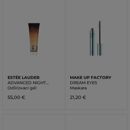
ESTÉE LAUDER
MAKE UP FACTORY
ADVANCED NIGHT
DREAM EYES
CLEANSING GELEE 15
Odličovací gél
Maskara
AMINO ACIDS
55,00 €
21,20 €