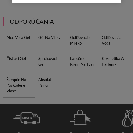
ODPORÚČANIA
Aloe Vera Gél
Gél Na Vlasy
Odličovacie
Odličovacia
Mlieko
Voda
Čistiaci Gél
Sprchovací
Lancôme
Kozmetika A
Gél
Krém Na Tvár
Parfumy
Šampón Na
Absolut
Poškodené
Parfum
Vlasy