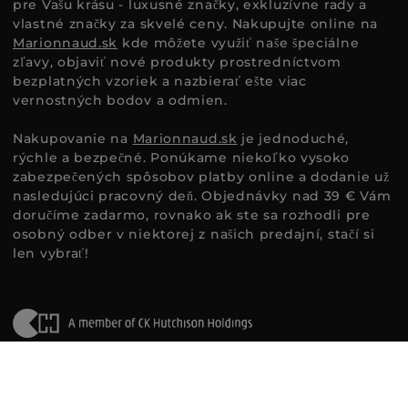
pre Vašu krásu - luxusné značky, exkluzívne rady a
vlastné značky za skvelé ceny. Nakupujte online na
Marionnaud.sk
kde môžete využiť naše špeciálne
zľavy, objaviť nové produkty prostredníctvom
bezplatných vzoriek a nazbierať ešte viac
vernostných bodov a odmien.
Nakupovanie na
Marionnaud.sk
je jednoduché,
rýchle a bezpečné. Ponúkame niekoľko vysoko
zabezpečených spôsobov platby online a dodanie už
nasledujúci pracovný deň. Objednávky nad 39 € Vám
doručíme zadarmo, rovnako ak ste sa rozhodli pre
osobný odber v niektorej z našich predajní, stačí si
len vybrať!