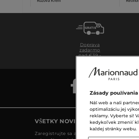
Ružová Krém
Retino
Doprava
zadarmo
nad €39,-
Zásady používania
Náš web a naši partne
optimalizáciu jej výko
reklamy. Vyberte si!
VŠETKY NOVINKY MARIONNAUD
kedykoľvek zmeniť klik
každej stránky webu.
Zaregistrujte sa a objavte naše