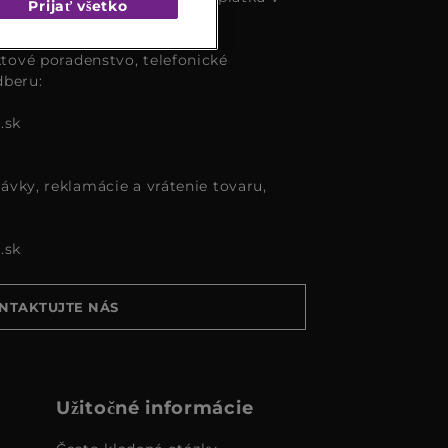
Prijať všetko
tové poradenstvo, telefonické
dberu:
.sk
ávky, reklamácie a vrátenie tovaru,
.sk
NTAKTUJTE NÁS
Užitočné informácie