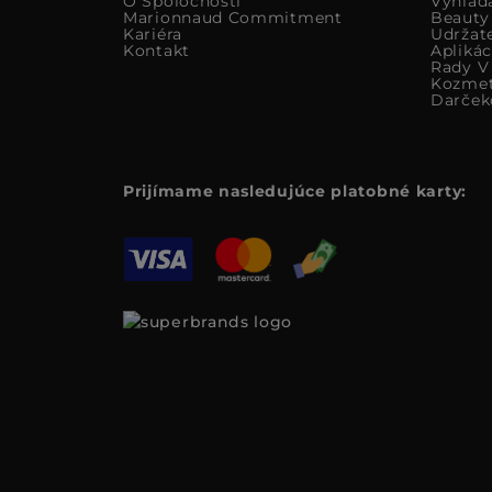
O Spoločnosti
Vyhlad
Marionnaud Commitment
Beauty
Kariéra
Udržat
Kontakt
Apliká
Rady V 
Kozmet
Darček
Prijímame nasledujúce platobné karty: