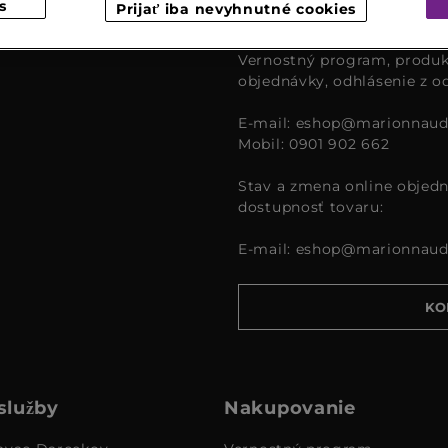
s
Prijať iba nevyhnutné cookies
čase od 9:00 – 16:00.
Vernostný program, produk
objednávky, odhlásenie z o
E-mail:
eshop@marionnaud
Mobil: 0901 902 662
Stav a zmena online objedn
dostupnosť tovaru:
E-mail:
eshop@marionnaud
KO
služby
Nakupovanie