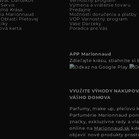
avac Darcekov
Vernostný program
 Servis
Výmena a vrátenie tovaru
eľná Krása
Predajne
cia Marionnaud
Možnosti doručenia a platby
Oblasti Pletovej
VOP Vernostný program
iky
Vase Darceky
ová karta
Poradca pre Vás
APP Marionnaud
Zdieľajte krásu, stiahnite s
VYUŽITE VÝHODY NAKUPOV
VÁŠHO DOMOVA
Parfumy, make up, pleťovú ko
Parfumérie Marionnaud ponúk
značky, exkluzívne rady a vl
online na
Marionnaud.sk
kde
objaviť nové produkty prost