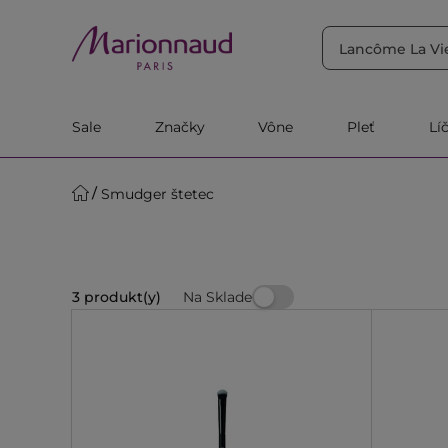
TRIEDIŤ PODĽA
Filtrovať
Relevantnosť
Sale
Značky
Vône
Pleť
Lí
Smudger štetec
Na Sklade
3 produkt(y)