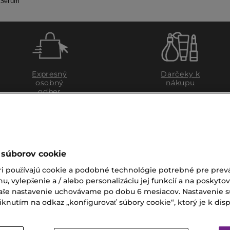
l Sérum
Expresný
Darčeky k
osobný
nákupu
odber
 súborov cookie
ri používajú cookie a podobné technológie potrebné pre prevá
nu, vylepšenie a / alebo personalizáciu jej funkcií a na poskyto
 Vaše nastavenie uchovávame po dobu 6 mesiacov. Nastavenie 
nutím na odkaz „konfigurovať súbory cookie“, ktorý je k dispoz
ZÁKAZNÍCKY SERVIS
Zákaznícky servis je pre vá