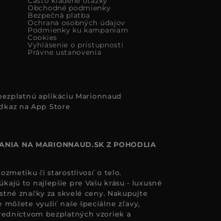
Často kladené otázky
Obchodné podmienky
Bezpečná platba
Ochrana osobných údajov
Podmienky ku kampaniam
Cookies
Vyhlásenie o prístupnosti
Právne ustanovenia
i bezplatnú aplikáciu Marionnaud
ANIA NA MARIONNAUD.SK Z POHODLIA
zmetiku či starostlivosť o telo.
ajú to najlepšie pre Vašu krásu - luxusné
astné značky za skvelé ceny. Nakupujte
 môžete využiť naše špeciálne zľavy,
redníctvom bezplatných vzoriek a