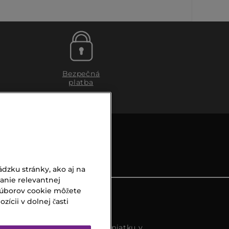
Bezpečná
platba
dzku stránky, ako aj na
vanie relevantnej
súborov cookie môžete
ícii v dolnej časti
s k dispozícií od pondelka do piatku v