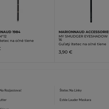
NAUD 1984
MARIONNAUD ACCESSORIE
N°12
MY SMUDGER EYESHADOW
16
štetec na očné tiene
Guľatý štetec na očné tiene
€
3,90 €
 Na Rozjasňovač
Štetec Na Linky
utter
Estée Lauder Maskara