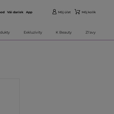
hod
Váš darček
App
Môj účet
Môj košík
dukty
Exkluzivity
K Beauty
Zl'avy