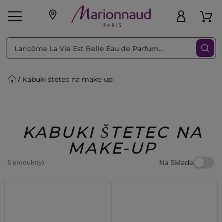
Triediť podľa
Filtrovať
Kabuki štetec na make-up
o pleť
Líčenie
Vône
vé
K
Exkluzivity
Zl'avy
dukty
Beauty
KABUKI ŠTETEC NA
MAKE-UP
Na Sklade
5 produkt(y)