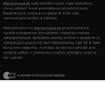
Marionnaud.sk
kde môžete využiť naše špeciálne
zľavy, objaviť nové produkty prostredníctvom
bezplatných vzoriek a nazbierať ešte viac
vernostných bodov a odmien.
Nakupovanie na
Marionnaud.sk
je jednoduché,
rýchle a bezpečné. Ponúkame niekoľko vysoko
zabezpečených spôsobov platby online a dodanie už
nasledujúci pracovný deň. Objednávky nad 39 € Vám
doručíme zadarmo, rovnako ak ste sa rozhodli pre
osobný odber v niektorej z našich predajní, stačí si
len vybrať!