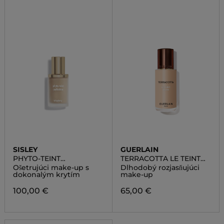
SISLEY
GUERLAIN
PHYTO-TEINT
TERRACOTTA LE TEINT
PERFECTION
GLOW
Ošetrujúci make-up s
Dlhodobý rozjasňujúci
dokonalým krytím
make-up
100,00 €
65,00 €