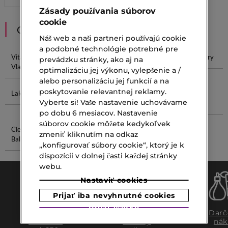
Zásady používania súborov
cookie
ODPORÚČANIA
Náš web a naši partneri používajú cookie
a podobné technológie potrebné pre
Vitamíny Na
Masky Na
Kefa Na Vlasy
Lesk Na Pery
prevádzku stránky, ako aj na
Vlasy
Vlasy
optimalizáciu jej výkonu, vylepšenie a /
alebo personalizáciu jej funkcií a na
poskytovanie relevantnej reklamy.
Lak Na Vlasy
Ceruzka Na
Valentino
Čistiaci
Vyberte si! Vaše nastavenie uchovávame
Obočie
Donna
Balzam
po dobu 6 mesiacov. Nastavenie
súborov cookie môžete kedykoľvek
Cleansing
Serum Na
zmeniť kliknutím na odkaz
Balm
Mastnú Pleť
„konfigurovať súbory cookie“, ktorý je k
dispozícii v dolnej časti každej stránky
webu.
Nastaviť cookies
Prijať iba nevyhnutné cookies
Prijať všetko
Doprava
Expresný
Darč
zadarmo
osobný
nák