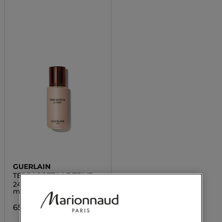
GUERLAIN
TERRACOTTA LE TEINT
24H ľahký rozjasňujúci
make-up
65,00 €