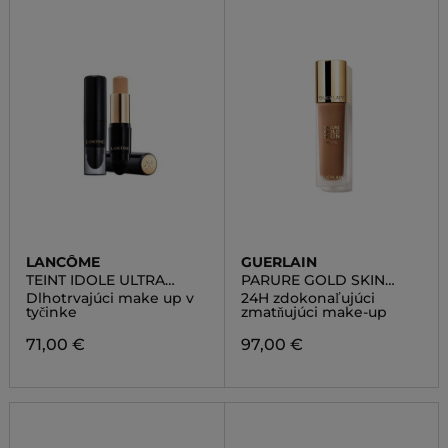
LANCÔME
GUERLAIN
TEINT IDOLE ULTRA
PARURE GOLD SKIN
WEAR STICK
MATTE FOUNDATION
Dlhotrvajúci make up v
24H zdokonaľujúci
tyčinke
zmatňujúci make-up
71,00 €
97,00 €