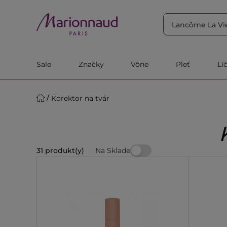
TRIEDIŤ PODĽA
Filtrovať
Relevantnosť
Sale
Značky
Vône
Pleť
Lí
Korektor na tvár
Na Sklade
31 produkt(y)