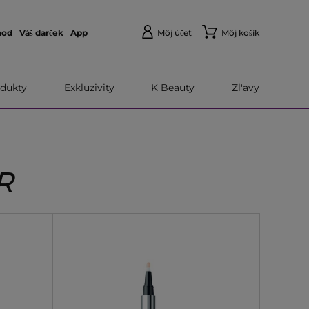
hod
Váš darček
App
Môj účet
Môj košík
dukty
Exkluzivity
K Beauty
Zl'avy
R