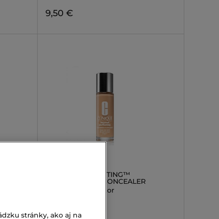
9,50 €
CLINIQUE
ARK
BEYOND PERFECTING™
FOUNDATION + CONCEALER
Make up a korektor
57,00 €
dzku stránky, ako aj na