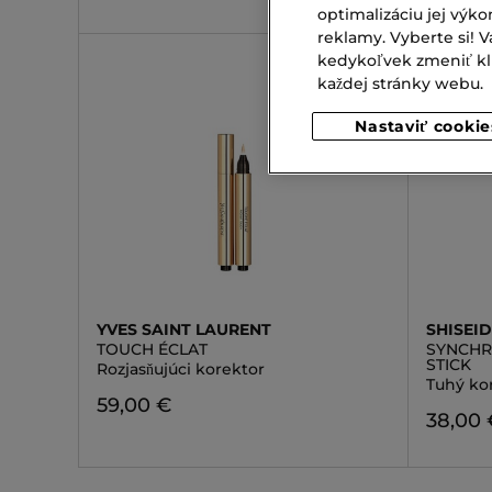
optimalizáciu jej výko
reklamy. Vyberte si!
kedykoľvek zmeniť klik
každej stránky webu.
Nastaviť cookie
YVES SAINT LAURENT
SHISEI
TOUCH ÉCLAT
SYNCHR
STICK
Rozjasňujúci korektor
Tuhý ko
59,00 €
38,00 