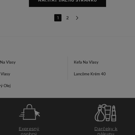
NAČÍTAŤ ĎALŠIU STRÁNKU
1
2
Na Vlasy
Kefa Na Vlasy
 Vlasy
Lancôme Krém 40
ý Olej
Expresný
Darčeky k
osobný
nákupu