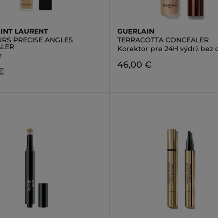
AINT LAURENT
GUERLAIN
URS PRECISE ANGLES
TERRACOTTA CONCEALER
LER
Korektor pre 24H výdrž bez o
r
46,00 €
€