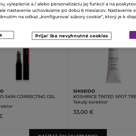
nu, vylepšenie a / alebo personalizáciu jej funkcií a na poskyto
 Vaše nastavenie uchovávame po dobu 6 mesiacov. Nastavenie 
nutím na odkaz „konfigurovať súbory cookie“, ktorý je k dispoz
s
Prijať iba nevyhnutné cookies
DO
SHISEIDO
O-SKIN CORRECTING GEL
KOSHIRICE TINTED SPOT TR
Tekutý korektor
rektor
33,00 €
€