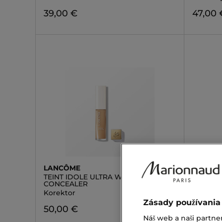
39,00 €
47,00 
LANCÔME
MARION
TEINT IDOLE ULTRA WEAR & GLOW
BRUSH 
CONCEALER
Štetec 
Korektor
10,90 
Zásady používania
50,00 €
Náš web a naši partne