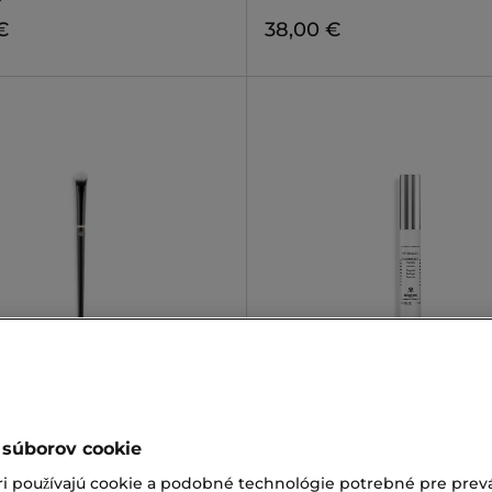
€
38,00 €
NAUD 1984
SISLEY
N°02
PHYTO-BLANC TARGETED D
SPOT CORRECTOR
na korektor
Korektor a starostlivosť proti
tmavým škvrnám
€
 súborov cookie
169,00 €
ri používajú cookie a podobné technológie potrebné pre prevá