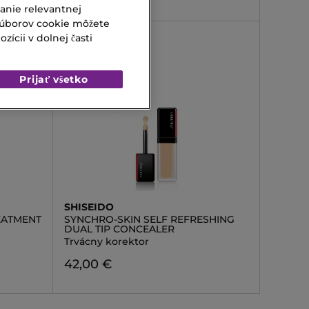
vanie relevantnej
súborov cookie môžete
ícii v dolnej časti
Prijať všetko
SHISEIDO
EATMENT
SYNCHRO-SKIN SELF REFRESHING
DUAL TIP CONCEALER
Trvácny korektor
42,00 €