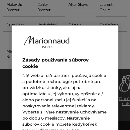
Make-Up
Ľahký
After Shave
Laurent
Bronzer
Bronzer
Opium
Saint Libre
Upokojujúci
Dámsky
Cool Water
Krém Na Tvár
Parfum
Givenchy
Maska Na
Očný Sérum
Nohy
Zásady používania súborov
cookie
Náš web a naši partneri používajú cookie
a podobné technológie potrebné pre
prevádzku stránky, ako aj na
optimalizáciu jej výkonu, vylepšenie a /
Doprava
Expresný
Darč
alebo personalizáciu jej funkcií a na
zadarmo
osobný
nák
poskytovanie relevantnej reklamy.
nad €39,-
odber
Vyberte si! Vaše nastavenie uchovávame
po dobu 6 mesiacov. Nastavenie
súborov cookie môžete kedykoľvek