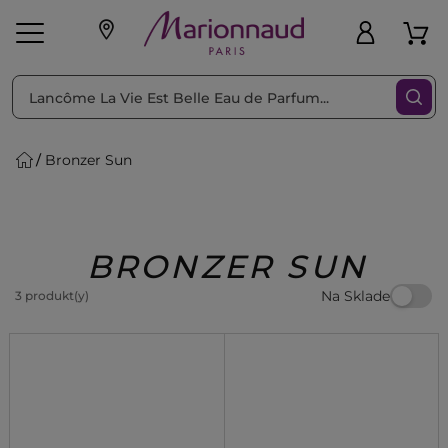
Triediť podľa
Filtrovať
Bronzer Sun
o pleť
Líčenie
Vône
vé
K
Exkluzivity
Zl'avy
dukty
Beauty
BRONZER SUN
Na Sklade
3 produkt(y)