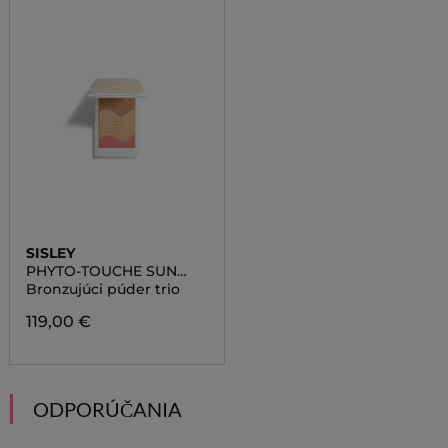
SISLEY
PHYTO-TOUCHE SUN
GLOW POWDER
Bronzujúci púder trio
119,00 €
ODPORÚČANIA