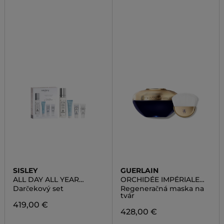
SISLEY
GUERLAIN
ALL DAY ALL YEAR
ORCHIDÉE IMPÉRIALE
DISCOVERY SET
THE MASK
Darčekový set
Regeneračná maska na
tvár
419,00 €
428,00 €