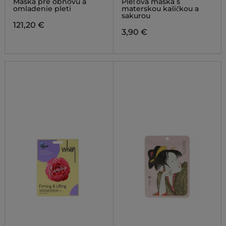
Maska pre obnovu a
Pleťová maska s
MASK
omladenie pleti
materskou kašičkou a
sakurou
121,20 €
3,90 €