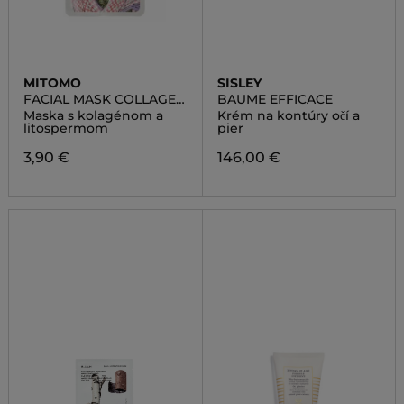
MITOMO
SISLEY
FACIAL MASK COLLAGEN
BAUME EFFICACE
LITHOSPERMUM
Maska s kolagénom a
Krém na kontúry očí a
litospermom
pier
3,90 €
146,00 €