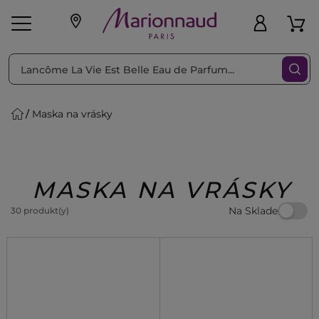
Triediť podľa
Filtrovať
Maska na vrásky
o pleť
Líčenie
Vône
vé
K
Exkluzivity
Zl'avy
dukty
Beauty
MASKA NA VRÁSKY
Na Sklade
30 produkt(y)