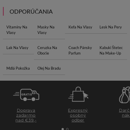
ODPORÚČANIA
Vitamíny Na
Masky Na
Kefa Na Vlasy
Lesk Na Pery
Vlasy
Vlasy
Lak Na Vlasy
Ceruzka Na
Coach Pánsky
Kabuki Štetec
Obočie
Parfum
Na Make-Up
Mdlá Pokožka
Olej Na Bradu
Doprava
Expresný
Darč
zadarmo
osobný
nák
nad €39,-
odber