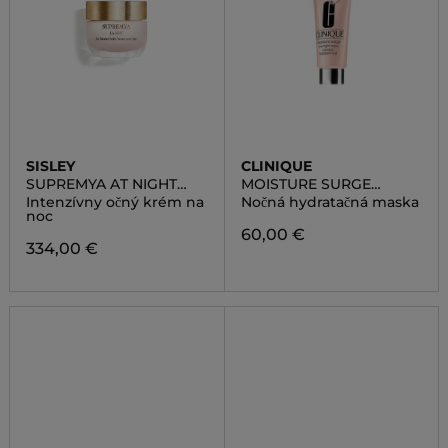
SISLEY
CLINIQUE
SUPREMYA AT NIGHT
MOISTURE SURGE
EYE CREAM
OVERNIGHT MASK
Intenzívny očný krém na
Nočná hydratačná maska
noc
60,00 €
334,00 €