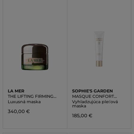
LA MER
SOPHIE'S GARDEN
THE LIFTING FIRMING
MASQUE CONFORT
MASK
PHYTO CELLULAIRE
Luxusná maska
Vyhladzujúca pleťová
maska
340,00 €
185,00 €