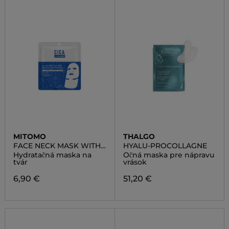
MITOMO
THALGO
FACE NECK MASK WITH
HYALU-PROCOLLAGNE
HYALURON ACID AND
Hydratačná maska na
Očná maska pre nápravu
MED PLANT CICA
tvár
vrások
6,90 €
51,20 €