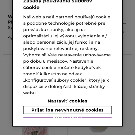
Zásady používania súborov
cookie
WHEN SIMPLY
GUERLAIN
Náš web a naši partneri používajú cookie
PRESENT PERFECT FIRM
ABEILLE ROYALE HONEY
a podobné technológie potrebné pre
UP ULTRA-SOFT COTTON
CATAPLASM MASK
Spevňujúca maska
Plátienková maska s
prevádzku stránky, ako aj na
LINTER BEMLIESE SHEET
vyhladzujúcim účinkom
MASK
optimalizáciu jej výkonu, vylepšenie a /
4,50 €
135,00 €
alebo personalizáciu jej funkcií a na
poskytovanie relevantnej reklamy.
Vyberte si! Vaše nastavenie uchovávame
po dobu 6 mesiacov. Nastavenie
súborov cookie môžete kedykoľvek
zmeniť kliknutím na odkaz
„konfigurovať súbory cookie“, ktorý je k
dispozícii v dolnej časti každej stránky
webu.
Nastaviť cookies
Prijať iba nevyhnutné cookies
Prijať všetko