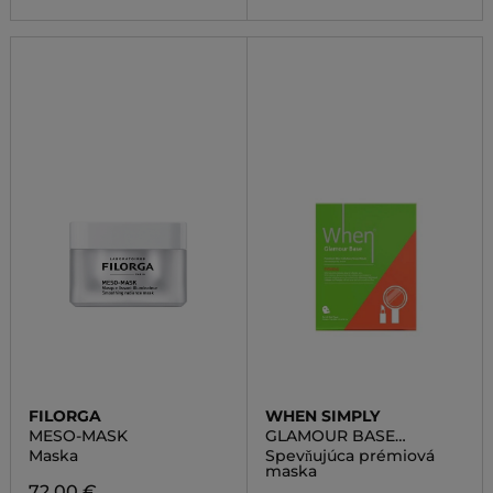
FILORGA
WHEN SIMPLY
MESO-MASK
GLAMOUR BASE
FIRMING PREMIUM BIO-
Maska
Spevňujúca prémiová
CELLULOSE SHEET MASK
maska
72,00 €