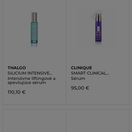
THALGO
CLINIQUE
SILICIUM INTENSIVE
SMART CLINICAL
LIFTING AND FIRMING
REPAIR(TM) WRINKLE
Intenzívne liftingové a
Sérum
SERUM
CORRECTING SERUM
spevňujúce sérum
95,00 €
110,10 €