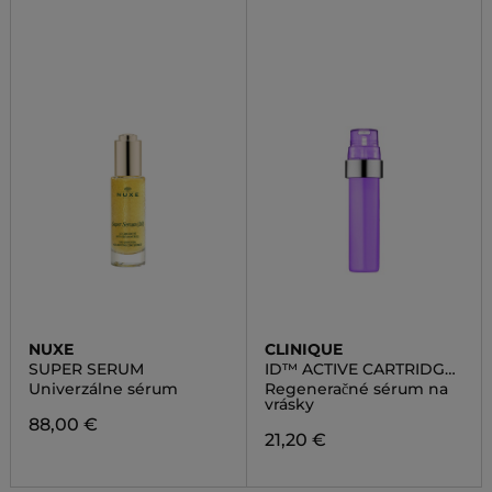
NUXE
CLINIQUE
SUPER SERUM
ID™ ACTIVE CARTRIDGE
CONCENTRATE™ FOR
Univerzálne sérum
Regeneračné sérum na
LINES & WRINKLES
vrásky
88,00 €
21,20 €