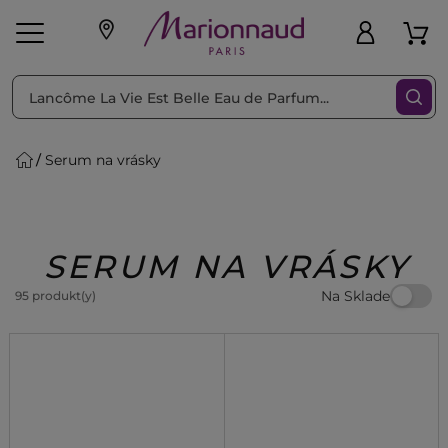
Triediť podľa
Filtrovať
Serum na vrásky
o pleť
Líčenie
Vône
vé
K
Exkluzivity
Zl'avy
dukty
Beauty
SERUM NA VRÁSKY
Na Sklade
95 produkt(y)