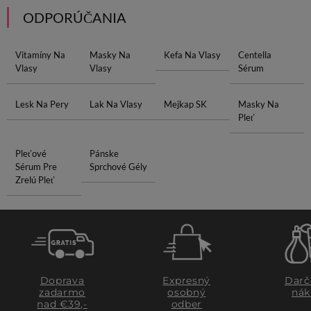
ODPORÚČANIA
Vitamíny Na
Masky Na
Kefa Na Vlasy
Centella
Vlasy
Vlasy
Sérum
Lesk Na Pery
Lak Na Vlasy
Mejkap SK
Masky Na
Pleť
Pleťové
Pánske
Sérum Pre
Sprchové Gély
Zrelú Pleť
Doprava
Expresný
Darč
zadarmo
osobný
nák
nad €39,-
odber