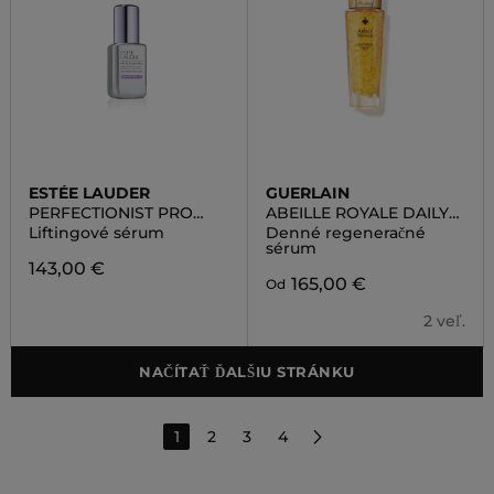
ESTÉE LAUDER
GUERLAIN
PERFECTIONIST PRO
ABEILLE ROYALE DAILY
RAPID FIRM LIFT
REPAIR SERUM
Liftingové sérum
Denné regeneračné
TREATMENT
sérum
143,00 €
165,00 €
Od
2 veľ.
NAČÍTAŤ ĎALŠIU STRÁNKU
1
2
3
4