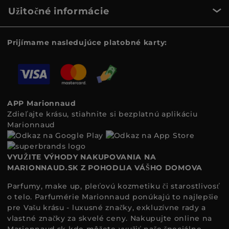
Užitočné informácie
Prijímame nasledujúce platobné karty:
APP Marionnaud
Zdieľajte krásu, stiahnite si bezplatnú aplikáciu
Marionnaud
VYUŽITE VÝHODY NAKUPOVANIA NA
MARIONNAUD.SK Z POHODLIA VÁŠHO DOMOVA
Parfumy, make up, pleťovú kozmetiku či starostlivosť
o telo. Parfumérie Marionnaud ponúkajú to najlepšie
pre Vašu krásu - luxusné značky, exkluzívne rady a
vlastné značky za skvelé ceny. Nakupujte online na
Marionnaud.sk
kde môžete využiť naše špeciálne