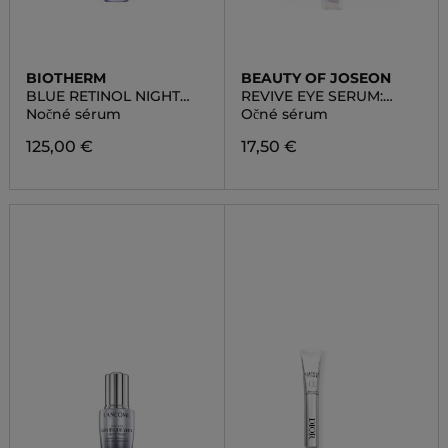
BIOTHERM
BEAUTY OF JOSEON
BLUE RETINOL NIGHT
REVIVE EYE SERUM:
CONCENTRATE
GINSENG + RETINAL
Nočné sérum
Očné sérum
125,00 €
17,50 €