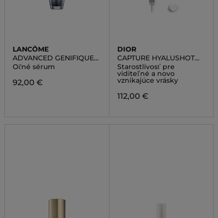
LANCÔME
DIOR
ADVANCED GENIFIQUE
CAPTURE HYALUSHOT
YEUX LIGHT PEARL
WRINKLE CORRECTOR
Očné sérum
Starostlivosť pre
SERUM
viditeľné a novo
vznikajúce vrásky
92,00 €
112,00 €