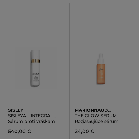
SISLEY
MARIONNAUD
SKINCARE
SISLEŸA L'INTÉGRAL
THE GLOW SERUM
ANTI-AGE WRINKLE
Sérum proti vráskam
Rozjasňujúce sérum
CONCENTRATED SERUM
540,00 €
24,00 €