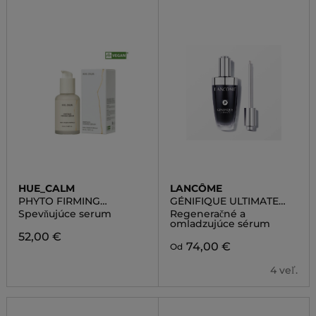
HUE_CALM
LANCÔME
PHYTO FIRMING
GÉNIFIQUE ULTIMATE
KINTSUGI SERUM
SERUM
Spevňujúce serum
Regeneračné a
omladzujúce sérum
52,00 €
74,00 €
Od
4 veľ.