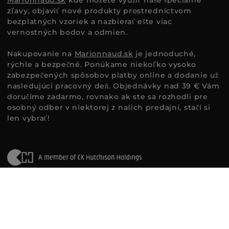
zľavy, objaviť nové produkty prostredníctvom
bezplatných vzoriek a nazbierať ešte viac
vernostných bodov a odmien.
Nakupovanie na
Marionnaud.sk
je jednoduché,
rýchle a bezpečné. Ponúkame niekoľko vysoko
zabezpečených spôsobov platby online a dodanie už
nasledujúci pracovný deň. Objednávky nad 39 € Vám
doručíme zadarmo, rovnako ak ste sa rozhodli pre
osobný odber v niektorej z našich predajní, stačí si
len vybrať!