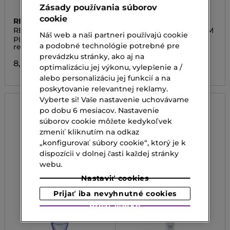
Zásady používania súborov
cookie
REVOX
ERBORIAN
RETINOL
GINSENG SUPER SERUM
Náš web a naši partneri používajú cookie
Pleťové sérum s
Sérum na pleť
a podobné technológie potrebné pre
retinolom
74,00 €
prevádzku stránky, ako aj na
8,10 €
optimalizáciu jej výkonu, vylepšenie a /
alebo personalizáciu jej funkcií a na
poskytovanie relevantnej reklamy.
Vyberte si! Vaše nastavenie uchovávame
po dobu 6 mesiacov. Nastavenie
súborov cookie môžete kedykoľvek
zmeniť kliknutím na odkaz
„konfigurovať súbory cookie“, ktorý je k
dispozícii v dolnej časti každej stránky
webu.
Nastaviť cookies
Prijať iba nevyhnutné cookies
Prijať všetko