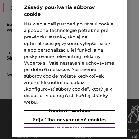
ODPORÚČANIA
Zásady používania súborov
cookie
Náš web a naši partneri používajú cookie
Essence
Centella
Estée Lauder
Cleansing
Water
Sérum
Resilience
Balm
a podobné technológie potrebné pre
Multi Effect
prevádzku stránky, ako aj na
optimalizáciu jej výkonu, vylepšenie a /
alebo personalizáciu jej funkcií a na
Triple C
Mandľové
Yves Laurent
Dámska
poskytovanie relevantnej reklamy.
Sérum
Maslo
Kozmetika
Vyberte si! Vaše nastavenie uchovávame
po dobu 6 mesiacov. Nastavenie
Gucci Eau
Pleťové
súborov cookie môžete kedykoľvek
Krémy Na
zmeniť kliknutím na odkaz
Zrelú Pleť
„konfigurovať súbory cookie“, ktorý je k
dispozícii v dolnej časti každej stránky
webu.
Nastaviť cookies
Prijať iba nevyhnutné cookies
Prijať všetko
Doprava
Expresný
Darč
zadarmo
osobný
nák