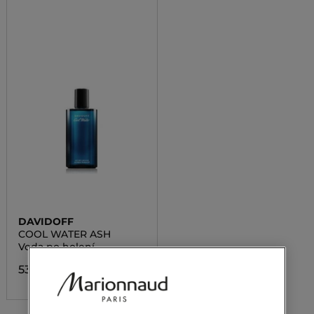
DAVIDOFF
COOL WATER ASH
Voda po holení
53,00 €