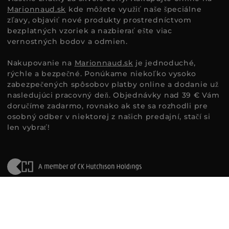
Marionnaud.sk
kde môžete využiť naše špeciálne
zľavy, objaviť nové produkty prostredníctvom
bezplatných vzoriek a nazbierať ešte viac
vernostných bodov a odmien.
Nakupovanie na
Marionnaud.sk
je jednoduché,
rýchle a bezpečné. Ponúkame niekoľko vysoko
zabezpečených spôsobov platby online a dodanie už
nasledujúci pracovný deň. Objednávky nad 39 € Vám
doručíme zadarmo, rovnako ak ste sa rozhodli pre
osobný odber v niektorej z našich predajní, stačí si
len vybrať!