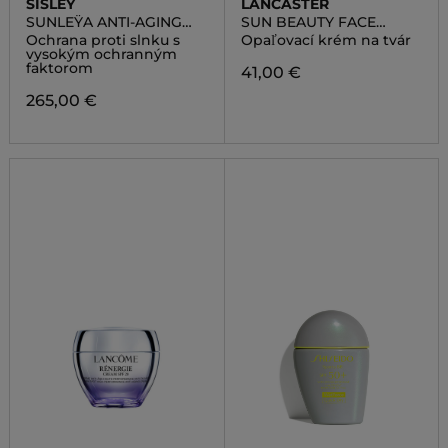
SISLEY
LANCASTER
SUNLEŸA ANTI-AGING
SUN BEAUTY FACE
SUN CARE SPF30
CREAM SPF50
Ochrana proti slnku s
Opaľovací krém na tvár
vysokým ochranným
faktorom
41,00 €
265,00 €