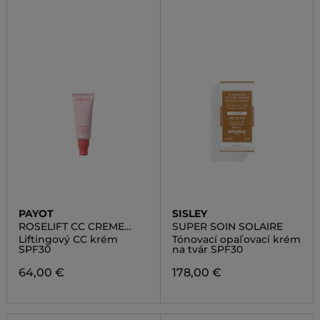
PAYOT
SISLEY
ROSELIFT CC CREME
SUPER SOIN SOLAIRE
LIFTANTE SPF30
Liftingový CC krém
Tónovací opaľovací krém
SPF30
na tvár SPF30
64,00 €
178,00 €