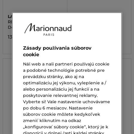
LANCÔME
SHISEIDO
RÉNERGIE CREAM SPF
SPORTS BB CREAM
20
Denný krém s SPF 20
SPF50+ Tónovací
opaľovací BB krém
136,00 €
40,00 €
Zásady používania súborov
cookie
Náš web a naši partneri používajú cookie
a podobné technológie potrebné pre
prevádzku stránky, ako aj na
optimalizáciu jej výkonu, vylepšenie a /
alebo personalizáciu jej funkcií a na
poskytovanie relevantnej reklamy.
Vyberte si! Vaše nastavenie uchovávame
po dobu 6 mesiacov. Nastavenie
súborov cookie môžete kedykoľvek
zmeniť kliknutím na odkaz
„konfigurovať súbory cookie“, ktorý je k
dispozícii v dolnej časti každej stránky