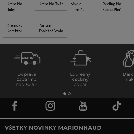
Krém Na
Krém Na Tvár
Mydlo
Peeling Na
Ruky
Hermès
Suchú Pleť
Krémový
Parfum
Korektor
Toaletná Voda
Doprava
Expresný
Darč
zadarmo
osobný
nák
nad €39,-
odber
VŠETKY NOVINKY MARIONNAUD