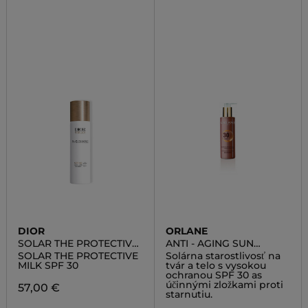
DIOR
ORLANE
SOLAR THE PROTECTIVE
ANTI - AGING SUN
MILK SPF 30
CREAM FACE AND BODY
SOLAR THE PROTECTIVE
Solárna starostlivosť na
SPF 30
MILK SPF 30
tvár a telo s vysokou
ochranou SPF 30 as
účinnými zložkami proti
57,00 €
starnutiu.