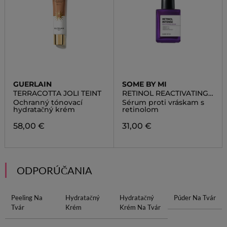
GUERLAIN
SOME BY MI
TERRACOTTA JOLI TEINT
RETINOL REACTIVATING
SERUM
Ochranný tónovací
Sérum proti vráskam s
hydratačný krém
retinolom
58,00 €
31,00 €
ODPORÚČANIA
Peeling Na
Hydratačný
Hydratačný
Púder Na Tvár
Tvár
Krém
Krém Na Tvár