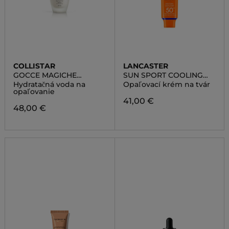
COLLISTAR
LANCASTER
GOCCE MAGICHE
SUN SPORT COOLING
PROTETTIVE SPF50
BODY MIST SPF30
Hydratačná voda na
Opaľovací krém na tvár
opaľovanie
41,00 €
48,00 €