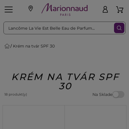
Triediť podľa
Filtrovať
Krém na tvár SPF 30
o pleť
Líčenie
Vône
vé
K
Exkluzivity
Zl'avy
dukty
Beauty
KRÉM NA TVÁR SPF
30
Na Sklade
18 produkt(y)