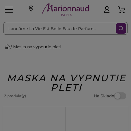
Triediť podľa
Filtrovať
Maska na vypnutie pleti
o pleť
Líčenie
Vône
vé
K
Exkluzivity
Zl'avy
dukty
Beauty
MASKA NA VYPNUTIE
PLETI
Na Sklade
3 produkt(y)