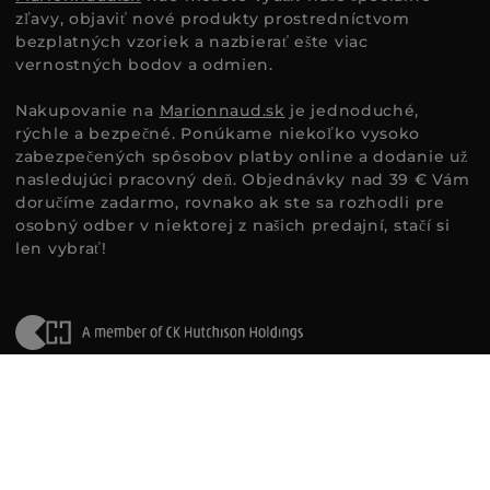
zľavy, objaviť nové produkty prostredníctvom
bezplatných vzoriek a nazbierať ešte viac
vernostných bodov a odmien.
Nakupovanie na
Marionnaud.sk
je jednoduché,
rýchle a bezpečné. Ponúkame niekoľko vysoko
zabezpečených spôsobov platby online a dodanie už
nasledujúci pracovný deň. Objednávky nad 39 € Vám
doručíme zadarmo, rovnako ak ste sa rozhodli pre
osobný odber v niektorej z našich predajní, stačí si
len vybrať!