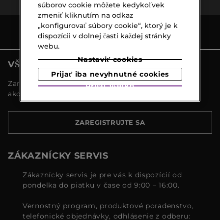
súborov cookie môžete kedykoľvek
zmeniť kliknutím na odkaz
„konfigurovať súbory cookie“, ktorý je k
dispozícii v dolnej časti každej stránky
webu.
Nastaviť cookies
VŠETKY NOVINKY MARIONNAUD
Prijať iba nevyhnutné cookies
Zaregistrujte sa a objavte naše najnovšie novinky a
Prijať všetko
akcie
ZAREGISTRUJTE SA
ZÁKAZNÍCKY SERVIS
Zákaznícky servis je pre vás k dispozícií od
pondelka do piatku v čase od 9:00 – 16:00.
Vernostný program, produktové poradenstvo,
telefonické objednávky, odhlásenie z odberu: