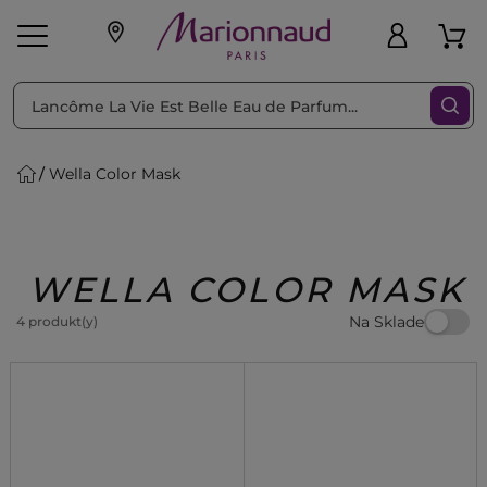
Triediť podľa
Filtrovať
Wella Color Mask
o pleť
Líčenie
Vône
vé
K
Exkluzivity
Zl'avy
dukty
Beauty
WELLA COLOR MASK
Na Sklade
4 produkt(y)