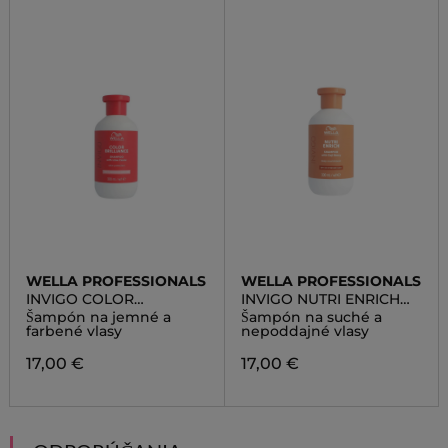
WELLA PROFESSIONALS
WELLA PROFESSIONALS
INVIGO COLOR
INVIGO NUTRI ENRICH
BRILLIANCE SHAMPOO
SHAMPOO
Šampón na jemné a
Šampón na suché a
farbené vlasy
nepoddajné vlasy
17,00 €
17,00 €