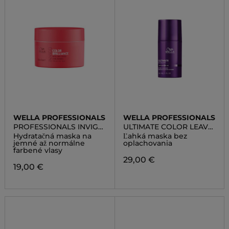
WELLA PROFESSIONALS
WELLA PROFESSIONALS
PROFESSIONALS INVIGO
ULTIMATE COLOR LEAVE-
COLOR BRILLIANCE
IN MASK
Hydratačná maska na
Ľahká maska bez
VIBRANT COLOR MASK
jemné až normálne
oplachovania
NORMAL
farbené vlasy
29,00 €
19,00 €