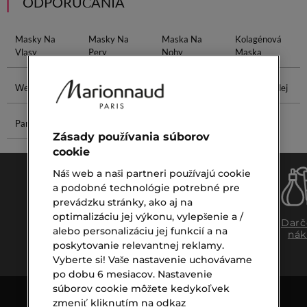
ODPORÚČANIA
Masky Na
Masky Na
Maska Na
Kolagénová
Vlasy
Pery
Nohy
Maska
Wella Fusion
Wella Invigo
Arganový Olej
Jojobový Olej
Parfum Tabak
Parfum Afnan
Zásady používania súborov
cookie
Náš web a naši partneri používajú cookie
a podobné technológie potrebné pre
prevádzku stránky, ako aj na
optimalizáciu jej výkonu, vylepšenie a /
Doprava
Expresný
Darč
alebo personalizáciu jej funkcií a na
zadarmo
osobný
nák
poskytovanie relevantnej reklamy.
nad €39,-
odber
Vyberte si! Vaše nastavenie uchovávame
po dobu 6 mesiacov. Nastavenie
súborov cookie môžete kedykoľvek
zmeniť kliknutím na odkaz