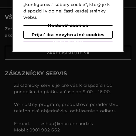
„konfigurovať súbory cookie“, ktorý je k
dispozícii v dolnej časti každej stránky
VŠETKY NOVINKY MARIONNAUD
webu.
Nastaviť cookies
Zaregistrujte sa a objavte naše najnovšie novinky a
Prijať iba nevyhnutné cookies
akcie
Prijať všetko
ZAREGISTRUJTE SA
ZÁKAZNÍCKY SERVIS
Zákaznícky servis je pre vás k dispozícií od
pondelka do piatku v čase od 9:00 – 16:00.
Vernostný program, produktové poradenstvo,
telefonické objednávky, odhlásenie z odberu:
E-mail:
eshop@marionnaud.sk
Mobil: 0901 902 662