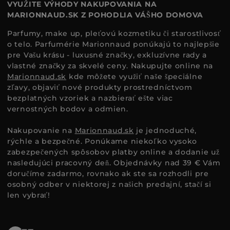
VYUŽITE VÝHODY NAKUPOVANIA NA
MARIONNAUD.SK Z POHODLIA VÁŠHO DOMOVA
Parfumy, make up, pleťovú kozmetiku či starostlivosť
o telo. Parfumérie Marionnaud ponúkajú to najlepšie
pre Vašu krásu - luxusné značky, exkluzívne rady a
vlastné značky za skvelé ceny. Nakupujte online na
Marionnaud.sk
kde môžete využiť naše špeciálne
zľavy, objaviť nové produkty prostredníctvom
bezplatných vzoriek a nazbierať ešte viac
vernostných bodov a odmien.
Nakupovanie na
Marionnaud.sk
je jednoduché,
rýchle a bezpečné. Ponúkame niekoľko vysoko
zabezpečených spôsobov platby online a dodanie už
nasledujúci pracovný deň. Objednávky nad 39 € Vám
doručíme zadarmo, rovnako ak ste sa rozhodli pre
osobný odber v niektorej z našich predajní, stačí si
len vybrať!