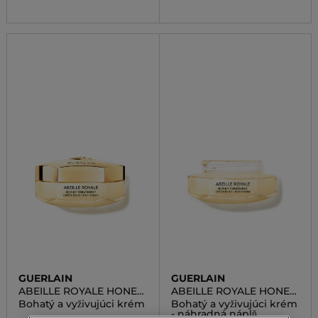
GUERLAIN
GUERLAIN
ABEILLE ROYALE HONEY
ABEILLE ROYALE HONEY
TREATMENT RICH CREAM
TREATMENT RICH CREAM
Bohatý a vyživujúci krém
Bohatý a vyživujúci krém
REFILL
- náhradná náplň