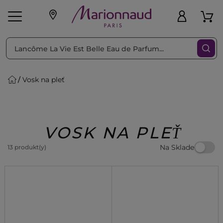
Triediť podľa
Filtrovať
Vosk na pleť
o pleť
Líčenie
Vône
vé
K
Exkluzivity
Zl'avy
dukty
Beauty
VOSK NA PLEŤ
Na Sklade
13 produkt(y)