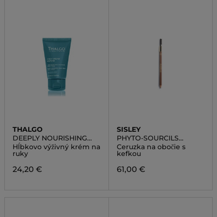
THALGO
SISLEY
DEEPLY NOURISHING
PHYTO-SOURCILS
HAND CREAM
PERFECT
Hĺbkovo výživný krém na
Ceruzka na obočie s
ruky
kefkou
24,20 €
61,00 €