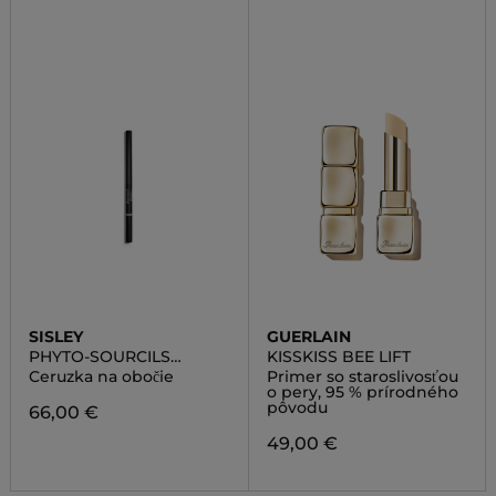
SISLEY
GUERLAIN
PHYTO-SOURCILS
KISSKISS BEE LIFT
DESIGN
Ceruzka na obočie
Primer so staroslivosťou
o pery, 95 % prírodného
pôvodu
66,00 €
49,00 €