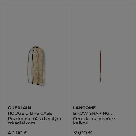
GUERLAIN
LANCÔME
ROUGE G LIPS CASE
BROW SHAPING
POWDERY PENCIL
Puzdro na rúž s dvojitým
Ceruzka na obočie s
zrkadielkom
kefkou
40,00 €
39,00 €