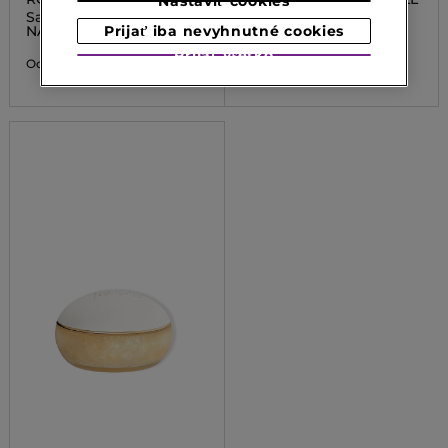
Nastaviť cookies
Saténový ošetrujúci rúž -
Zamatovo matný
NÁPLŇ
vyživujúci rúž - NÁPLŇ
Prijať iba nevyhnutné cookies
Prijať všetko
45,50 €
44,00 €
Od
Od