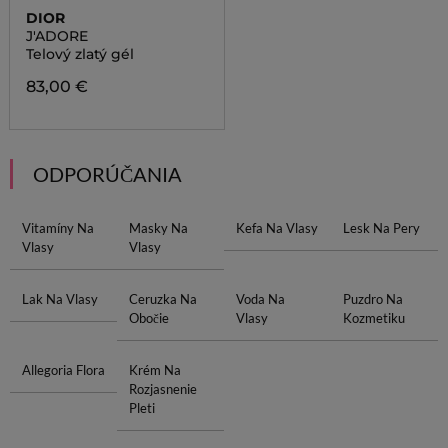
DIOR
J'ADORE
Telový zlatý gél
83,00 €
ODPORÚČANIA
Vitamíny Na
Masky Na
Kefa Na Vlasy
Lesk Na Pery
Vlasy
Vlasy
Lak Na Vlasy
Ceruzka Na
Voda Na
Puzdro Na
Obočie
Vlasy
Kozmetiku
Allegoria Flora
Krém Na
Rozjasnenie
Pleti