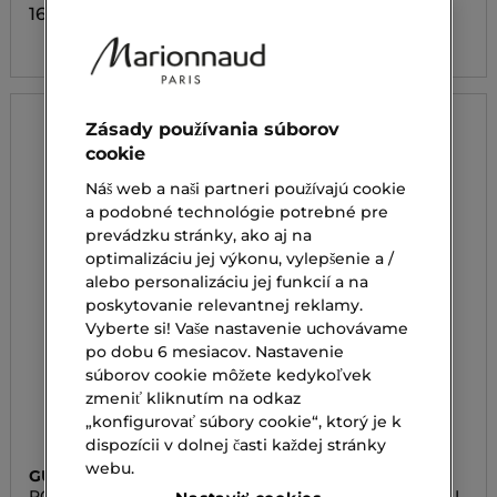
160,00 €
135,00 €
Zásady používania súborov
cookie
Náš web a naši partneri používajú cookie
a podobné technológie potrebné pre
prevádzku stránky, ako aj na
optimalizáciu jej výkonu, vylepšenie a /
alebo personalizáciu jej funkcií a na
poskytovanie relevantnej reklamy.
Vyberte si! Vaše nastavenie uchovávame
po dobu 6 mesiacov. Nastavenie
súborov cookie môžete kedykoľvek
zmeniť kliknutím na odkaz
„konfigurovať súbory cookie“, ktorý je k
dispozícii v dolnej časti každej stránky
webu.
GUERLAIN
GUERLAIN
ROUGE G SATIN REFILL
ROUGE G VELVET REFILL