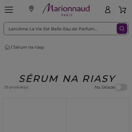
Triediť podľa
Filtrovať
Sérum na riasy
o pleť
Líčenie
Vône
vé
K
Exkluzivity
Zl'avy
dukty
Beauty
SÉRUM NA RIASY
Na Sklade
25 produkt(y)