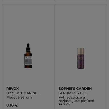
REVOX
SOPHIE'S GARDEN
B77 JUST MARINE
SÉRUM PHYTO
COLLAGEN + HA
CELLULAIRE
Pleťové sérum
Vyhladzujúce a
rozjasňujúce pleťové
sérum
8,10 €