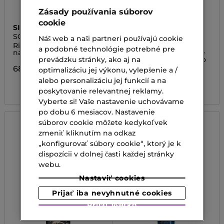
Zásady používania súborov
cookie
SISLEY
THALGO
SO CURL
EXCEPTION ULTIME
Náš web a naši partneri používajú cookie
SERUM RENO
Riasenka pre maximálne
EXCEPTION ULTIME
a podobné technológie potrebné pre
natočenie rias
SERUM RENO Intensive
redensifying sérum pro
prevádzku stránky, ako aj na
obnovu hustoty pleti
68,00 €
optimalizáciu jej výkonu, vylepšenie a /
alebo personalizáciu jej funkcií a na
146,20 €
poskytovanie relevantnej reklamy.
Vyberte si! Vaše nastavenie uchovávame
po dobu 6 mesiacov. Nastavenie
súborov cookie môžete kedykoľvek
zmeniť kliknutím na odkaz
„konfigurovať súbory cookie“, ktorý je k
dispozícii v dolnej časti každej stránky
webu.
Nastaviť cookies
Prijať iba nevyhnutné cookies
Prijať všetko