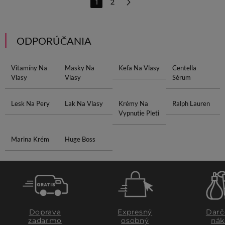
1
2
ODPORÚČANIA
Vitamíny Na
Masky Na
Kefa Na Vlasy
Centella
Vlasy
Vlasy
Sérum
Lesk Na Pery
Lak Na Vlasy
Krémy Na
Ralph Lauren
Vypnutie Pleti
Marina Krém
Huge Boss
Doprava
Expresný
Darč
zadarmo
osobný
nák