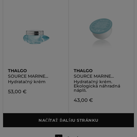
THALGO
THALGO
SOURCE MARINE
SOURCE MARINE
HYDRATING MELTING
HYDRATING MELTING
Hydratačný krém
Hydratačný krém.
CREAM
CREAM REFILL
Ekologická náhradná
náplň.
53,00 €
43,00 €
NAČÍTAŤ ĎALŠIU STRÁNKU