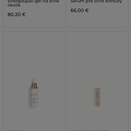
Energizujúci gél na očné
Sérum pre očné kontúry
okolie
66,00 €
80,20 €