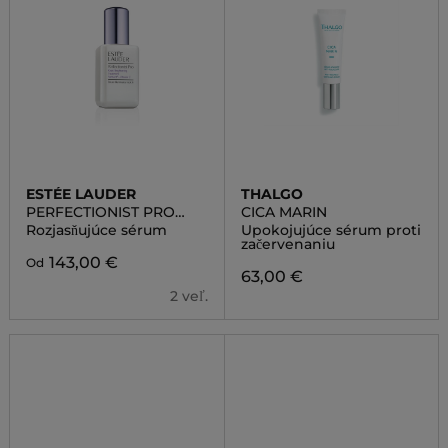
ESTÉE LAUDER
THALGO
PERFECTIONIST PRO
CICA MARIN
RAPID BRIGHTENING
Rozjasňujúce sérum
Upokojujúce sérum proti
TREATMENT
začervenaniu
143,00 €
Od
63,00 €
2 veľ.