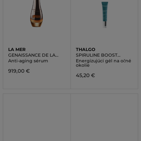
LA MER
THALGO
GENAISSANCE DE LA
SPIRULINE BOOST
MER THE SERUM
ENERGISING EYE GEL
Anti-aging sérum
Energizujúci gél na očné
ESSENCE
okolie
919,00 €
45,20 €