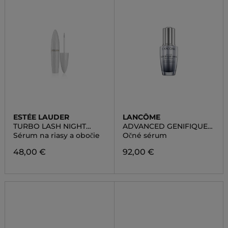
ESTÉE LAUDER
LANCÔME
TURBO LASH NIGHT
ADVANCED GENIFIQUE
REVITALIZING SERUM
YEUX LIGHT PEARL
Sérum na riasy a obočie
Očné sérum
LASH+BROW
SERUM
48,00 €
92,00 €