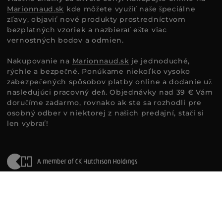
Marionnaud.sk
kde môžete využiť naše špeciálne
zľavy, objaviť nové produkty prostredníctvom
bezplatných vzoriek a nazbierať ešte viac
vernostných bodov a odmien.
Nakupovanie na
Marionnaud.sk
je jednoduché,
rýchle a bezpečné. Ponúkame niekoľko vysoko
zabezpečených spôsobov platby online a dodanie už
nasledujúci pracovný deň. Objednávky nad 39 € Vám
doručíme zadarmo, rovnako ak ste sa rozhodli pre
osobný odber v niektorej z našich predajní, stačí si
len vybrať!