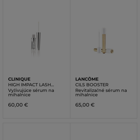
CLINIQUE
LANCÔME
HIGH IMPACT LASH
CILS BOOSTER
AMPLIFYING SERUM
Vyživujúce sérum na
Revitalizačné sérum na
mihalnice
mihalnice
60,00 €
65,00 €