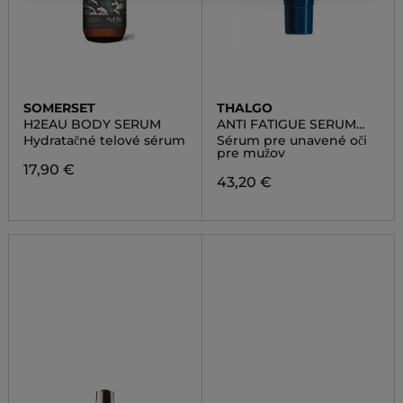
SOMERSET
THALGO
H2EAU BODY SERUM
ANTI FATIGUE SERUM
FOR THE EYES
Hydratačné telové sérum
Sérum pre unavené oči
pre mužov
17,90 €
43,20 €