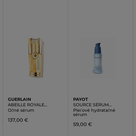
GUERLAIN
PAYOT
ABEILLE ROYALE
SOURCE SÉRUM
DOUBLE R RENEW &
HYDRATANT
Očné sérum
Pleťové hydratačné
REPAIR EYE SERUM
ADAPTOGÈNE
sérum
137,00 €
59,00 €