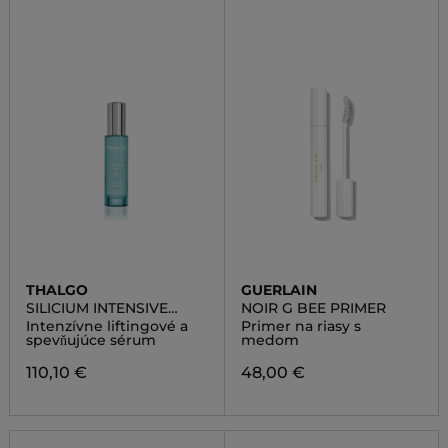
THALGO
GUERLAIN
SILICIUM INTENSIVE
NOIR G BEE PRIMER
LIFTING AND FIRMING
Intenzívne liftingové a
Primer na riasy s
SERUM
spevňujúce sérum
medom
110,10 €
48,00 €