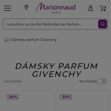
Triediť podľa
Filtrovať
Dámsky parfum Givenchy
o pleť
Líčenie
Vône
vé
K
Exkluzivity
Zl'avy
dukty
Beauty
DÁMSKY PARFUM
GIVENCHY
Na Sklade
6 produkt(y)
-30%
-30%