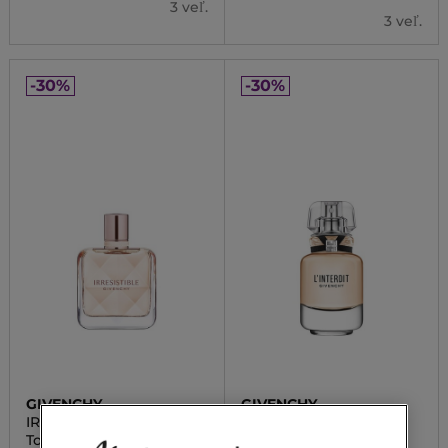
3 veľ.
3 veľ.
-30%
-30%
GIVENCHY
GIVENCHY
IRRESISTABLE FRAICHE
L'INTERDIT
Toaletná voda
Toaletná voda