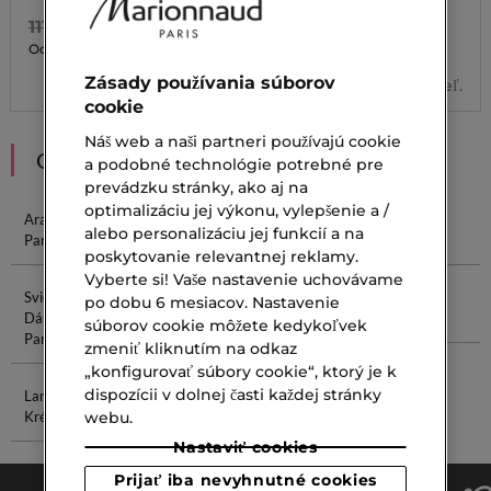
111,00 €
134,00 €
54,60 €
54,60 €
Od
Od
Zásady používania súborov
2 veľ.
3 veľ.
cookie
Náš web a naši partneri používajú cookie
ODPORÚČANIA
a podobné technológie potrebné pre
prevádzku stránky, ako aj na
optimalizáciu jej výkonu, vylepšenie a /
Arabské
Parfum SK
Parfum Jean
Značkové
alebo personalizáciu jej funkcií a na
Parfumy
Paul Gaultier
Parfémy
poskytovanie relevantnej reklamy.
Vyberte si! Vaše nastavenie uchovávame
Svieže
Angel Parfum
Sady Na
Serum Na
po dobu 6 mesiacov. Nastavenie
Dámske
Vianoce
Citlivú Pleť
súborov cookie môžete kedykoľvek
Parfémy
zmeniť kliknutím na odkaz
„konfigurovať súbory cookie“, ktorý je k
dispozícii v dolnej časti každej stránky
Lancôme
Kozmetika A
webu.
Krém Na Tvár
Parfumy
Nastaviť cookies
Prijať iba nevyhnutné cookies