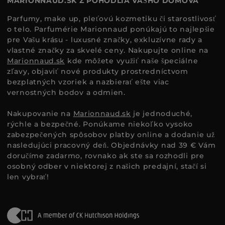
MARIONNAUD.SK Z POHODLIA VÁŠHO DOMOVA
Parfumy, make up, pleťovú kozmetiku či starostlivosť
o telo. Parfumérie Marionnaud ponúkajú to najlepšie
pre Vašu krásu - luxusné značky, exkluzívne rady a
vlastné značky za skvelé ceny. Nakupujte online na
Marionnaud.sk
kde môžete využiť naše špeciálne
zľavy, objaviť nové produkty prostredníctvom
bezplatných vzoriek a nazbierať ešte viac
vernostných bodov a odmien.
Nakupovanie na
Marionnaud.sk
je jednoduché,
rýchle a bezpečné. Ponúkame niekoľko vysoko
zabezpečených spôsobov platby online a dodanie už
nasledujúci pracovný deň. Objednávky nad 39 € Vám
doručíme zadarmo, rovnako ak ste sa rozhodli pre
osobný odber v niektorej z našich predajní, stačí si
len vybrať!