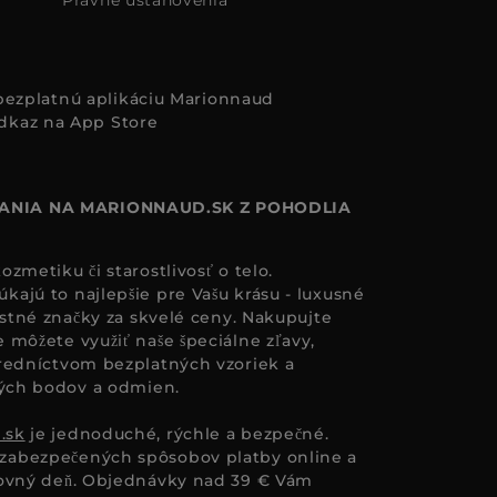
i bezplatnú aplikáciu Marionnaud
ANIA NA MARIONNAUD.SK Z POHODLIA
zmetiku či starostlivosť o telo.
ajú to najlepšie pre Vašu krásu - luxusné
astné značky za skvelé ceny. Nakupujte
 môžete využiť naše špeciálne zľavy,
redníctvom bezplatných vzoriek a
ných bodov a odmien.
.sk
je jednoduché, rýchle a bezpečné.
zabezpečených spôsobov platby online a
covný deň. Objednávky nad 39 € Vám