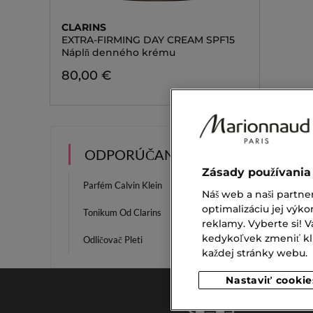
CLARINS
EXTRA-FIRMING DAY CREAM SPF15
Náplň denného krému
80,00 €
ODPORÚČANIA
Zásady používania
Parfém Calvin Klein
Clarin
Náš web a naši partne
optimalizáciu jej výko
Tonikum Od Clarins
La Bell
reklamy. Vyberte si!
kedykoľvek zmeniť klik
Odličovač Pleti
Produk
každej stránky webu.
Nastaviť cookie