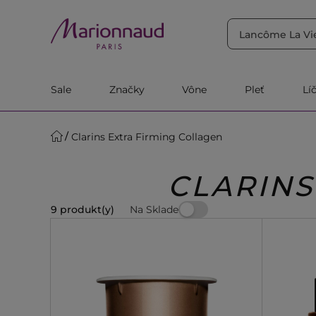
TRIEDIŤ PODĽA
Filtrovať
Relevantnosť
Sale
Značky
Vône
Pleť
Lí
Clarins Extra Firming Collagen
CLARINS
Na Sklade
9 produkt(y)