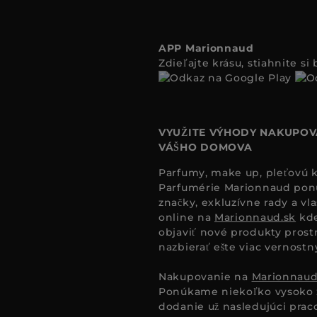
APP Marionnaud
Zdieľajte krásu, stiahnite s
VYUŽITE VÝHODY NAKUPOV
VÁŠHO DOMOVA
Parfumy, make up, pleťovú ko
Parfumérie Marionnaud ponúk
značky, exkluzívne rady a vl
online na
Marionnaud.sk
kde
objaviť nové produkty prost
nazbierať ešte viac vernost
Nakupovanie na
Marionnaud
Ponúkame niekoľko vysoko 
dodanie už nasledujúci pra