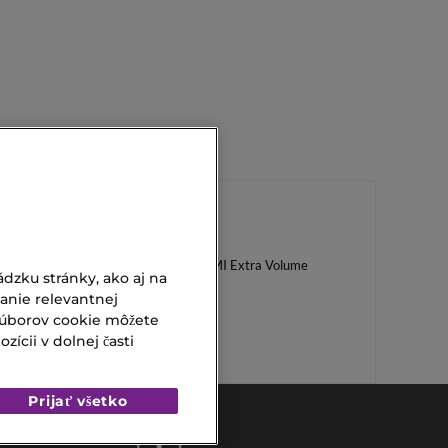
Wella Professionals EIMI Extra Volume
dzku stránky, ako aj na
vanie relevantnej
Lancôme L
súborov cookie môžete
ícii v dolnej časti
Prijať všetko