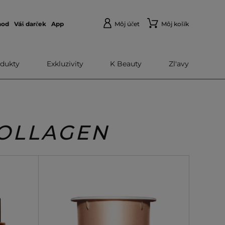
hod
Váš darček
App
Môj účet
Môj košík
dukty
Exkluzivity
K Beauty
Zl'avy
COLLAGEN