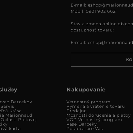
E-mail:
eshop@marionnaud
Mobil: 0901 902 662
Stav a zmena online objedn
dostupnosť tovaru:
E-mail:
eshop@marionnaud
KO
služby
Nakupovanie
avac Darcekov
Vernostný program
 Servis
Výmena a vrátenie tovaru
eľná Krása
Predajne
cia Marionnaud
Možnosti doručenia a platby
Oblasti Pletovej
VOP Vernostný program
iky
Vase Darceky
ová karta
Poradca pre Vás