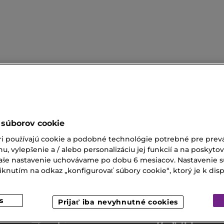
 súborov cookie
s Aroma
Clarins Peeling
ri používajú cookie a podobné technológie potrebné pre prevá
nu, vylepšenie a / alebo personalizáciu jej funkcií a na poskyto
e La Parfum
Hydratačný Krém Na Ruky
 Vaše nastavenie uchovávame po dobu 6 mesiacov. Nastavenie 
nutím na odkaz „konfigurovať súbory cookie“, ktorý je k dispoz
ty Na Kontúrovanie Tváre
s
Prijať iba nevyhnutné cookies