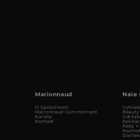
Marionnaud
Naše 
O Spoločnosti
Vyhlad
Marionnaud Commitment
Beauty
Kariéra
Udržat
Kontakt
Apliká
Rady V 
Kozmet
Darček