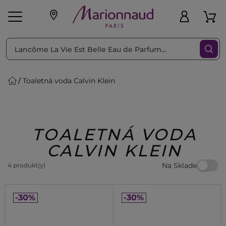
Triediť podľa
Filtrovať
Toaletná voda Calvin Klein
o pleť
Líčenie
Vône
vé
K
Exkluzivity
Zl'avy
dukty
Beauty
TOALETNÁ VODA
CALVIN KLEIN
Na Sklade
4 produkt(y)
-30%
-30%