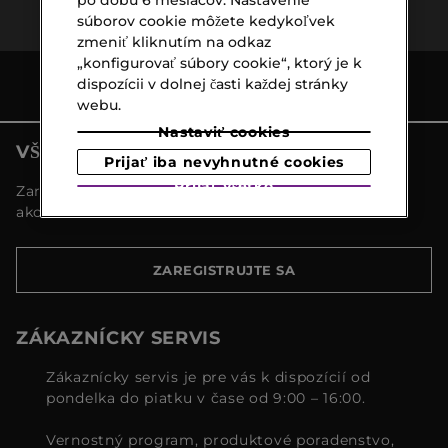
nad €39,-
odber
súborov cookie môžete kedykoľvek
zmeniť kliknutím na odkaz
„konfigurovať súbory cookie“, ktorý je k
dispozícii v dolnej časti každej stránky
webu.
Nastaviť cookies
VŠETKY NOVINKY MARIONNAUD
Prijať iba nevyhnutné cookies
Prijať všetko
Zaregistrujte sa a objavte naše najnovšie novinky a
akcie
ZAREGISTRUJTE SA
ZÁKAZNÍCKY SERVIS
Zákaznícky servis je pre vás k dispozícií od
pondelka do piatku v čase od 9:00 – 16:00.
Vernostný program, produktové poradenstvo,