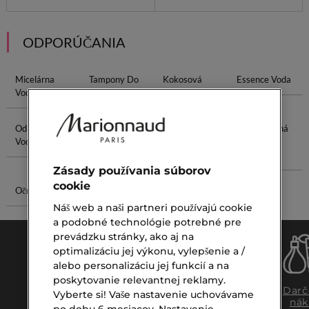
ODPORÚČANIA
Micelárna
Tampony Do
Kokosová
Essence Voda
Voda
Vody
Voda
Odličovacia
Voda Na
Textilná
Regeneračná
Voda
Vlasy
Maska Na
Maska Na
Tvár
Vlasy
Zásady používania súborov
cookie
Očný Krém
Ultra Male
Náš web a naši partneri používajú cookie
a podobné technológie potrebné pre
prevádzku stránky, ako aj na
optimalizáciu jej výkonu, vylepšenie a /
alebo personalizáciu jej funkcií a na
poskytovanie relevantnej reklamy.
Doprava
Expresný
Darč
Vyberte si! Vaše nastavenie uchovávame
zadarmo
osobný
nák
po dobu 6 mesiacov. Nastavenie