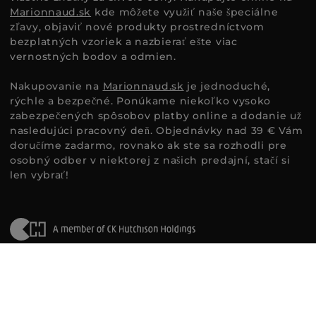
Marionnaud.sk
kde môžete využiť naše špeciálne
zľavy, objaviť nové produkty prostredníctvom
bezplatných vzoriek a nazbierať ešte viac
vernostných bodov a odmien.
Nakupovanie na
Marionnaud.sk
je jednoduché,
rýchle a bezpečné. Ponúkame niekoľko vysoko
zabezpečených spôsobov platby online a dodanie už
nasledujúci pracovný deň. Objednávky nad 39 € Vám
doručíme zadarmo, rovnako ak ste sa rozhodli pre
osobný odber v niektorej z našich predajní, stačí si
len vybrať!