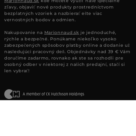
Marionnaud.sk
kde môžete využiť naše špeciálne
zľavy, objaviť nové produkty prostredníctvom
bezplatných vzoriek a nazbierať ešte viac
vernostných bodov a odmien.
Nakupovanie na
Marionnaud.sk
je jednoduché,
rýchle a bezpečné. Ponúkame niekoľko vysoko
zabezpečených spôsobov platby online a dodanie už
nasledujúci pracovný deň. Objednávky nad 39 € Vám
doručíme zadarmo, rovnako ak ste sa rozhodli pre
osobný odber v niektorej z našich predajní, stačí si
len vybrať!