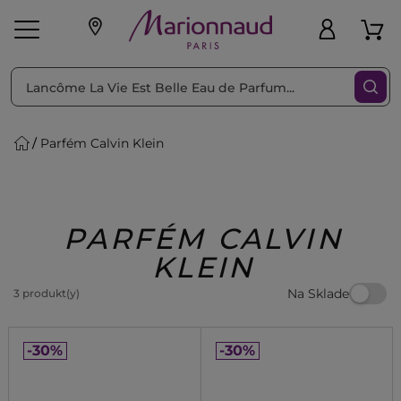
Triediť podľa
Filtrovať
Parfém Calvin Klein
o pleť
Líčenie
Vône
vé
K
Exkluzivity
Zl'avy
dukty
Beauty
PARFÉM CALVIN
KLEIN
Na Sklade
3 produkt(y)
-30%
-30%