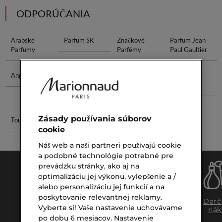
ODPORÚČANIA
Arabské
Parfum SK
Značkové
Parfum Jean
Parfumy
Parfémy
Paul Gaultier
Angel Parfum
Svieže
Tampony Do
Serum Na
Dámske
Vody
Pery
Parfémy
Zásady používania súborov
Touche Éclat
Peeling Na
cookie
Tvár
Náš web a naši partneri používajú cookie
a podobné technológie potrebné pre
prevádzku stránky, ako aj na
optimalizáciu jej výkonu, vylepšenie a /
alebo personalizáciu jej funkcií a na
poskytovanie relevantnej reklamy.
Doprava
Expresný
Darč
Vyberte si! Vaše nastavenie uchovávame
zadarmo
osobný
nák
nad €39,-
odber
po dobu 6 mesiacov. Nastavenie