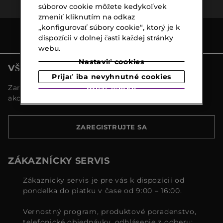
súborov cookie môžete kedykoľvek
zmeniť kliknutím na odkaz
„konfigurovať súbory cookie“, ktorý je k
dispozícii v dolnej časti každej stránky
webu.
Nastaviť cookies
VŠETKY NOVINKY MARIONNAUD
Prijať iba nevyhnutné cookies
Zaregistrujte sa a objavte naše najnovšie novinky a
Prijať všetko
akcie
ZAREGISTRUJTE SA
ZÁKAZNÍCKY SERVIS
Zákaznícky servis je pre vás k dispozícií od
pondelka do piatku v čase od 9:00 – 16:00.
Vernostný program, produktové poradenstvo,
telefonické objednávky, odhlásenie z odberu: