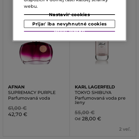
webu.
Nastaviť cookies
Prijať iba nevyhnutné cookies
Prijať všetko
AFNAN
KARL LAGERFELD
SUPREMACY PURPLE
TOKYO SHIBUYA
Parfumovaná voda
Parfumovaná voda pre
ženy
61,00 €
55,00 €
42,70 €
28,00 €
Od
2 veľ.