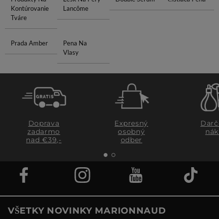
Kontúrovanie
Lancôme
Tváre
Prada Amber
Pena Na
Vlasy
Doprava
Expresný
Darč
zadarmo
osobný
nák
nad €39,-
odber
VŠETKY NOVINKY MARIONNAUD