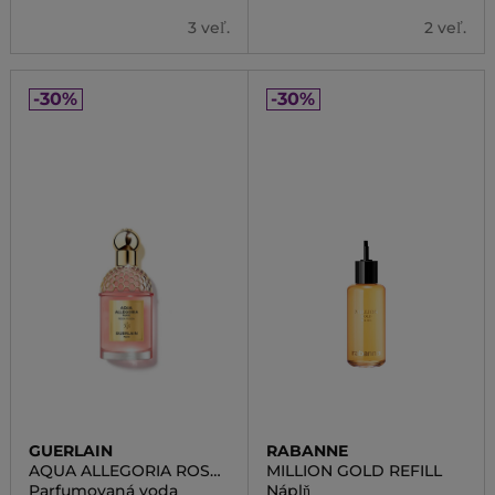
3 veľ.
2 veľ.
-30%
-30%
GUERLAIN
RABANNE
AQUA ALLEGORIA ROSA
MILLION GOLD REFILL
ROSSA FORTE
Parfumovaná voda
Náplň