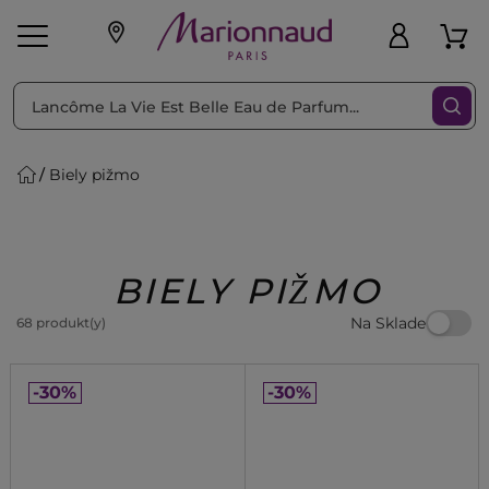
Triediť podľa
Filtrovať
Biely pižmo
o pleť
Líčenie
Vône
vé
K
Exkluzivity
Zl'avy
dukty
Beauty
BIELY PIŽMO
Na Sklade
68 produkt(y)
-30%
-30%