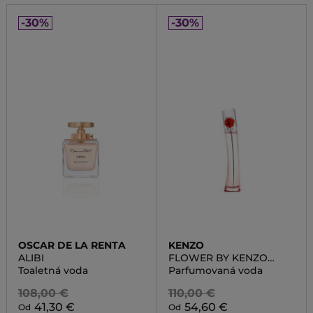
-30%
-30%
OSCAR DE LA RENTA
KENZO
ALIBI
FLOWER BY KENZO
L'ABSOLUE
Toaletná voda
Parfumovaná voda
108,00 €
110,00 €
41,30 €
54,60 €
Od
Od