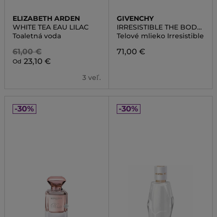
ELIZABETH ARDEN
GIVENCHY
WHITE TEA EAU LILAC
IRRESISTIBLE THE BODY
MILK
Toaletná voda
Telové mlieko Irresistible
61,00 €
71,00 €
23,10 €
Od
3 veľ.
-30%
-30%