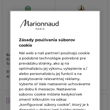
Zásady používania súborov
cookie
Náš web a naši partneri používajú cookie
CACHAREL
GUERLAIN
a podobné technológie potrebné pre
EDEN
TOALETNÁ VODA
prevádzku stránky, ako aj na
Toaletná voda
AQUA ALLEGORIA
GRANADA SALVIA
optimalizáciu jej výkonu, vylepšenie a /
59,00 €
alebo personalizáciu jej funkcií a na
120,00 €
41,30 €
poskytovanie relevantnej reklamy.
84,00 €
Vyberte si! Vaše nastavenie uchovávame
po dobu 6 mesiacov. Nastavenie
súborov cookie môžete kedykoľvek
zmeniť kliknutím na odkaz
-30%
-30%
„konfigurovať súbory cookie“, ktorý je k
dispozícii v dolnej časti každej stránky