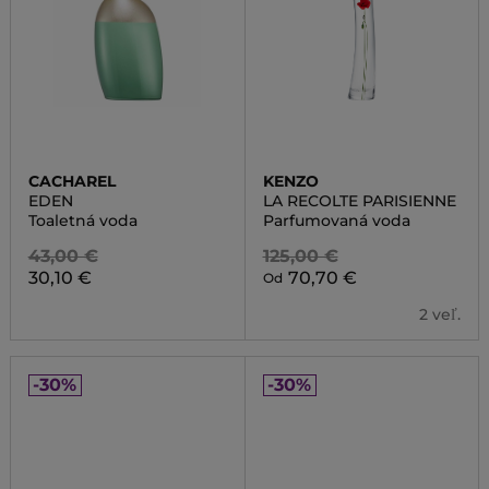
CACHAREL
KENZO
EDEN
LA RECOLTE PARISIENNE
Toaletná voda
Parfumovaná voda
43,00 €
125,00 €
30,10 €
70,70 €
Od
2 veľ.
-30%
-30%