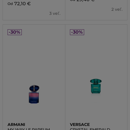
72,10 €
Od
2 veľ.
3 veľ.
-30%
-30%
ARMANI
VERSACE
MY WAY LE PARFUM
CRYSTAL EMERALD