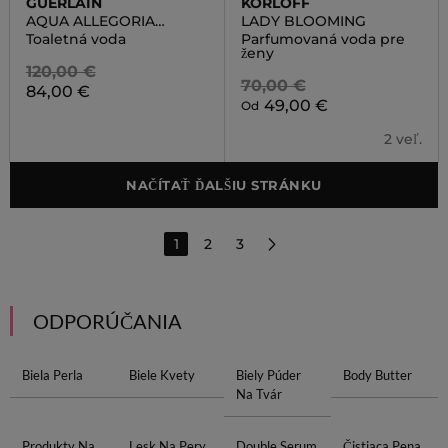
GUERLAIN
KORLOFF
AQUA ALLEGORIA
LADY BLOOMING
BERGAMOTE CALABRIA
Toaletná voda
Parfumovaná voda pre
ženy
120,00 €
70,00 €
84,00 €
49,00 €
Od
2 veľ.
NAČÍTAŤ ĎALŠIU STRÁNKU
1
2
3
ODPORÚČANIA
Biela Perla
Biele Kvety
Biely Púder
Body Butter
Na Tvár
Produkty Na
Lesk Na Pery
Double Serum
Čistiaca Pena