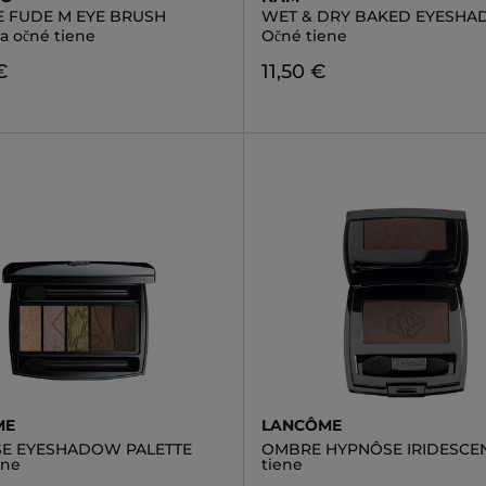
 FUDE M EYE BRUSH
WET & DRY BAKED EYESH
a očné tiene
Očné tiene
€
11,50 €
ME
LANCÔME
E EYESHADOW PALETTE
OMBRE HYPNÔSE IRIDESCEN
ene
tiene