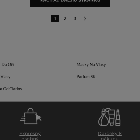
NAČÍTAŤ ĎALŠIU STRÁNKU
1
2
3
 Do Očí
Masky Na Vlasy
 Vlasy
Parfum SK
m Od Clarins
Expresný
Darčeky k
osobný
nákupu