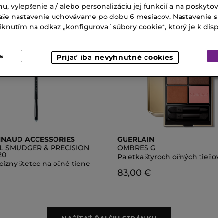
nu, vylepšenie a / alebo personalizáciu jej funkcií a na poskyto
 Vaše nastavenie uchovávame po dobu 6 mesiacov. Nastavenie 
nutím na odkaz „konfigurovať súbory cookie“, ktorý je k dispoz
s
Prijať iba nevyhnutné cookies
NAUD ACCESSORIES
GUERLAIN
L SMUDGER & PRECISION
OMBRES G
20
Paletka štyroch očných tieňo
ízny štetec na očné tiene
83,00 €