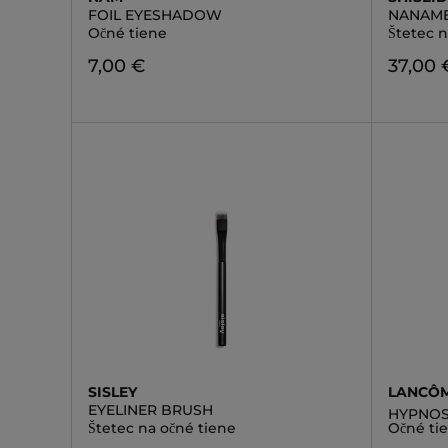
FOIL EYESHADOW
NANAME
Očné tiene
Štetec n
7,00 €
37,00 
SISLEY
LANCÔ
EYELINER BRUSH
HYPNOS
Štetec na očné tiene
Očné ti