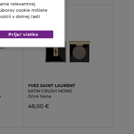
vanie relevantnej
súborov cookie môžete
ícii v dolnej časti
Prijať všetko
YVES SAINT LAURENT
SATIN CRUSH MONO
v
Očné tiene
48,00 €