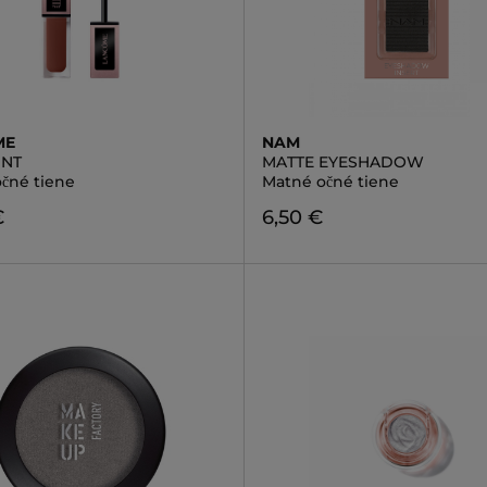
ME
NAM
INT
MATTE EYESHADOW
očné tiene
Matné očné tiene
€
6,50 €