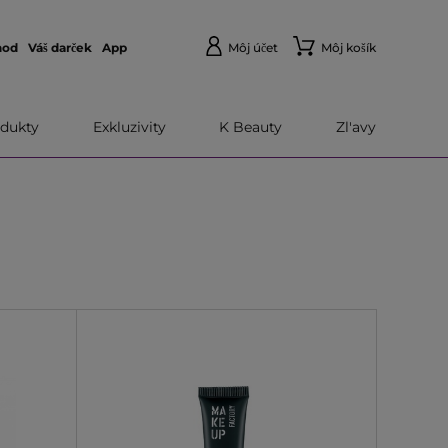
hod
Váš darček
App
Môj účet
Môj košík
dukty
Exkluzivity
K Beauty
Zl'avy