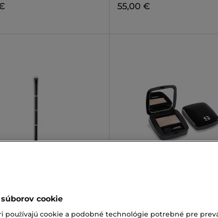
 €
55,00 €
NAUD 1984
SISLEY
N°12
LES PHYTO-OMBRES
štetec na očné tiene
Očný tieň
€
54,00 €
 súborov cookie
ri používajú cookie a podobné technológie potrebné pre prevá