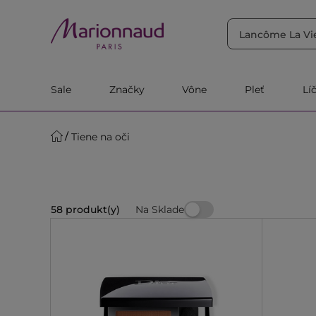
TRIEDIŤ PODĽA
Filtrovať
Relevantnosť
Sale
Značky
Vône
Pleť
Lí
Tiene na oči
Na Sklade
58 produkt(y)