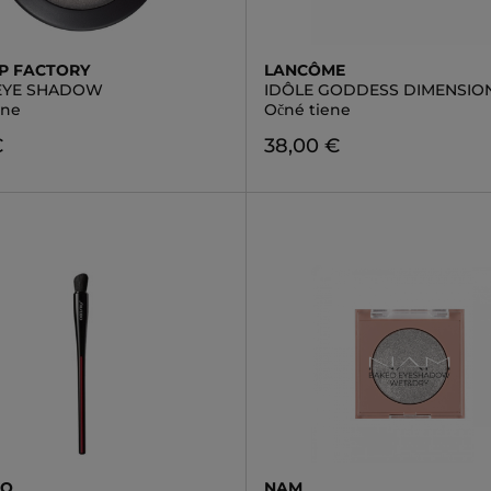
P FACTORY
LANCÔME
 EYE SHADOW
IDÔLE GODDESS DIMENSIO
ene
Očné tiene
€
38,00 €
DO
NAM