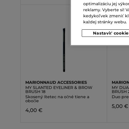
optimalizáciu jej výko
reklamy. Vyberte si!
kedykoľvek zmeniť klik
každej stránky webu.
Nastaviť cookie
MARIONNAUD ACCESSORIES
MARION
MY SLANTED EYELINER & BROW
MY DUA
BRUSH 18
BRUSH 
Skosený štetec na očné tiene a
Duo prec
obočie
5,00 €
4,00 €