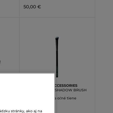
50,00 €
MARIONNAUD ACCESSORIES
MY SLANTED EYESHADOW BRUSH
19
Skosený štetec na očné tiene
3,90 €
dzku stránky, ako aj na