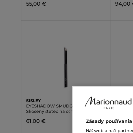
55,00 €
94,00
SISLEY
MARION
EYESHADOW SMUDGE BRUSH
BRUSH 
Skosený štetec na očné tiene
Dvojitý 
61,00 €
13,90 
Zásady používania
Náš web a naši partne