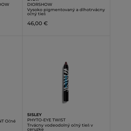
ADOW
DIORSHOW
Vysoko pigmentovaný a dlhotrvácny
očný tieň
46,00 €
SISLEY
PHYTO-EYE TWIST
T Očné
Trvácny vodeodolný očný tieň v
ceruzke