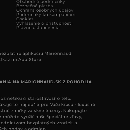
Obchodné podmienky
Bezpečná platba
Ochrana osobných údajov
Podmienky ku kampaniam
Cookies
Vyhlásenie o prístupnosti
Právne ustanovenia
i bezplatnú aplikáciu Marionnaud
ANIA NA MARIONNAUD.SK Z POHODLIA
zmetiku či starostlivosť o telo.
ajú to najlepšie pre Vašu krásu - luxusné
astné značky za skvelé ceny. Nakupujte
 môžete využiť naše špeciálne zľavy,
redníctvom bezplatných vzoriek a
ných bodov a odmien.