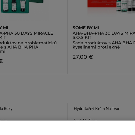
Y MI
SOME BY MI
A-PHA 30 DAYS MIRACLE
AHA-BHA-PHA 30 DAYS MIR
KIT
S.O.S KIT
oduktov na problematickú
Sada produktov s AHA BHA 
áre s AHA BHA PHA
kyselinami proti akné
ami
27,00 €
€
a Ruky
Hydratačný Krém Na Tvár
Krém
Lesk Na Pery
tný Puder