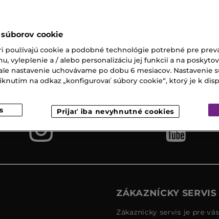
 súborov cookie
ri používajú cookie a podobné technológie potrebné pre prevá
nu, vylepšenie a / alebo personalizáciu jej funkcií a na poskyto
Expresný
Darčeky k
 Vaše nastavenie uchovávame po dobu 6 mesiacov. Nastavenie 
osobný
nákupu
nutím na odkaz „konfigurovať súbory cookie“, ktorý je k dispoz
odber
s
Prijať iba nevyhnutné cookies
ZÁKAZNÍCKY SERVIS
Zákaznícky servis je pre vá