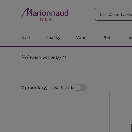
TRIEDIŤ PODĽA
Filtrovať
Relevantnosť
Sale
Značky
Vône
Pleť
Lí
Krém Some By Mi
Na Sklade
7 produkt(y)