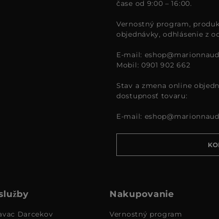
čase od 9:00 – 16:00.
Vernostný program, produk
objednávky, odhlásenie z o
E-mail:
eshop@marionnaud
Mobil: 0901 902 662
Stav a zmena online objedn
dostupnosť tovaru:
E-mail:
eshop@marionnaud
KO
služby
Nakupovanie
avac Darcekov
Vernostný program