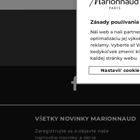
Zásady používania
Náš web a naši partne
optimalizáciu jej výko
Doprava
reklamy. Vyberte si!
zadarmo
kedykoľvek zmeniť klik
nad €39,-
každej stránky webu.
Nastaviť cookie
VŠETKY NOVINKY MARIONNAUD
Zaregistrujte sa a objavte naše
najnovšie novinky a akcie