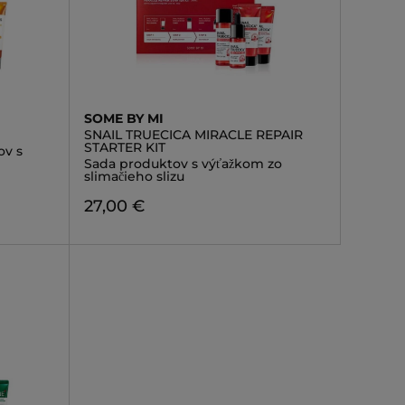
SOME BY MI
SNAIL TRUECICA MIRACLE REPAIR
STARTER KIT
ov s
Sada produktov s výťažkom zo
slimačieho slizu
27,00 €