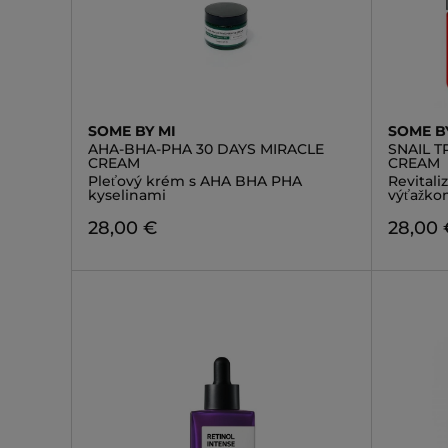
SOME BY MI
SOME B
AHA-BHA-PHA 30 DAYS MIRACLE
SNAIL T
CREAM
CREAM
Pleťový krém s AHA BHA PHA
Revitali
kyselinami
výťažkom
28,00 €
28,00 