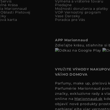
 Servis
Výmena a vrátenie tovaru
eľná Krása
Predajne
cia Marionnaud
Možnosti doručenia a platby
Oblasti Pletovej
VOP Vernostný program
iky
Vase Darceky
ová karta
Poradca pre Vás
APP Marionnaud
Zdieľajte krásu, stiahnite s
VYUŽITE VÝHODY NAKUPOV
VÁŠHO DOMOVA
Parfumy, make up, pleťovú ko
Parfumérie Marionnaud ponúk
značky, exkluzívne rady a vl
online na
Marionnaud.sk
kde
objaviť nové produkty prost
nazbierať ešte viac vernost