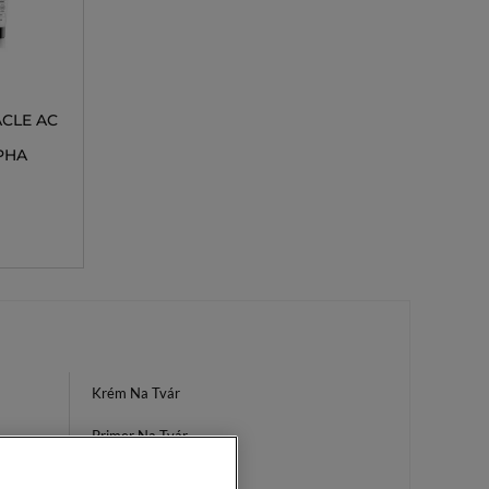
ACLE AC
PHA
Krém Na Tvár
Primer Na Tvár