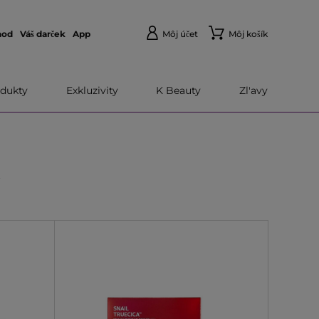
hod
Váš darček
App
Môj účet
Môj košík
dukty
Exkluzivity
K Beauty
Zl'avy
I