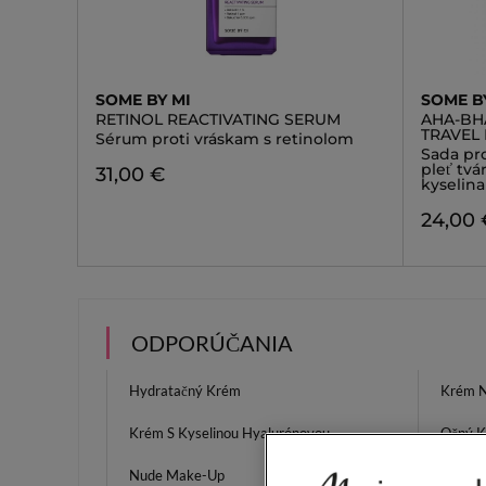
SOME BY MI
SOME B
RETINOL REACTIVATING SERUM
AHA-BH
TRAVEL 
Sérum proti vráskam s retinolom
Sada pr
pleť tv
31,00 €
kyselin
24,00 
ODPORÚČANIA
Hydratačný Krém
Krém N
Krém S Kyselinou Hyalurónovou
Očný 
Nude Make-Up
Kompak