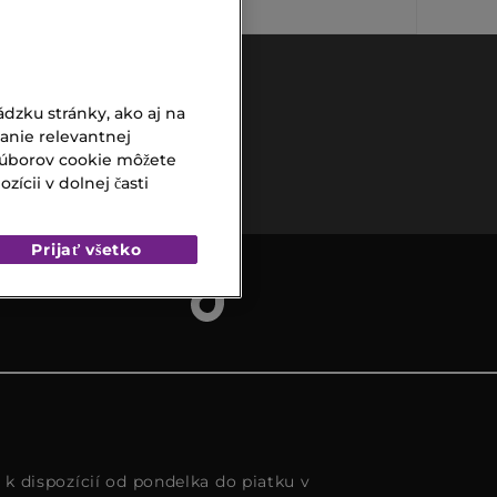
dzku stránky, ako aj na
vanie relevantnej
Bezpečná
súborov cookie môžete
platba
ícii v dolnej časti
Prijať všetko
s k dispozícií od pondelka do piatku v